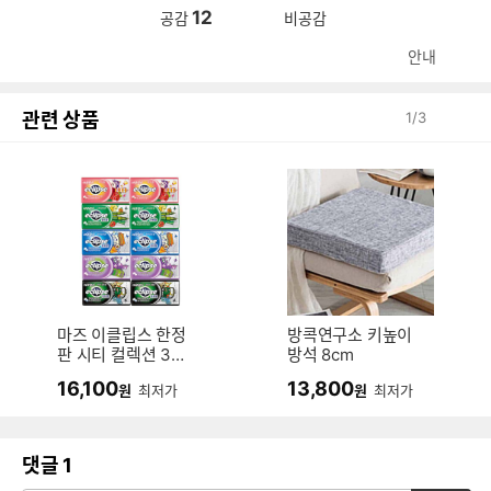
12
공감
비공감
안내
관련 상품
1
/
3
마즈 이클립스 한정
방콕연구소 키높이
판 시티 컬렉션 34g
방석 8cm
10개입 (1개)
16,100
13,800
원
최저가
원
최저가
댓글
1