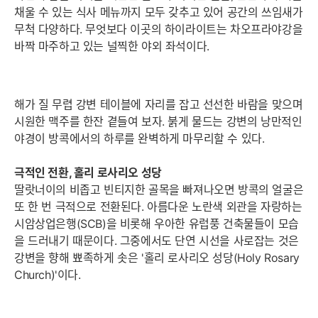
채울 수 있는 식사 메뉴까지 모두 갖추고 있어 공간의 쓰임새가
무척 다양하다. 무엇보다 이곳의 하이라이트는 차오프라야강을
바짝 마주하고 있는 널찍한 야외 좌석이다.
해가 질 무렵 강변 테이블에 자리를 잡고 선선한 바람을 맞으며
시원한 맥주를 한잔 곁들여 보자. 붉게 물드는 강변의 낭만적인
야경이 방콕에서의 하루를 완벽하게 마무리할 수 있다.
극적인 전환, 홀리 로사리오 성당
딸랏너이의 비좁고 빈티지한 골목을 빠져나오면 방콕의 얼굴은
또 한 번 극적으로 전환된다. 아름다운 노란색 외관을 자랑하는
시암상업은행(SCB)을 비롯해 우아한 유럽풍 건축물들이 모습
을 드러내기 때문이다. 그중에서도 단연 시선을 사로잡는 것은
강변을 향해 뾰족하게 솟은 '홀리 로사리오 성당(Holy Rosary
Church)'이다.