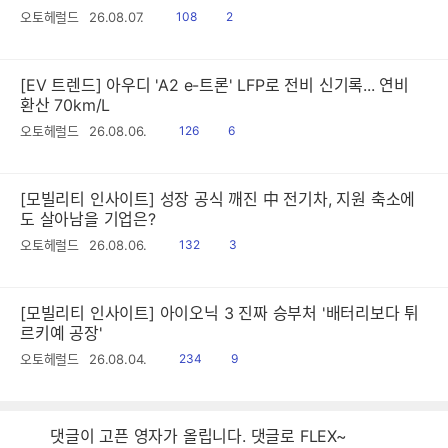
읽
공
오토헤럴드
26.08.07.
108
2
음
감
[EV 트렌드] 아우디 'A2 e-트론' LFP로 전비 신기록... 연비
환산 70km/L
읽
공
오토헤럴드
26.08.06.
126
6
음
감
[모빌리티 인사이트] 성장 공식 깨진 中 전기차, 지원 축소에
도 살아남을 기업은?
읽
공
오토헤럴드
26.08.06.
132
3
음
감
[모빌리티 인사이트] 아이오닉 3 진짜 승부처 '배터리보다 튀
르키예 공장'
읽
공
오토헤럴드
26.08.04.
234
9
음
감
댓글이 고픈 영자가 올립니다. 댓글로 FLEX~