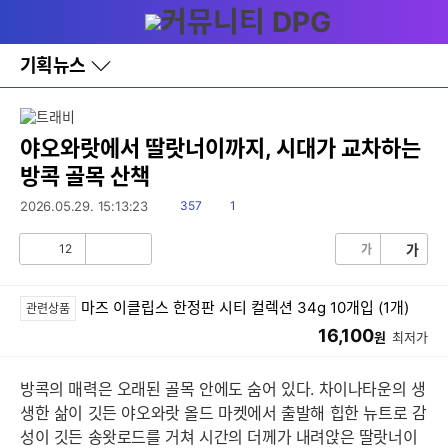
다
메뉴
나
와
홈
기획뉴스
바
로
가
기
레
야오와랏에서 딸랏너이까지, 시대가 교차하는
이
방콕 골목 산책
어
창
읽
댓
2026.05.29. 15:13:23
357
1
토
음
글
글
12
가
가
공
비
감
공
감
마즈 이클립스 한정판 시티 컬렉션 34g 10개입 (1개)
관련상품
16,100
원
최저가
방콕의 매력은 오래된 골목 안에도 숨어 있다. 차이나타운의 생
생한 삶이 깃든 야오와랏 올드 마켓에서 출발해 힙한 뉴트로 감
성이 깃든 송왓로드를 거쳐 시간의 더께가 내려앉은 딸랏너이