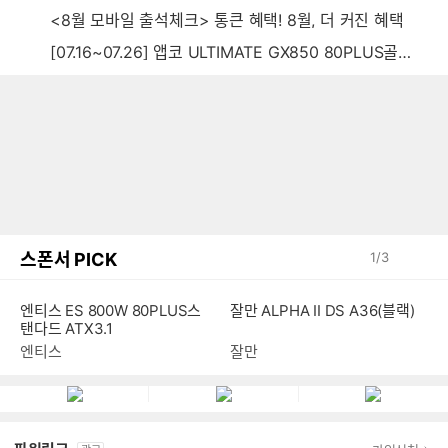
<8월 모바일 출석체크> 통큰 혜택! 8월, 더 커진 혜택
[07.16~07.26] 앱코 ULTIMATE GX850 80PLUS골드 풀모듈러 ATX3.0 블랙
스폰서 PICK
1
/
3
엔티스 ES 800W 80PLUS스
잘만 ALPHA II DS A36(블랙)
탠다드 ATX3.1
엔티스
잘만