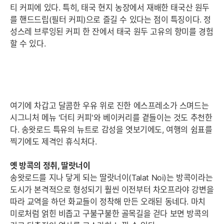
티 커피에 있다. 특히, 태국 현지 농장에서 재배한 태국산 원두
를 핸드드립(필터 커피)으로 즐길 수 있다는 점이 특징이다. 정
성스레 브루잉된 커피 한 잔에서 태국 원두 고유의 향미를 경험
할 수 있다.
여기에 차갑고 달콤한 우유 위로 진한 에스프레소가 스며드는
시그니처 메뉴 '더티 커피'와 베이커리를 곁들이는 것도 추천한
다. 송왓로드 특유의 뉴트로 감성을 엿보기에도, 여행의 쉼표를
찍기에도 제격인 휴식처다.
옛 방콕의 정취, 딸랏너이
송왓로드를 지나 닿게 되는 딸랏너이(Talat Noi)는 방콕이라는
도시가 본격적으로 형성되기 훨씬 이전부터 차오프라야 강변을
따라 교역을 하던 화교들이 정착해 만든 오래된 동네다. 마치
미로처럼 얽힌 비좁고 구불구불한 골목길을 걷다 보면 방콕의