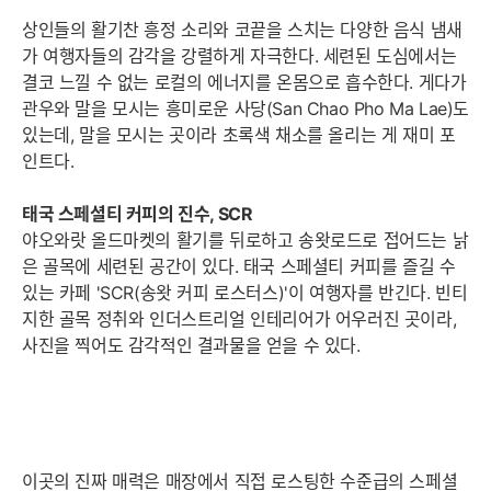
세부정보 열기/접기
상인들의 활기찬 흥정 소리와 코끝을 스치는 다양한 음식 냄새
가 여행자들의 감각을 강렬하게 자극한다. 세련된 도심에서는
결코 느낄 수 없는 로컬의 에너지를 온몸으로 흡수한다. 게다가
관우와 말을 모시는 흥미로운 사당(San Chao Pho Ma Lae)도
있는데, 말을 모시는 곳이라 초록색 채소를 올리는 게 재미 포
인트다.
태국 스페셜티 커피의 진수, SCR
야오와랏 올드마켓의 활기를 뒤로하고 송왓로드로 접어드는 낡
은 골목에 세련된 공간이 있다. 태국 스페셜티 커피를 즐길 수
있는 카페 'SCR(송왓 커피 로스터스)'이 여행자를 반긴다. 빈티
지한 골목 정취와 인더스트리얼 인테리어가 어우러진 곳이라,
사진을 찍어도 감각적인 결과물을 얻을 수 있다.
이곳의 진짜 매력은 매장에서 직접 로스팅한 수준급의 스페셜