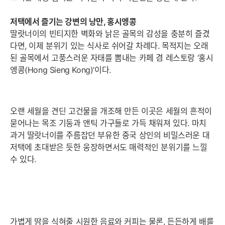
저택에서 즐기는 강변의 낭만, 홍시엥콩
딸랏너이의 빈티지한 벽화와 낡은 골목의 감성을 충분히 즐겼
다면, 이제 분위기 있는 식사로 쉬어갈 차례다. 목적지는 오래
된 골목에서 고풍스러운 자태를 뽐내는 카페 겸 레스토랑 ‘홍시
엥콩(Hong Sieng Kong)’이다.
오랜 세월을 견딘 고건물을 개조해 만든 이곳은 세월의 흔적이
묻어나는 목조 기둥과 앤틱 가구들로 가득 채워져 있다. 마치
과거 딸랏너이를 주름잡던 부유한 중국 상인의 비밀스러운 대
저택에 초대받은 듯한 웅장하면서도 매력적인 분위기를 느낄
수 있다.
가볍게 땀을 식혀줄 시원한 음료와 커피는 물론, 든든하게 배를