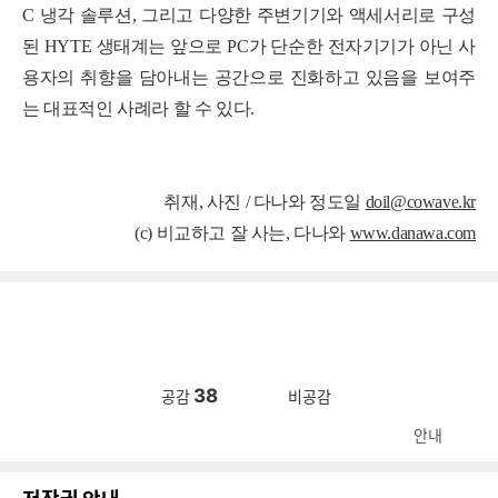
C
냉각
솔루션
,
그리고
다양한
주변기기와
액세서리로
구성
된
HYTE
생태계는
앞으로
PC
가
단순한
전자기기가
아닌
사
용자의
취향을
담아내는
공간으로
진화하고
있음을
보여주
는
대표적인
사례라
할
수
있다
.
취재, 사진 / 다나와 정도일
doil@cowave.kr
(c) 비교하고 잘 사는, 다나와
www.danawa.com
38
공감
비공감
안내