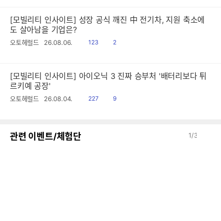
[모빌리티 인사이트] 성장 공식 깨진 中 전기차, 지원 축소에
도 살아남을 기업은?
읽
공
오토헤럴드
26.08.06.
123
2
음
감
[모빌리티 인사이트] 아이오닉 3 진짜 승부처 '배터리보다 튀
르키예 공장'
읽
공
오토헤럴드
26.08.04.
227
9
음
감
이
다
관련 이벤트/체험단
1
/
3
전
음