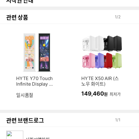
저작권 안내
관련 상품
1
/
2
HYTE Y70 Touch
HYTE X50 AIR (스
Infinite Display U
노우 화이트)
pgrade (스노우 화
149,460
원
최저가
이트)
일시품절
관련 브랜드로그
1
/
1