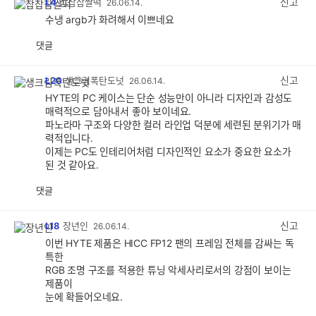
신고
L4
찹찹찹쌀떡
26.06.14.
수냉 argb가 화려해서 이쁘네요
댓글
공
비
감
공
감
신고
L20
생크림폭탄도넛
26.06.14.
HYTE의 PC 케이스는 단순 성능만이 아니라 디자인과 감성도
매력적으로 담아내서 좋아 보이네요.
파노라마 구조와 다양한 컬러 라인업 덕분에 세련된 분위기가 매
력적입니다.
이제는 PC도 인테리어처럼 디자인적인 요소가 중요한 요소가
된 것 같아요.
댓글
공
비
감
공
감
신고
L18
장년인
26.06.14.
이번 HYTE 제품은 HICC FP12 팬의 프레임 전체를 감싸는 독
특한
RGB 조명 구조를 적용한 튜닝 악세사리로서의 강점이 보이는
제품이
눈에 확들어오네요.