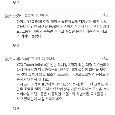
댓글
공
비
감
공
감
신고
L9
비슷슷비
26.06.14.
하이트 Y50 RGB 어항 케이스 끝판왕답게 디자인은 말할 것도
없는데 이번엔 화려한 RGB에 가격까지 착하게 나온다니 끌리네
요. 그동안 비싸서 눈독만 들이고 계셨던 분들한테는 진짜 최고
의 기회인 듯합니다.
댓글
공
비
감
공
감
신고
L6
학교가기시러
26.06.14.
Y70 Touch Infinite은 전면 터치입력까지 되는 대형 디스플레이
라서 활용도가 다양하겠군요. 단순히 내가 설정한 화면을 보여주
는 것에 그치지 않고 보조 디스플레이나 키오스크처럼 응용도 가
능하지 않을까 싶네요.
역시 프리미엄을 표방하는 HYTE답게 전시장이 아닌 그랜드 하
얏트 호텔을 빌려 이렇게 안락한 분위기를 연출하는 모습을 보니
프리미엄 브랜드들은 대중적인 브랜드와 차별화된 요소들을 가
지고 있다는게 새삼 느껴지네요.
댓글
공
비
감
공