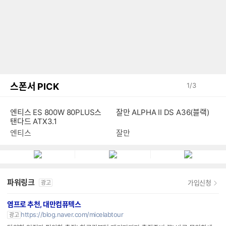
스폰서 PICK
1
/
3
엔티스 ES 800W 80PLUS스
잘만 ALPHA II DS A36(블랙)
탠다드 ATX3.1
엔티스
잘만
파워링크
가입신청
광고
염프로 추천, 대만컴퓨텍스
https://blog.naver.com/micelabtour
광고