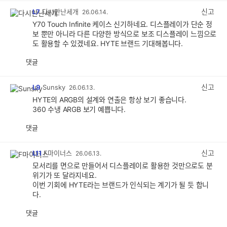
감
신고
L7
다시만난세개
26.06.14.
Y70 Touch Infinite 케이스 신기하네요. 디스플레이가 단순 정
보 뿐만 아니라 다른 다양한 방식으로 보조 디스플레이 느낌으로
도 활용할 수 있겠네요. HYTE 브랜드 기대해봅니다.
댓글
공
비
감
공
감
신고
L9
Sunsky
26.06.13.
HYTE의 ARGB의 설계와 연출은 항상 보기 좋습니다.
360 수냉 ARGB 보기 예쁩니다.
댓글
공
비
감
공
감
신고
L11
F마이너스
26.06.13.
모서리를 면으로 만들어서 디스플레이로 활용한 것만으로도 분
위기가 또 달라지네요.
이번 기회에 HYTE라는 브랜드가 인식되는 계기가 될 듯 합니
다.
댓글
공
비
감
공