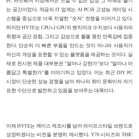
PC 하드웨어 시장에서는 느낄 수 없는 감성 그 자체로 즐기
는 공간이었다. 작금의
IT
업
계
는 AI PC와 고성능 게이밍 시
스템을 중심으로 더욱 치열한 "숫자" 전쟁을 이어가고 있다.
하지만 HYTE는 CPU나 GPU의 벤치마크 수치보다 사용자의
취향과 공간 경험, 그리고 감성으로 똘똘 뭉친 만족감에 집중
한다. 단순히 더 빠른 부품을 만드는 것이 아니라 사용자가
세부정보 열기/접기
자신의 개성을 표현할 수 있는 플랫폼을 제공하는 것이다.
실
제
로
전
시
된
제
품
대
부
분
은
"
얼
마
나
강
한
가
"
보
다
"
얼
마
나
아
름
답
고 특별한가
"
를
이
야
기
하
고
있
었
다
.
이는 최근 DIY PC
시장이 단순한 성능 경쟁을 넘어 하나의 취미 문화이자 자기
표현 수단
으로 발전하
고 있음을 보여주는 대목
이
다
.
이제 HYTE
는
케이스
제조사를
넘어
라이프스타일
브랜드로
성장하겠다는
비전을
분명히
제시했다
. Y70
시리즈와
THIC