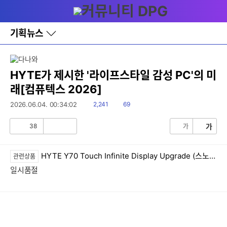
다
메뉴
나
와
홈
기획뉴스
바
로
가
기
레
HYTE가 제시한 '라이프스타일 감성 PC'의 미
이
래[컴퓨텍스 2026]
어
창
읽
댓
2026.06.04. 00:34:02
2,241
69
토
음
글
글
38
가
가
공
비
감
공
감
HYTE Y70 Touch Infinite Display Upgrade (스노우 화이트)
관련상품
일시품절