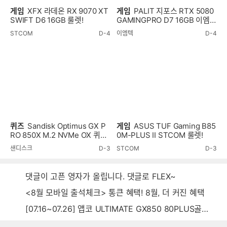
게임
XFX 라데온 RX 9070 XT
게임
PALIT 지포스 RTX 5080
SWIFT D6 16GB 룰렛!
GAMINGPRO D7 16GB 이엠텍
룰렛!
STCOM
D-4
이엠텍
D-4
퀴즈
Sandisk Optimus GX P
게임
ASUS TUF Gaming B85
RO 850X M.2 NVMe OX 퀴즈
0M-PLUS II STCOM 룰렛!
이벤트!
샌디스크
D-3
STCOM
D-3
댓글이 고픈 영자가 올립니다. 댓글로 FLEX~
<8월 모바일 출석체크> 통큰 혜택! 8월, 더 커진 혜택
[07.16~07.26] 앱코 ULTIMATE GX850 80PLUS골드 풀모듈러 ATX3.0 블랙