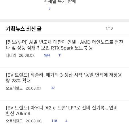
빅세일 특가 판매
댓
3
글
기획뉴스 최신 글
1
/
10
[정보/루머] AI발 반도체 대란이 인텔ㆍAMD 메인보드로 번진
다 및 성능 잠재력 보인 RTX Spark 노트북 등
읽
공
다나와
26.08.07.
994
11
음
감
[EV 트렌드] 테슬라, 메가팩 3 생산 시작 '동일 면적에 저장용
량 28% 확대'
읽
오토헤럴드
26.08.07.
92
음
[EV 트렌드] 아우디 'A2 e-트론' LFP로 전비 신기록... 연비
환산 70km/L
읽
공
오토헤럴드
26.08.06.
118
4
음
감