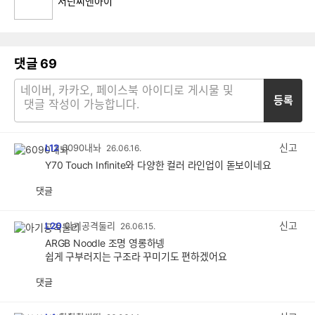
서린씨앤아이
댓글
69
등록
신고
L12
6090내놔
26.06.16.
Y70 Touch Infinite와 다양한 컬러 라인업이 돋보이네요
댓글
공
비
감
공
감
신고
L20
아기공격둘리
26.06.15.
ARGB Noodle 조명 영롱하넹
쉽게 구부러지는 구조라 꾸미기도 편하겠어요
댓글
공
비
감
공
감