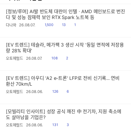
[정보/루머] AI발 반도체 대란이 인텔ㆍAMD 메인보드로 번진
다 및 성능 잠재력 보인 RTX Spark 노트북 등
읽
공
댓
다나와
26.08.07.
1,500
13
1
음
감
글
[EV 트렌드] 테슬라, 메가팩 3 생산 시작 '동일 면적에 저장용
량 28% 확대'
읽
공
오토헤럴드
26.08.07.
108
2
음
감
[EV 트렌드] 아우디 'A2 e-트론' LFP로 전비 신기록... 연비
환산 70km/L
읽
공
오토헤럴드
26.08.06.
126
6
음
감
[모빌리티 인사이트] 성장 공식 깨진 中 전기차, 지원 축소에
도 살아남을 기업은?
읽
공
오토헤럴드
26.08.06.
131
3
음
감