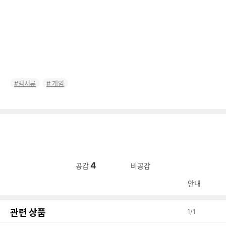
뱀서류
게임
4
공감
비공감
안내
관련 상품
1
/
1