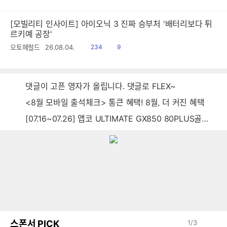
[모빌리티 인사이트] 아이오닉 3 진짜 승부처 '배터리보다 튀
르키예 공장'
읽
공
오토헤럴드
26.08.04.
234
9
음
감
댓글이 고픈 영자가 올립니다. 댓글로 FLEX~
<8월 모바일 출석체크> 통큰 혜택! 8월, 더 커진 혜택
[07.16~07.26] 앱코 ULTIMATE GX850 80PLUS골드 풀모듈러 ATX3.0 블랙
스폰서 PICK
1
/
3