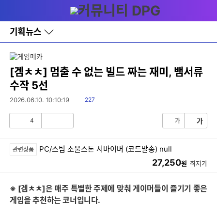
다
메뉴
나
와
홈
기획뉴스
바
로
가
기
레
[겜ㅊㅊ] 멈출 수 없는 빌드 짜는 재미, 뱀서류
이
수작 5선
어
창
읽
2026.06.10. 10:10:19
227
토
음
글
4
가
가
공
비
감
공
감
PC/스팀 소울스톤 서바이버 (코드발송) null
관련상품
27,250
원
최저가
※ [겜ㅊㅊ]은 매주 특별한 주제에 맞춰 게이머들이 즐기기 좋은
게임을 추천하는 코너입니다.