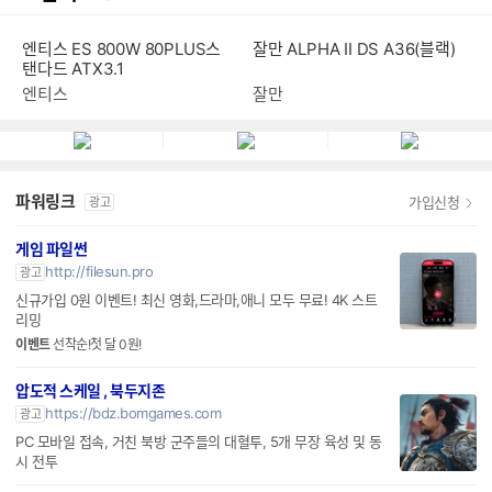
엔티스 ES 800W 80PLUS스
잘만 ALPHA II DS A36(블랙)
탠다드 ATX3.1
엔티스
잘만
파워링크
가입신청
광고
게임 파일썬
http://filesun.pro
광고
신규가입 0원 이벤트! 최신 영화,드라마,애니 모두 무료! 4K 스트
리밍
이벤트
선착순!첫 달 0원!
압도적 스케일 , 북두지존
https://bdz.bomgames.com
광고
PC 모바일 접속, 거친 북방 군주들의 대혈투, 5개 무장 육성 및 동
시 전투