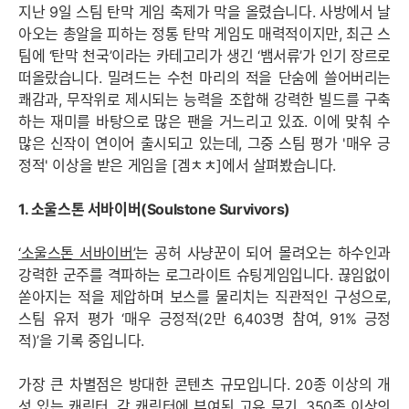
지난 9일 스팀 탄막 게임 축제가 막을 올렸습니다. 사방에서 날
아오는 총알을 피하는 정통 탄막 게임도 매력적이지만, 최근 스
팀에 ‘탄막 천국’이라는 카테고리가 생긴 ‘뱀서류’가 인기 장르로
떠올랐습니다. 밀려드는 수천 마리의 적을 단숨에 쓸어버리는
쾌감과, 무작위로 제시되는 능력을 조합해 강력한 빌드를 구축
하는 재미를 바탕으로 많은 팬을 거느리고 있죠. 이에 맞춰 수
많은 신작이 연이어 출시되고 있는데, 그중 스팀 평가 '매우 긍
정적' 이상을 받은 게임을 [겜ㅊㅊ]에서 살펴봤습니다.
1. 소울스톤 서바이버(Soulstone Survivors)
‘소울스톤 서바이버’
는 공허 사냥꾼이 되어 몰려오는 하수인과
강력한 군주를 격파하는 로그라이트 슈팅게임입니다. 끊임없이
쏟아지는 적을 제압하며 보스를 물리치는 직관적인 구성으로,
스팀 유저 평가 ‘매우 긍정적(2만 6,403명 참여, 91% 긍정
적)’을 기록 중입니다.
가장 큰 차별점은 방대한 콘텐츠 규모입니다. 20종 이상의 개
성 있는 캐릭터, 각 캐릭터에 부여된 고유 무기, 350종 이상의