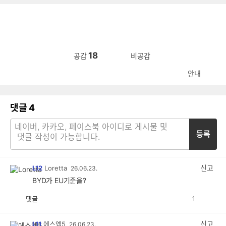
18
공감
비공감
안내
댓글
4
등록
신고
L12
Loretta
26.06.23.
BYD가 EU기준을?
댓글
1
공
비
감
공
감
신고
L11
에스엠5
26.06.23.