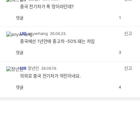
중국 전기차가 폭 망이라던데?
댓글
1
공
비
감
공
감
신고
L10
anywhang
26.06.23.
중국에선 1년안에 중고차 -50% 돼는 차임
댓글
3
공
비
감
공
감
신고
L18
장년인
26.06.19.
의외로 중국 전기차가 약진이네요.
댓글
4
공
비
감
공
감