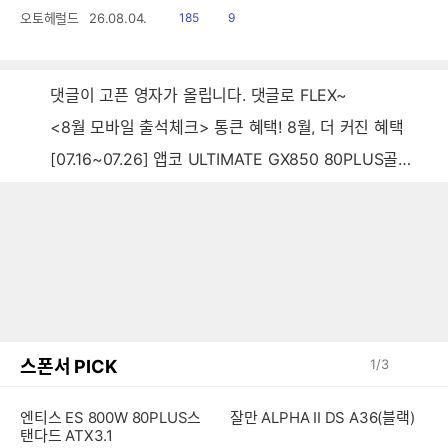
읽
공
오토헤럴드
26.08.04.
185
9
음
감
댓글이 고픈 영자가 올립니다. 댓글로 FLEX~
<8월 모바일 출석체크> 통큰 혜택! 8월, 더 커진 혜택
[07.16~07.26] 앱코 ULTIMATE GX850 80PLUS골드 풀모듈러 ATX3.0 블랙
스폰서 PICK
1
/
3
엔티스 ES 800W 80PLUS스
잘만 ALPHA II DS A36(블랙)
탠다드 ATX3.1