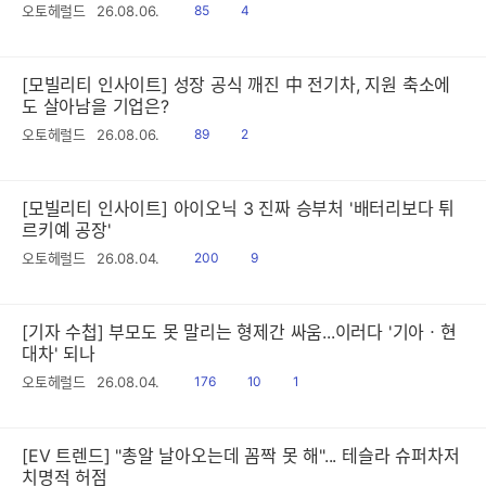
읽
공
오토헤럴드
26.08.06.
85
4
음
감
[모빌리티 인사이트] 성장 공식 깨진 中 전기차, 지원 축소에
도 살아남을 기업은?
읽
공
오토헤럴드
26.08.06.
89
2
음
감
[모빌리티 인사이트] 아이오닉 3 진짜 승부처 '배터리보다 튀
르키예 공장'
읽
공
오토헤럴드
26.08.04.
200
9
음
감
[기자 수첩] 부모도 못 말리는 형제간 싸움...이러다 '기아ㆍ현
대차' 되나
읽
공
댓
오토헤럴드
26.08.04.
176
10
1
음
감
글
[EV 트렌드] "총알 날아오는데 꼼짝 못 해"... 테슬라 슈퍼차저
치명적 허점