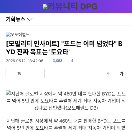
세부정보 열기/접기
다
메뉴
나
와
홈
기획뉴스
바
로
가
기
레
[모빌리티 인사이트] "포드는 이미 넘었다" B
이
YD 진짜 목표는 '토요타'
어
창
읽
댓
2026.06.12. 13:42:06
3,053
4
토
음
글
글
18
가
가
공
비
감
공
감
지난해 글로벌 시장에서 약 460만 대를 판매한 BYD는 포드를
넘어 5년 안에 토요타를 추월해 세계 최대 자동차 기업이 되겠