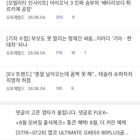
[모빌리티 인사이트] 아이오닉 3 진짜 승부처 '배터리보다 튀
르키예 공장'
읽
공
오토헤럴드
26.08.04.
200
9
음
감
[기자 수첩] 부모도 못 말리는 형제간 싸움...이러다 '기아ㆍ현
대차' 되나
읽
공
댓
오토헤럴드
26.08.04.
176
10
1
음
감
글
[EV 트렌드] "총알 날아오는데 꼼짝 못 해"... 테슬라 슈퍼차저
치명적 허점
읽
공
오토헤럴드
26.08.04.
185
9
음
감
댓글이 고픈 영자가 올립니다. 댓글로 FLEX~
<8월 모바일 출석체크> 통큰 혜택! 8월, 더 커진 혜택
[07.16~07.26] 앱코 ULTIMATE GX850 80PLUS골드 풀모듈러 ATX3.0 블랙