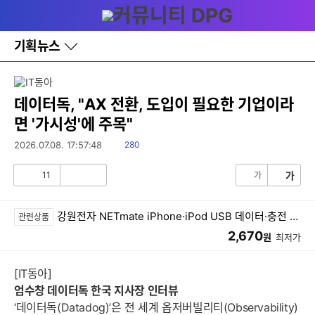
다
메뉴
나
와
홈
기획뉴스
바
로
가
기
레
데이터독, "AX 전환, 도입이 필요한 기업이라
이
면 '가시성'에 주목"
어
창
읽
2026.07.08. 17:57:48
280
토
음
글
11
가
가
공
비
감
공
감
강원전자 NETmate iPhone·iPod USB 데이터·충전 Dock 케이블 New (1m)
관련상품
2,670
원
최저가
[IT동아]
엄수창 데이터독 한국 지사장 인터뷰
‘데이터독(Datadog)’은 전 세계 옵저버빌리티(Observability)