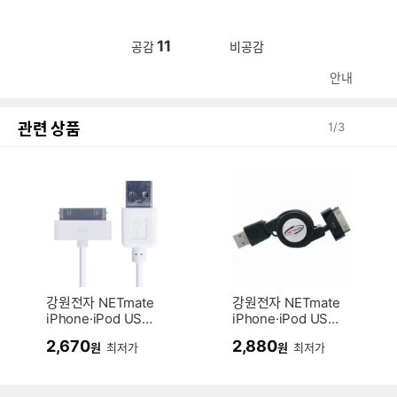
11
공감
비공감
안내
관련 상품
1
/
3
강원전자 NETmate
강원전자 NETmate
iPhone·iPod USB
iPhone·iPod USB
데이터·충전 Dock
데이터·충전 자동감
2,670
2,880
원
최저가
원
최저가
케이블 New (1m)
김 Dock 블랙 케이
블 (0.8m)