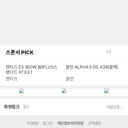
스폰서 PICK
1
/
3
엔티스 ES 800W 80PLUS스
잘만 ALPHA II DS A36(블랙)
탠다드 ATX3.1
엔티스
잘만
파워링크
가입신청
광고
PC버전
로그인
개인정보처리방침
고객센터