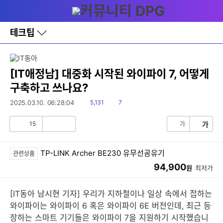
다
메뉴
나
와
홈
테크팁
바
로
가
기
레
[IT애정남] 대중화 시작된 와이파이 7, 어떻게
이
구축하고 쓰나요?
어
창
읽
댓
2025.03.10. 06:28:04
5,131
7
토
음
글
글
15
가
가
공
비
감
공
감
TP-LINK Archer BE230 유무선공유기
관련상품
94,900
원
최저가
[IT동아 남시현 기자] 우리가 지하철이나 일상 속에서 접하는
와이파이는 와이파이 6 혹은 와이파이 6E 버전인데, 최근 등
장하는 스마트 기기들은 와이파이 7을 지원하기 시작했습니