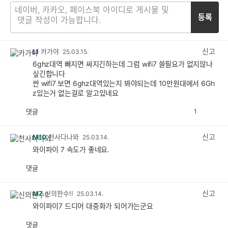
등록
신고
L1
카가야
25.03.15.
6ghz대역 빠지면 싸지긴하는데 그럼 wifi7 쓸필요가 없지않나
싶긴합니다
싼 wifi7 보면 6ghz대역있는지 봐야되는데 10만원대에서 6Gh
z있는거 없는걸로 알고있네요
댓글
1
공
비
감
공
감
신고
M10
천사다나와
25.03.14.
와이파이 7 속도가 좋네요.
댓글
공
비
감
공
감
신고
M7
신의한수!!
25.03.14.
와이파이7 드디어 대중화가 되어가는군요
댓글