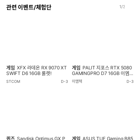
이
다
관련 이벤트/체험단
1
/
3
전
음
게임
XFX 라데온 RX 9070 XT
게임
PALIT 지포스 RTX 5080
SWIFT D6 16GB 룰렛!
GAMINGPRO D7 16GB 이엠텍
룰렛!
STCOM
D-3
이엠텍
D-3
퀴즈
Sandisk Optimus GX P
게임
ASUS TUF Gaming B85