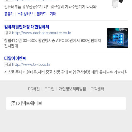
컴퓨터부품 유무선공유기 네트워크장비 기타주변기기 다나와
공유기
스위칭허브
랜카드
기타
컴퓨터할인매장 대한컴퓨터
http://www.daehancomputer.co.kr
광고
창립41주년 30~50% 할인행사중 AIPC 50만에서 900만원까지
전시판매
티알아이엔씨
http://www.tx-rx.co.kr
광고
시스코,주니퍼,알테온,서버 중고 신품 판매 매입 전산불용 매입 유지보수 기술지원
PC버전
로그인
개인정보처리방침
고객센터
(주) 커넥트웨이브