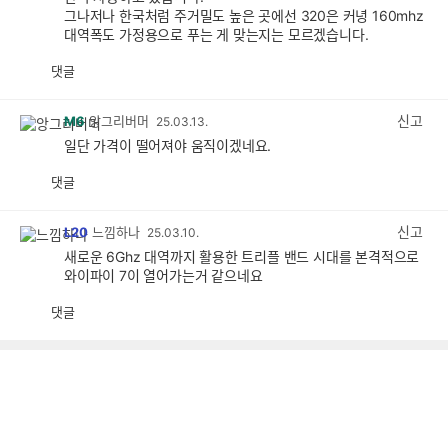
그나저나 한국처럼 주거밀도 높은 곳에선 320은 커녕 160mhz
대역폭도 가정용으로 푸는 게 맞는지는 모르겠습니다.
댓글
공
비
감
공
감
신고
M6
앙그리버머
25.03.13.
일단 가격이 떨어져야 움직이겠네요.
댓글
공
비
감
공
감
신고
L20
느낌하나
25.03.10.
새로운 6Ghz 대역까지 활용한 트리플 밴드 시대를 본격적으로
와이파이 7이 열어가는거 같으네요
댓글
공
비
감
공
감