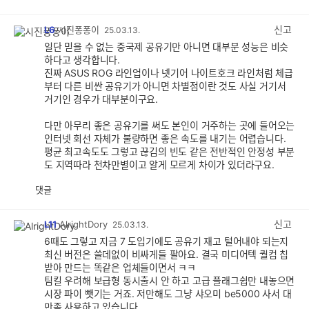
공
비
감
공
감
신고
L6
시진퐁퐁이
25.03.13.
일단 믿을 수 없는 중국제 공유기만 아니면 대부분 성능은 비슷
하다고 생각합니다.
진짜 ASUS ROG 라인업이나 넷기어 나이트호크 라인처럼 체급
부터 다른 비싼 공유기가 아니면 차별점이란 것도 사실 거기서
거기인 경우가 대부분이구요.
다만 아무리 좋은 공유기를 써도 본인이 거주하는 곳에 들어오는
인터넷 회선 자체가 불량하면 좋은 속도를 내기는 어렵습니다.
평균 최고속도도 그렇고 끊김의 빈도 같은 전반적인 안정성 부분
도 지역따라 천차만별이고 알게 모르게 차이가 있더라구요.
댓글
공
비
감
공
감
신고
L11
AlrightDory
25.03.13.
6때도 그렇고 지금 7 도입기에도 공유기 재고 털어내야 되는지
최신 버전은 쓸데없이 비싸게들 팔아요. 결국 미디어텍 퀄컴 칩
받아 만드는 똑같은 업체들이면서 ㅋㅋ
팀킬 우려해 보급형 동시출시 안 하고 고급 플래그쉽만 내놓으면
시장 파이 뺏기는 거죠. 저만해도 그냥 샤오미 be5000 사서 대
만족 사용하고 있습니다.