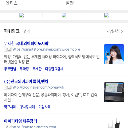
엔티스
잘만
파워링크
가입신청
광고
무제한 국내 와이파이도시락
https://smartstore.naver.com/widemobile
광고
약정, 가입비 없는 무제한 휴대용 와이파이, 집에서도 밖에서도 인
터넷연결 걱정 끝
무료반납
무약정
무제한
다양한요금제
(주)한국와이파이 특허,벤처
http://blog.naver.com/koreawifi
광고
와이파이 설계구축 전문, 공공와이파이, 행사, 이벤트, IOT, 건축
시설
학교사례
행사장사례
기업사례
아이피타임 새론장터
https://saeronjangteo.com
광고