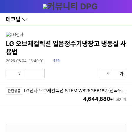
다
메뉴
나
와
홈
테크팁
바
로
가
기
레
LG 오브제컬렉션 얼음정수기냉장고 냉동실 사
이
용법
어
창
읽
2026.06.04. 13:49:01
456
토
음
글
3
가
가
공
비
감
공
감
LG전자 오브제컬렉션 STEM W825GBB182 (전국무료)
관련상품
4,644,880
원
최저가