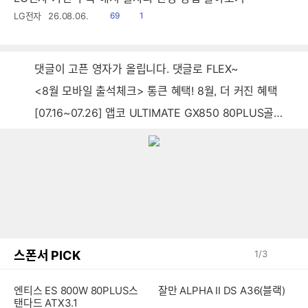
읽
공
LG전자
26.08.06.
69
1
음
감
댓글이 고픈 영자가 올립니다. 댓글로 FLEX~
<8월 모바일 출석체크> 통큰 혜택! 8월, 더 커진 혜택
[07.16~07.26] 앱코 ULTIMATE GX850 80PLUS골드 풀모듈러 ATX3.0 블랙
스폰서 PICK
1
/
3
엔티스 ES 800W 80PLUS스
잘만 ALPHA II DS A36(블랙)
탠다드 ATX3.1