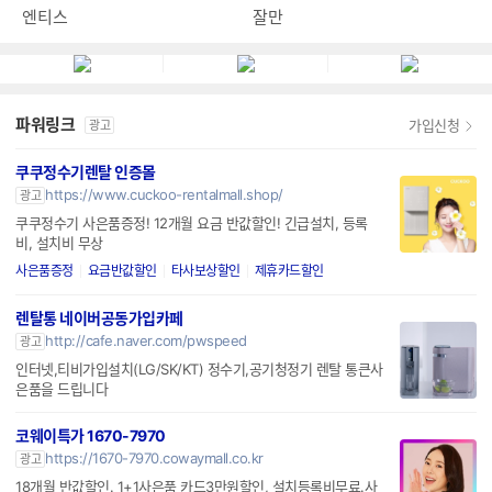
엔티스
잘만
파워링크
가입신청
광고
쿠쿠정수기렌탈 인증몰
https://www.cuckoo-rentalmall.shop/
광고
쿠쿠정수기 사은품증정! 12개월 요금 반값할인! 긴급설치, 등록
비, 설치비 무상
사은품증정
요금반값할인
타사보상할인
제휴카드할인
렌탈통 네이버공동가입카페
http://cafe.naver.com/pwspeed
광고
인터넷,티비가입설치(LG/SK/KT) 정수기,공기청정기 렌탈 통큰사
은품을 드립니다
코웨이특가 1670-7970
https://1670-7970.cowaymall.co.kr
광고
18개월 반값할인. 1+1사은품 카드3만원할인, 설치등록비무료.사