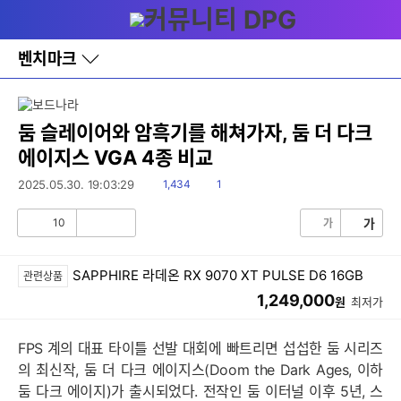
다
메뉴
나
와
홈
벤치마크
바
로
가
기
레
둠 슬레이어와 암흑기를 해쳐가자, 둠 더 다크
이
에이지스 VGA 4종 비교
어
창
읽
댓
2025.05.30. 19:03:29
1,434
1
토
음
글
글
10
가
가
공
비
감
공
감
SAPPHIRE 라데온 RX 9070 XT PULSE D6 16GB
관련상품
1,249,000
원
최저가
FPS 계의 대표 타이틀 선발 대회에 빠트리면 섭섭한 둠 시리즈
의 최신작, 둠 더 다크 에이지스(Doom the Dark Ages, 이하
둠 다크 에이지)가 출시되었다. 전작인 둠 이터널 이후 5년, 스