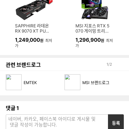
SAPPHIRE 라데온
MSI 지포스 RTX 5
RX 9070 XT PULS
070 게이밍 트리오
E D6 16GB
OC D7 12GB 트라
1,249,000
1,296,900
원
최저
원
최저
이프로져4
가
가
관련 브랜드로그
1
/
2
EMTEK
MSI 브랜드로그
댓글
1
등록