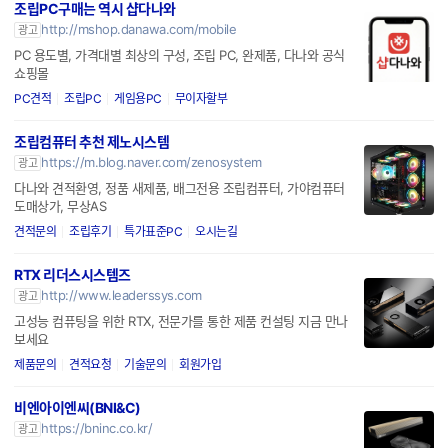
조립PC구매는 역시 샵다나와
http://mshop.danawa.com/mobile
광고
PC 용도별, 가격대별 최상의 구성, 조립 PC, 완제품, 다나와 공식
쇼핑몰
PC견적
조립PC
게임용PC
무이자할부
조립컴퓨터 추천 제노시스템
https://m.blog.naver.com/zenosystem
광고
다나와 견적환영, 정품 새제품, 배그전용 조립컴퓨터, 가야컴퓨터
도매상가, 무상AS
견적문의
조립후기
특가표준PC
오시는길
RTX 리더스시스템즈
http://www.leaderssys.com
광고
고성능 컴퓨팅을 위한 RTX, 전문가를 통한 제품 컨설팅 지금 만나
보세요
제품문의
견적요청
기술문의
회원가입
비엔아이엔씨(BNI&C)
https://bninc.co.kr/
광고