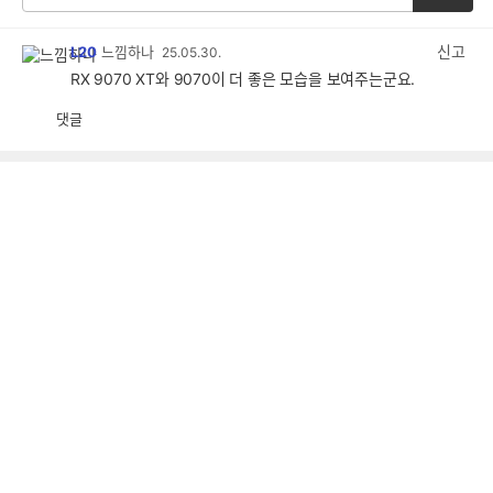
신고
L20
느낌하나
25.05.30.
RX 9070 XT와 9070이 더 좋은 모습을 보여주는군요.
댓글
공
비
감
공
감