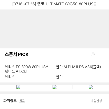
[07.16~07.26] 앱코 ULTIMATE GX850 80PLUS골드 풀모듈러 ATX3.0 블랙
스폰서 PICK
1
/
3
엔티스 ES 800W 80PLUS스
잘만 ALPHA II DS A36(블랙)
탠다드 ATX3.1
엔티스
잘만
파워링크
가입신청
광고