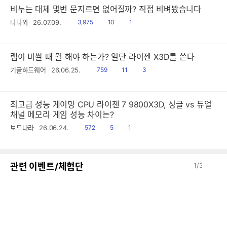
비누는 대체 몇번 문지르면 없어질까? 직접 비벼봤습니다
읽
공
댓
다나와
26.07.09.
3,975
10
1
음
감
글
램이 비쌀 때 뭘 해야 하는가? 일단 라이젠 X3D를 쓴다
읽
공
댓
기글하드웨어
26.06.25.
759
11
3
음
감
글
최고급 성능 게이밍 CPU 라이젠 7 9800X3D, 싱글 vs 듀얼
채널 메모리 게임 성능 차이는?
읽
공
댓
보드나라
26.06.24.
572
5
1
음
감
글
이
다
관련 이벤트/체험단
1
/
3
전
음