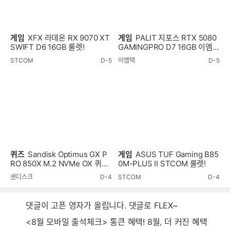
게임
XFX 라데온 RX 9070 XT
게임
PALIT 지포스 RTX 5080
SWIFT D6 16GB 룰렛!
GAMINGPRO D7 16GB 이엠텍
룰렛!
STCOM
D-5
이엠텍
D-5
퀴즈
Sandisk Optimus GX P
게임
ASUS TUF Gaming B85
RO 850X M.2 NVMe OX 퀴즈
0M-PLUS II STCOM 룰렛!
이벤트!
샌디스크
D-4
STCOM
D-4
댓글이 고픈 영자가 올립니다. 댓글로 FLEX~
<8월 모바일 출석체크> 통큰 혜택! 8월, 더 커진 혜택