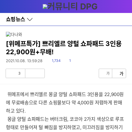
다
메뉴
나
와
홈
쇼핑뉴스
바
로
가
기
레
[위메프특가] 쁘리엘르 양털 쇼파패드 3인용
이
22,900원+무배!
어
창
읽
댓
2021.10.08. 13:59:28
1,734
1
토
음
글
글
3
가
가
공
비
감
공
감
위메프에서 쁘리엘르 몽글 양털 쇼파패드 3인용을 22,900원
에 무료배송으로 다른 쇼핑몰보다 약 4,000원 저렴하게 판매
하고 있다.
몽글 양털 쇼파패드는 버터크림, 코코아 2가지 색상으로 루프
형태로 만들어져 털 빠짐을 방지하였고, 미끄러짐을 방지하기