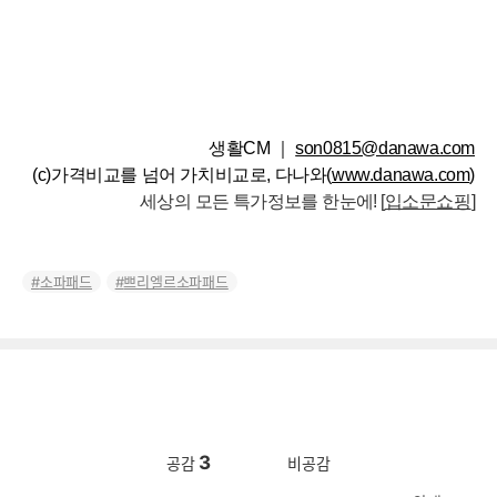
생활CM ｜
son0815@danawa.com
(c)가격비교를 넘어 가치비교로, 다나와(
www.danawa.com
)
세상의 모든 특가정보를 한눈에! [
입소문쇼핑
]
소파패드
쁘리엘르소파패드
3
공감
비공감