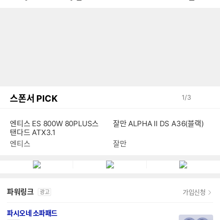
스폰서 PICK
1
/
3
엔티스 ES 800W 80PLUS스
잘만 ALPHA II DS A36(블랙)
탠다드 ATX3.1
엔티스
잘만
파워링크
가입신청
광고
파시오네 소파패드