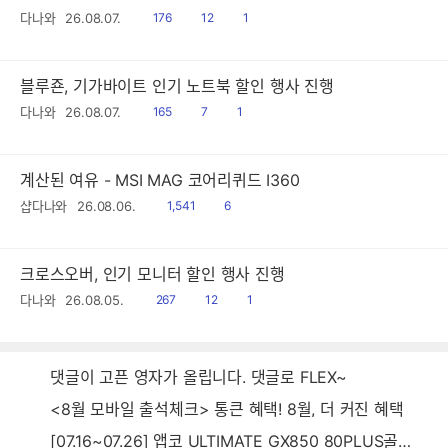
읽
공
댓
다나와
26.08.07.
176
12
1
음
감
글
블루죤, 기가바이트 인기 노트북 할인 행사 진행
읽
공
댓
다나와
26.08.07.
165
7
1
음
감
글
계산된 여유 - MSI MAG 코어리퀴드 I360
읽
공
샵다나와
26.08.06.
1,541
6
음
감
크로스오버, 인기 모니터 할인 행사 진행
읽
공
댓
다나와
26.08.05.
267
12
1
음
감
글
댓글이 고픈 영자가 올립니다. 댓글로 FLEX~
<8월 모바일 출석체크> 통큰 혜택! 8월, 더 커진 혜택
[07.16~07.26] 앱코 ULTIMATE GX850 80PLUS골드 풀모듈러 ATX3.0 블랙