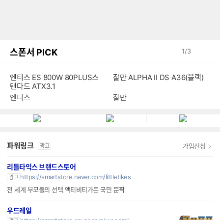
스폰서 PICK
1
/
3
엔티스 ES 800W 80PLUS스
잘만 ALPHA II DS A36(블랙)
탠다드 ATX3.1
엔티스
잘만
파워링크
가입신청
광고
리틀타익스 브랜드스토어
https://smartstore.naver.com/littletikes
광고
전 세계 부모들의 선택 액티비티가든 국민 문짝
우드레일