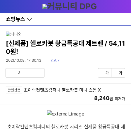
다
메뉴
나
와
홈
쇼핑뉴스
바
로
가
기
레
[신제품] 헬로카봇 황금특공대 제트렌 / 54,11
이
0원!
어
창
읽
2021.10.08. 17:30:13
2,207
토
음
글
3
가
가
공
비
감
공
감
초이락컨텐츠컴퍼니 헬로카봇 미니 스톰 X
관련상품
8,240
원
최저가
초이락컨텐츠컴퍼니의 헬로카봇 시리즈 신제품 황금특공대 제