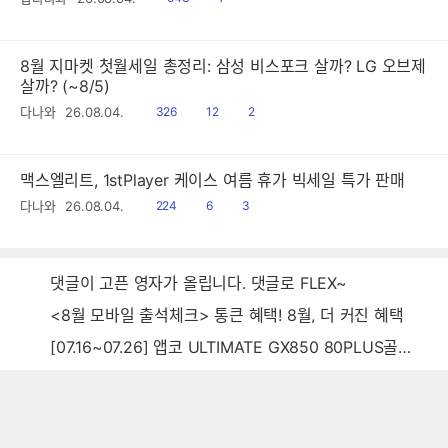
음
감
8월 지마켓 첫월세일 총정리: 삼성 비스포크 살까? LG 오브제
살까? (~8/5)
읽
공
댓
다나와
26.08.04.
326
12
2
음
감
글
맥스엘리트, 1stPlayer 케이스 여름 휴가 빅세일 특가 판매
읽
공
댓
다나와
26.08.04.
224
6
3
음
감
글
댓글이 고픈 영자가 올립니다. 댓글로 FLEX~
<8월 모바일 출석체크> 통큰 혜택! 8월, 더 커진 혜택
[07.16~07.26] 앱코 ULTIMATE GX850 80PLUS골드 풀모듈러 ATX3.0 블랙