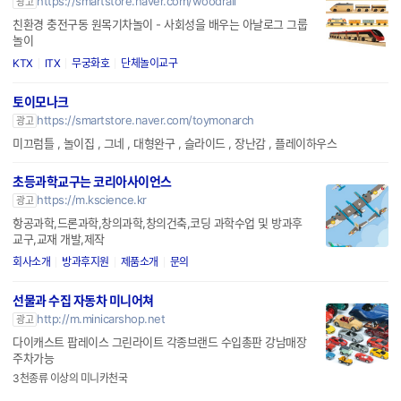
https://smartstore.naver.com/woodrail
광고
친환경 충전구동 원목기차놀이 - 사회성을 배우는 아날로그 그룹
놀이
KTX
ITX
무궁화호
단체놀이교구
토이모나크
https://smartstore.naver.com/toymonarch
광고
미끄럼틀 , 놀이집 , 그네 , 대형완구 , 슬라이드 , 장난감 , 플레이하우스
초등과학교구는 코리아사이언스
https://m.kscience.kr
광고
항공과학,드론과학,창의과학,창의건축,코딩 과학수업 및 방과후
교구,교재 개발,제작
회사소개
방과후지원
제품소개
문의
선물과 수집 자동차 미니어쳐
http://m.minicarshop.net
광고
다이캐스트 팝레이스 그린라이트 각종브랜드 수입총판 강남매장
주차가능
3천종류 이상의 미니카천국