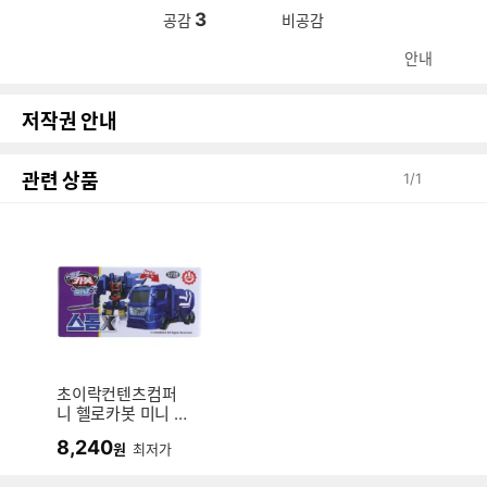
3
공감
비공감
안내
저작권 안내
관련 상품
1
/
1
초이락컨텐츠컴퍼
니 헬로카봇 미니 스
톰 X
8,240
원
최저가