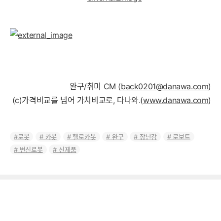
완구/취미 CM (
back0201@danawa.com
)
(c)가격비교를 넘어 가치비교로, 다나와.(
www.danawa.com
)
로봇
카봇
헬로카봇
완구
장난감
로보트
변신로봇
신제품