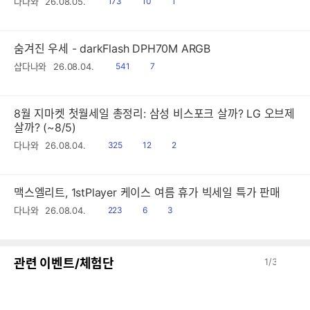
읽
공
댓
다나와
26.08.05.
173
10
1
음
감
글
숨겨진 우세 - darkFlash DPH70M ARGB
읽
공
샵다나와
26.08.04.
541
7
음
감
8월 지마켓 첫월세일 총정리: 삼성 비스포크 살까? LG 오브제
살까? (~8/5)
읽
공
댓
다나와
26.08.04.
325
12
2
음
감
글
맥스엘리트, 1stPlayer 케이스 여름 휴가 빅세일 특가 판매
읽
공
댓
다나와
26.08.04.
223
6
3
음
감
글
이
다
관련 이벤트/체험단
1
/
3
전
음