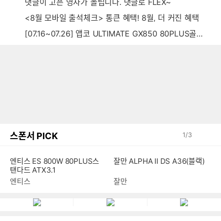
댓글이 고픈 영자가 올립니다. 댓글로 FLEX~
<8월 모바일 출석체크> 통큰 혜택! 8월, 더 커진 혜택
[07.16~07.26] 앱코 ULTIMATE GX850 80PLUS골드 풀모듈러 ATX3.0 블랙
스폰서 PICK
1
/
3
엔티스 ES 800W 80PLUS스
잘만 ALPHA II DS A36(블랙)
탠다드 ATX3.1
엔티스
잘만