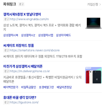
파워링크
가입신청
광고
갤럭시북5증정 X 영날다영어
http://www.engnalda.com/m
광고
삼성 노트북, 갤럭시 북5, 갤럭시 북5 프로 + 영어회화 결합 패키
지
삼성갤럭시북
삼성갤럭시Z
삼성갤럭시탭
삼성아이패드
씨게이트 외장하드 정품
https://smartstore.naver.com/sbcore
광고
씨게이트 원터치 데이터복구 정품 외장하드 1TB/2TB 파우치 포함
미친가격 삼성갤럭시 배달의폰
https://m.deliveryphone.co.kr
광고
지금바로 호갱탈출 / 통신사할인 + 특별한 비밀지원금까지 / 오직
배달의폰
페이백전문가
비밀특급할인
호갱제발그만
배달의폰정답
휴대폰 바꿀 생각 있다면?
https://lgustore.com/
광고