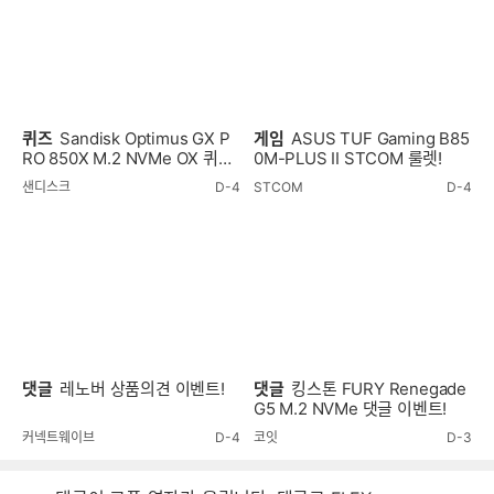
퀴즈
Sandisk Optimus GX P
게임
ASUS TUF Gaming B85
RO 850X M.2 NVMe OX 퀴즈
0M-PLUS II STCOM 룰렛!
이벤트!
샌디스크
D-4
STCOM
D-4
댓글
레노버 상품의견 이벤트!
댓글
킹스톤 FURY Renegade
G5 M.2 NVMe 댓글 이벤트!
커넥트웨이브
D-4
코잇
D-3