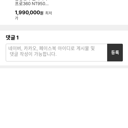
프로360 NT950Q
ED-K71A (SSD 51
1,990,000
원
최저
2GB)
가
댓글
1
등록