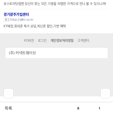
유스토어닷컴엔 당신이 찾는 모든 기종을 저렴한 가격으로 만나 볼 수 있으니까!
경기광주가입센터
http://allkt.co.kr
광고
KT매장,휴대폰 특가 상담,최신폰 할인,기변 혜택
PC버전
로그인
개인정보처리방침
고객센터
(주) 커넥트웨이브
공
비
목록
6
1
감
공