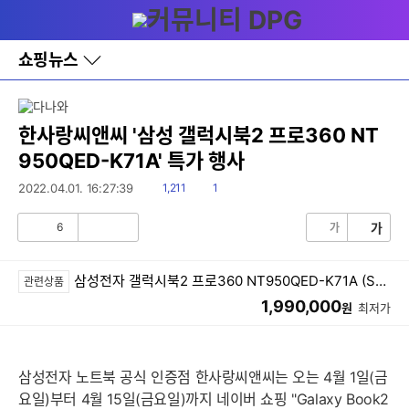
다
메뉴
나
와
홈
쇼핑뉴스
바
로
가
기
레
한사랑씨앤씨 '삼성 갤럭시북2 프로360 NT
이
950QED-K71A' 특가 행사
어
창
읽
댓
2022.04.01. 16:27:39
1,211
1
토
음
글
글
6
가
가
공
비
감
공
감
삼성전자 갤럭시북2 프로360 NT950QED-K71A (SSD 512GB)
관련상품
1,990,000
원
최저가
삼성전자 노트북 공식 인증점 한사랑씨앤씨는 오는 4월 1일(금
요일)부터 4월 15일(금요일)까지 네이버 쇼핑 "Galaxy Book2