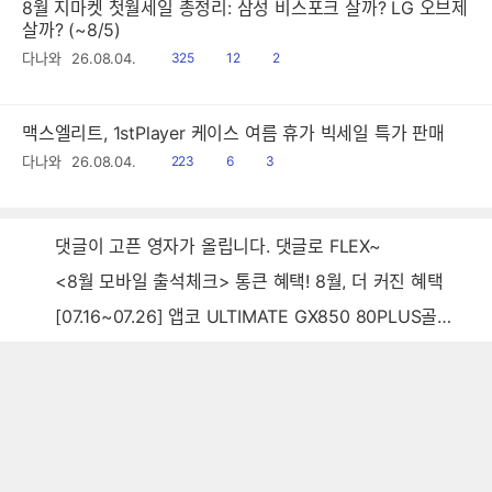
8월 지마켓 첫월세일 총정리: 삼성 비스포크 살까? LG 오브제
살까? (~8/5)
읽
공
댓
다나와
26.08.04.
325
12
2
음
감
글
맥스엘리트, 1stPlayer 케이스 여름 휴가 빅세일 특가 판매
읽
공
댓
다나와
26.08.04.
223
6
3
음
감
글
댓글이 고픈 영자가 올립니다. 댓글로 FLEX~
<8월 모바일 출석체크> 통큰 혜택! 8월, 더 커진 혜택
[07.16~07.26] 앱코 ULTIMATE GX850 80PLUS골드 풀모듈러 ATX3.0 블랙