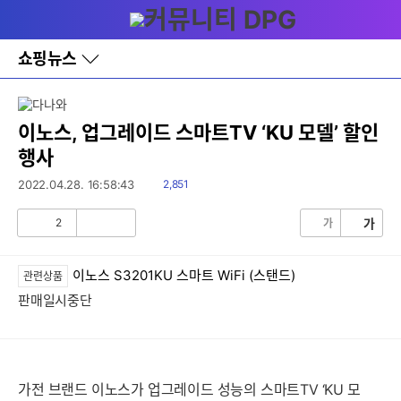
다
메뉴
나
와
홈
쇼핑뉴스
바
로
가
기
레
이노스, 업그레이드 스마트TV ‘KU 모델’ 할인
이
행사
어
창
읽
2022.04.28. 16:58:43
2,851
토
음
글
2
가
가
공
비
감
공
감
이노스 S3201KU 스마트 WiFi (스탠드)
관련상품
판매일시중단
가전 브랜드 이노스가 업그레이드 성능의 스마트TV ‘KU 모