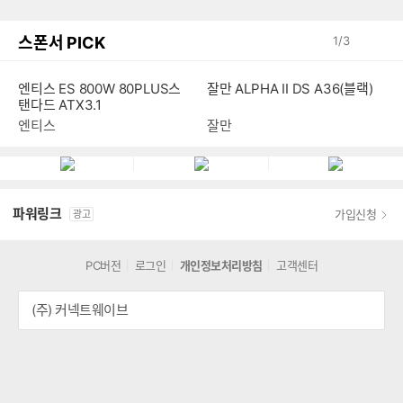
스폰서 PICK
1
/
3
엔티스 ES 800W 80PLUS스
잘만 ALPHA II DS A36(블랙)
탠다드 ATX3.1
엔티스
잘만
파워링크
가입신청
광고
PC버전
로그인
개인정보처리방침
고객센터
(주) 커넥트웨이브