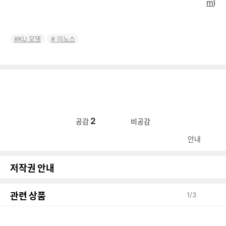
m
)
KU 모델
이노스
2
공감
비공감
안내
저작권 안내
관련 상품
1
/
3