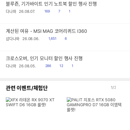
블루죤, 기가바이트 인기 노트북 할인 행사 진행
읽
공
댓
다나와
26.08.07.
169
7
1
음
감
글
계산된 여유 - MSI MAG 코어리퀴드 I360
읽
공
샵다나와
26.08.06.
1,651
6
음
감
크로스오버, 인기 모니터 할인 행사 진행
읽
공
댓
다나와
26.08.05.
286
12
1
음
감
글
이
다
관련 이벤트/체험단
1
/
3
전
음