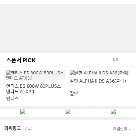
스폰서 PICK
1
/
3
엔티스 ES 800W 80PLUS스
잘만 ALPHA II DS A36(블랙)
탠다드 ATX3.1
엔티스
잘만
파워링크
가입신청
광고
알리, ASUS