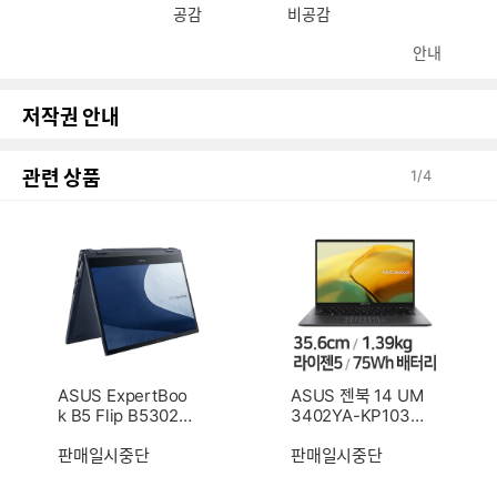
공감
비공감
안내
저작권 안내
관련 상품
1
/
4
ASUS ExpertBoo
ASUS 젠북 14 UM
k B5 Flip B5302F
3402YA-KP103
EA-LG0350 (SSD
(SSD 512GB)
512GB)
판매일시중단
판매일시중단