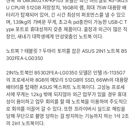
젠북 14 UM3402YA-KP103 모델은 최신 바르셀로 R5-5625
U CPU와 512GB 저장장치, 16GB의 램, 최대 75W 대용량 배
터리가 탑재되어 있어, 긴 시간 최상의 퍼포먼스를 낼 수 있으
며, 1.39kg의 가벼운 무게, 초고속 pd충전이 가능한 USB-C T
ype 포트로 휴대성까지 갖춘 제품이다. 출장과 외근이 많은 직
장인, 새내기 대학생에게 안성맞춤인 노트북 이다.
노트북 ? 태블릿 ? 두마리 토끼를 잡은 ASUS 2IN1 노트북 B5
302FEA-LG0350
2IN1노트북인 B5302FEA-LG0350 모델은 인텔 i5-1135G7
의 프로세서와 8GB의 메모리 512GB의 SSD, 66Wh의 대용량
배터리를 탑재한 ASUS 엑스퍼트 노트북이다. 고성능 프로세
서에 무게는 1.2kg 밖에 되지않아 외근 업무가 있을 경우 휴대
성이 용이하고 업무 회의를 할 때 노트북을 이용하여 주도적으
로 회의를 이끌어 갈 수 있다. 또한 프라이버시 실드로 해킹을
당해 무단으로 촬영 당하는 걸 방지하는 기능까지 하는 1석 2조
의 2in1 노트북이다.