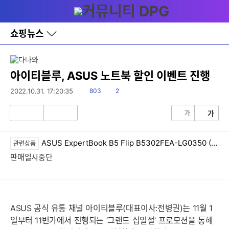
다
메뉴
나
와
홈
쇼핑뉴스
바
로
가
기
레
아이티블루, ASUS 노트북 할인 이벤트 진행
이
어
읽
댓
2022.10.31. 17:20:35
803
2
창
음
글
토
가
가
글
공
비
감
공
감
ASUS ExpertBook B5 Flip B5302FEA-LG0350 (SSD 512GB)
관련상품
판매일시중단
ASUS 공식 유통 채널 아이티블루(대표이사:전병권)는 11월 1
일부터 11번가에서 진행되는 ‘그랜드 십일절’ 프로모션을 통해