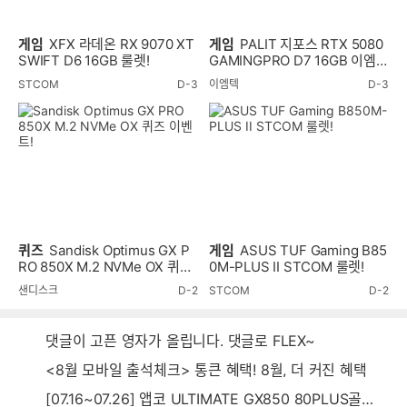
게임
XFX 라데온 RX 9070 XT
게임
PALIT 지포스 RTX 5080
SWIFT D6 16GB 룰렛!
GAMINGPRO D7 16GB 이엠텍
룰렛!
STCOM
D-3
이엠텍
D-3
퀴즈
Sandisk Optimus GX P
게임
ASUS TUF Gaming B85
RO 850X M.2 NVMe OX 퀴즈
0M-PLUS II STCOM 룰렛!
이벤트!
샌디스크
D-2
STCOM
D-2
댓글이 고픈 영자가 올립니다. 댓글로 FLEX~
<8월 모바일 출석체크> 통큰 혜택! 8월, 더 커진 혜택
[07.16~07.26] 앱코 ULTIMATE GX850 80PLUS골드 풀모듈러 ATX3.0 블랙