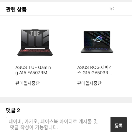
관련 상품
1
/
2
ASUS TUF Gamin
ASUS ROG 제피러
g A15 FA507RM-
스 G15 GA503RW
HF025 (SSD 2TB)
-LN058W (SSD 1
판매일시중단
TB)
판매일시중단
댓글
2
등록