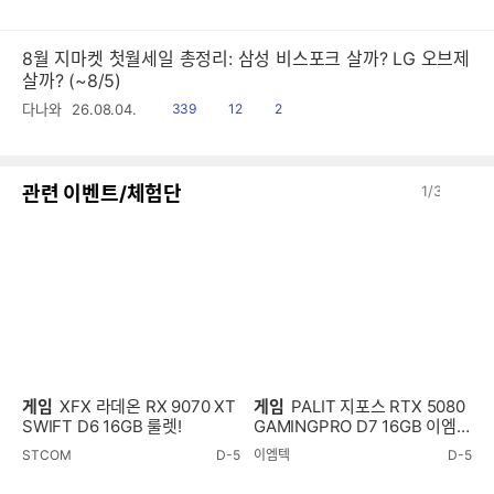
음
감
8월 지마켓 첫월세일 총정리: 삼성 비스포크 살까? LG 오브제
살까? (~8/5)
읽
공
댓
다나와
26.08.04.
339
12
2
음
감
글
이
다
관련 이벤트/체험단
1
/
3
전
음
게임
XFX 라데온 RX 9070 XT
게임
PALIT 지포스 RTX 5080
SWIFT D6 16GB 룰렛!
GAMINGPRO D7 16GB 이엠텍
룰렛!
STCOM
D-5
이엠텍
D-5