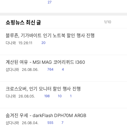
편)
댓
27
글
쇼핑뉴스 최신 글
1
/
10
블루죤, 기가바이트 인기 노트북 할인 행사 진행
읽
다나와
15:26:11
20
음
계산된 여유 - MSI MAG 코어리퀴드 I360
읽
공
샵다나와
26.08.06.
764
4
음
감
크로스오버, 인기 모니터 할인 행사 진행
읽
공
댓
다나와
26.08.05.
198
10
1
음
감
글
숨겨진 우세 - darkFlash DPH70M ARGB
읽
공
샵다나와
26.08.04.
555
7