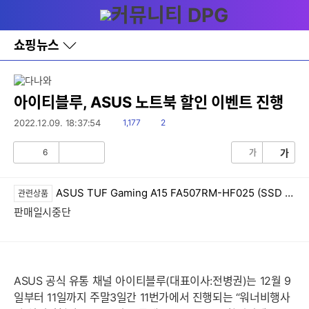
다
메뉴
나
와
홈
쇼핑뉴스
바
로
가
기
레
아이티블루, ASUS 노트북 할인 이벤트 진행
이
어
읽
댓
2022.12.09. 18:37:54
1,177
2
창
음
글
토
6
가
가
글
공
비
감
공
감
ASUS TUF Gaming A15 FA507RM-HF025 (SSD 2TB)
관련상품
판매일시중단
ASUS 공식 유통 채널 아이티블루(대표이사:전병권)는 12월 9
일부터 11일까지 주말3일간 11번가에서 진행되는 “워너비행사