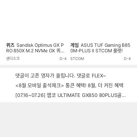
퀴즈
Sandisk Optimus GX P
게임
ASUS TUF Gaming B85
RO 850X M.2 NVMe OX 퀴즈
0M-PLUS II STCOM 룰렛!
이벤트!
샌디스크
D-4
STCOM
D-4
댓글이 고픈 영자가 올립니다. 댓글로 FLEX~
<8월 모바일 출석체크> 통큰 혜택! 8월, 더 커진 혜택
[07.16~07.26] 앱코 ULTIMATE GX850 80PLUS골드 풀모듈러 ATX3.0 블랙