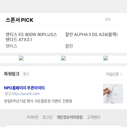
스폰서 PICK
1
/
3
엔티스 ES 800W 80PLUS스
잘만 ALPHA II DS A36(블랙)
탠다드 ATX3.1
엔티스
잘만
파워링크
가입신청
광고
NPO홈페이지 푸른아이티
http://prunit.com
광고
창립9주년기념 행사 사은품증정 이벤트 진행중
PC버전
로그인
개인정보처리방침
고객센터