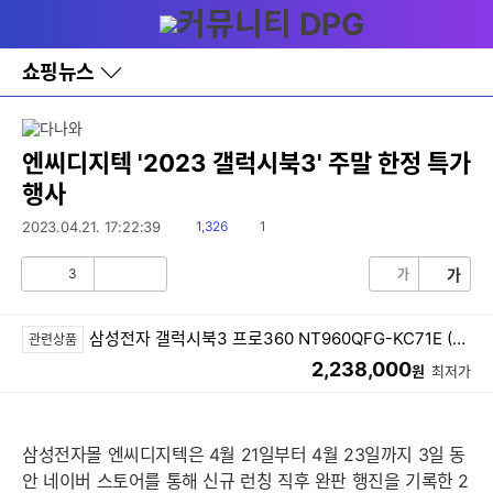
다
메뉴
나
와
홈
쇼핑뉴스
바
로
가
기
레
엔씨디지텍 '2023 갤럭시북3' 주말 한정 특가
이
행사
어
창
읽
댓
2023.04.21. 17:22:39
1,326
1
토
음
글
글
3
가
가
공
비
감
공
감
삼성전자 갤럭시북3 프로360 NT960QFG-KC71E (SSD 512GB)
관련상품
2,238,000
원
최저가
삼성전자몰 엔씨디지텍은 4월 21일부터 4월 23일까지 3일 동
안 네이버 스토어를 통해 신규 런칭 직후 완판 행진을 기록한 2