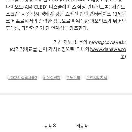
다이오드(AM-OLED) 디스플레이 △‘삼성 멀티컨트롤’, ‘세컨드
스크린’ 등 갤럭시 생태계 경험 △최신 인텔 랩터레이크 13세대
코어 프로세서의 강력한 성능으로 파워풀한 퍼포먼스와 뛰어난
휴대성, 다양한 기기 간 연계성을 강조한다.
기사 제보 및 문의
news@cowave.kr
(c)가격비교를 넘어 가치쇼핑으로, 다나와(
www.danawa.co
m
)
2023 갤럭시북3
삼성전자
노트북
엔씨디지텍
3
공감
비공감