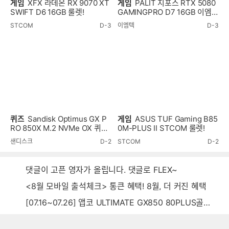
게임
XFX 라데온 RX 9070 XT
게임
PALIT 지포스 RTX 5080
SWIFT D6 16GB 룰렛!
GAMINGPRO D7 16GB 이엠텍
룰렛!
STCOM
D-3
이엠텍
D-3
퀴즈
Sandisk Optimus GX P
게임
ASUS TUF Gaming B85
RO 850X M.2 NVMe OX 퀴즈
0M-PLUS II STCOM 룰렛!
이벤트!
샌디스크
D-2
STCOM
D-2
댓글이 고픈 영자가 올립니다. 댓글로 FLEX~
<8월 모바일 출석체크> 통큰 혜택! 8월, 더 커진 혜택
[07.16~07.26] 앱코 ULTIMATE GX850 80PLUS골드 풀모듈러 ATX3.0 블랙