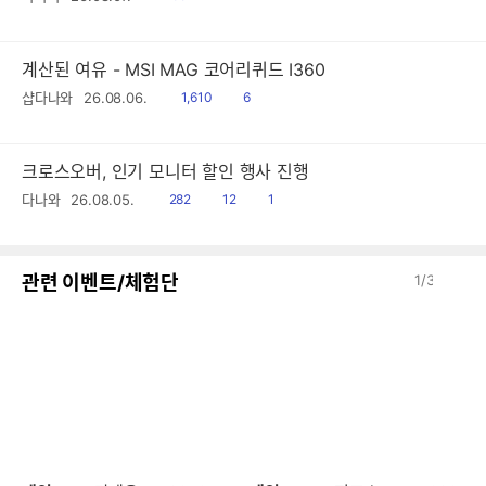
음
감
글
계산된 여유 - MSI MAG 코어리퀴드 I360
읽
공
샵다나와
26.08.06.
1,610
6
음
감
크로스오버, 인기 모니터 할인 행사 진행
읽
공
댓
다나와
26.08.05.
282
12
1
음
감
글
이
다
관련 이벤트/체험단
1
/
3
전
음