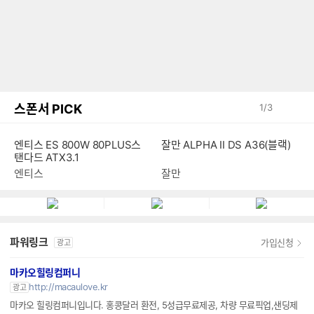
스폰서 PICK
1
/
3
엔티스 ES 800W 80PLUS스
잘만 ALPHA II DS A36(블랙)
탠다드 ATX3.1
엔티스
잘만
파워링크
가입신청
광고
마카오힐링컴퍼니
http://macaulove.kr
광고
마카오 힐링컴퍼니입니다. 홍콩달러 환전, 5성급무료제공, 차량 무료픽업,샌딩제