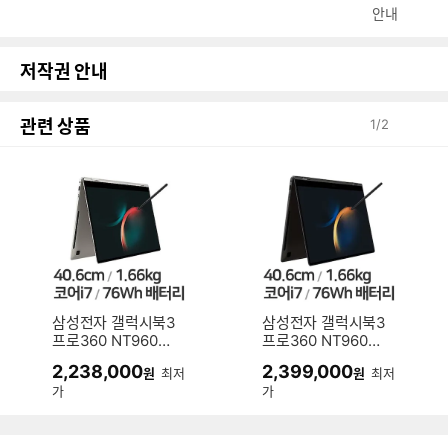
안내
저작권 안내
관련 상품
1
/
2
삼성전자 갤럭시북3
삼성전자 갤럭시북3
프로360 NT960Q
프로360 NT960Q
FG-KC71E (SSD 5
FG-KC71G (SSD 5
2,238,000
2,399,000
원
최저
원
최저
12GB)
12GB)
가
가