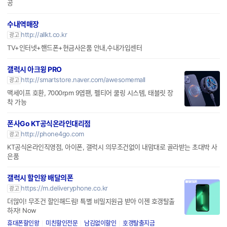
공
수내역매장
http://allkt.co.kr
광고
TV+인터넷+핸드폰+현금사은품 안내,수내가입센터
갤럭시 아크윙 PRO
http://smartstore.naver.com/awesomemall
광고
맥세이프 호환, 7000rpm 9엽팬, 펠티어 쿨링 시스템, 태블릿 장
착 가능
폰사Go KT공식온라인대리점
http://phone4go.com
광고
KT공식온라인직영점, 아이폰, 갤럭시 의무조건없이 내맘대로 골라받는 초대박 사
은품
갤럭시 할인왕 배달의폰
https://m.deliveryphone.co.kr
광고
더많이! 무조건 할인해드림! 특별 비밀지원금 받아 이젠 호갱탈출
하자! Now
휴대폰할인왕
미친할인전문
남김없이할인
호갱탈출지금