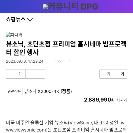
다
메뉴
나
와
홈
쇼핑뉴스
바
로
가
기
레
뷰소닉, 초단초점 프리미엄 홈시네마 빔프로젝
이
터 할인 행사
어
창
읽
댓
2023.09.13. 17:29:24
1,165
1
토
음
글
글
2
가
가
공
비
감
공
감
뷰소닉 X2000-4K (정품)
관련상품
2,889,990
원
최저가
미국 비주얼 솔루션 기업 뷰소닉(ViewSonic, 대표: 이성열,
w
ww.viewsonic.com
)은 초단초점 프리미엄 홈시네마 빔프로젝