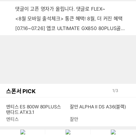
댓글이 고픈 영자가 올립니다. 댓글로 FLEX~
<8월 모바일 출석체크> 통큰 혜택! 8월, 더 커진 혜택
[07.16~07.26] 앱코 ULTIMATE GX850 80PLUS골드 풀모듈러 ATX3.0 블랙
스폰서 PICK
1
/
3
엔티스 ES 800W 80PLUS스
잘만 ALPHA II DS A36(블랙)
탠다드 ATX3.1
엔티스
잘만