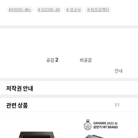
X1000-4K+
X2000-4K
뷰소닉
빔프로젝터
2
공감
비공감
안내
저작권 안내
관련 상품
1
/
1