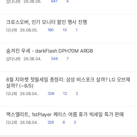
읽
공
샵다나와
26.08.06.
641
4
음
감
크로스오버, 인기 모니터 할인 행사 진행
읽
공
댓
다나와
26.08.05.
180
10
1
음
감
글
숨겨진 우세 - darkFlash DPH70M ARGB
읽
공
샵다나와
26.08.04.
546
7
음
감
8월 지마켓 첫월세일 총정리: 삼성 비스포크 살까? LG 오브제
살까? (~8/5)
읽
공
댓
다나와
26.08.04.
328
12
2
음
감
글
맥스엘리트, 1stPlayer 케이스 여름 휴가 빅세일 특가 판매
읽
공
댓
다나와
26.08.04.
226
6
3
음
감
글