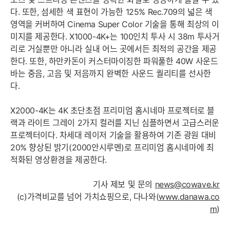
다. 또한, 섬세한 색 표현이 가능한 125% Rec.709의 넓은 색
영역을 커버하여 Cinema Super Color 기술을 통해 최상의 이
미지를 제공한다. X1000-4K+는 100인치 투사 시 38m 투사거
리로 거실뿐만 아니라 실내 어느 곳에서든 최적의 공간을 제공
한다. 또한, 하만카돈이 커스터마이징한 파워풀한 40W 사운드
바는 중음, 고음 및 저음까지 완벽한 사운드 퀄리티를 선사한
다.
X2000-4K는 4K 초단초점 프리미엄 홈시네마 프로젝터로 블
랙과 라이트 그레이 2가지 컬러를 지닌 심플하면서 고급스러운
프로젝터이다. 차세대 레이저 기술을 활용하여 기존 광원 대비
20% 향상된 밝기(2000안시루멘)로 프리미엄 홈시네마에 최
적화된 영상환경을 제공한다.
기사 제보 및 문의
news@cowave.kr
(c)가격비교를 넘어 가치쇼핑으로, 다나와(
www.danawa.co
m
)