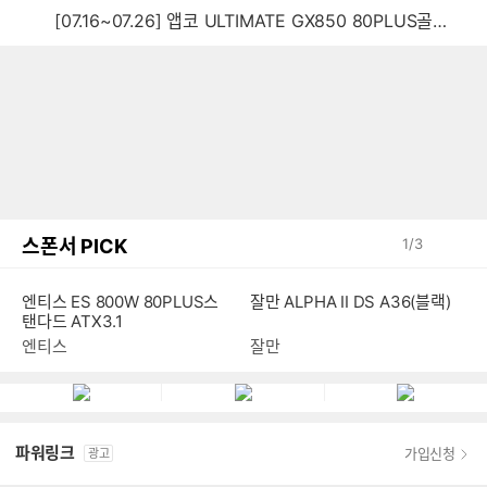
[07.16~07.26] 앱코 ULTIMATE GX850 80PLUS골드 풀모듈러 ATX3.0 블랙
스폰서 PICK
1
/
3
엔티스 ES 800W 80PLUS스
잘만 ALPHA II DS A36(블랙)
탠다드 ATX3.1
엔티스
잘만
파워링크
가입신청
광고