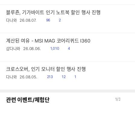
블루죤, 기가바이트 인기 노트북 할인 행사 진행
읽
공
다나와
26.08.07.
96
2
음
감
계산된 여유 - MSI MAG 코어리퀴드 I360
읽
공
샵다나와
26.08.06.
1,010
4
음
감
크로스오버, 인기 모니터 할인 행사 진행
읽
공
댓
다나와
26.08.05.
213
12
1
음
감
글
이
다
관련 이벤트/체험단
1
/
3
전
음