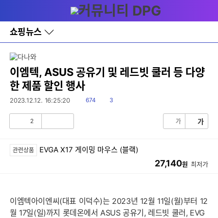
다
메뉴
나
와
홈
쇼핑뉴스
바
로
가
기
레
이엠텍, ASUS 공유기 및 레드빗 쿨러 등 다양
이
한 제품 할인 행사
어
창
읽
댓
2023.12.12. 16:25:20
674
3
토
음
글
글
2
가
가
공
비
감
공
감
EVGA X17 게이밍 마우스 (블랙)
관련상품
27,140
원
최저가
이엠텍아이엔씨(대표 이덕수)는 2023년 12월 11일(월)부터 12
월 17일(일)까지 롯데온에서 ASUS 공유기, 레드빗 쿨러, EVG