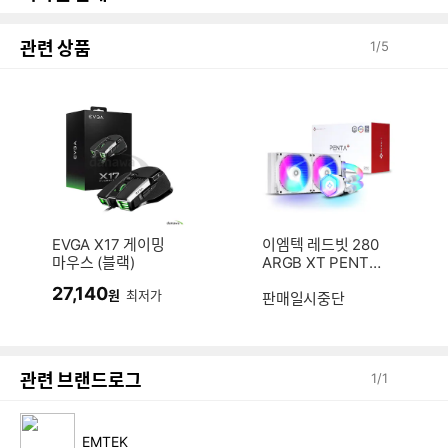
관련 상품
1
/
5
EVGA X17 게이밍
이엠텍 레드빗 280
마우스 (블랙)
ARGB XT PENTA
+
27,140
원
최저가
판매일시중단
관련 브랜드로그
1
/
1
EMTEK