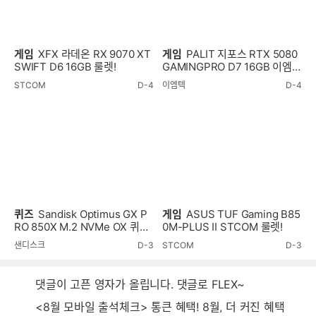
게임
XFX 라데온 RX 9070 XT
게임
PALIT 지포스 RTX 5080
SWIFT D6 16GB 룰렛!
GAMINGPRO D7 16GB 이엠텍
룰렛!
STCOM
D-4
이엠텍
D-4
퀴즈
Sandisk Optimus GX P
게임
ASUS TUF Gaming B85
RO 850X M.2 NVMe OX 퀴즈
0M-PLUS II STCOM 룰렛!
이벤트!
샌디스크
D-3
STCOM
D-3
댓글이 고픈 영자가 올립니다. 댓글로 FLEX~
<8월 모바일 출석체크> 통큰 혜택! 8월, 더 커진 혜택