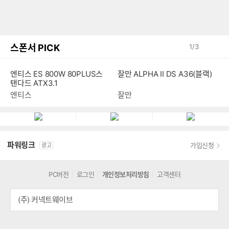
스폰서 PICK
1
/
3
엔티스 ES 800W 80PLUS스
잘만 ALPHA II DS A36(블랙)
탠다드 ATX3.1
엔티스
잘만
파워링크
가입신청
광고
PC버전
로그인
개인정보처리방침
고객센터
(주) 커넥트웨이브