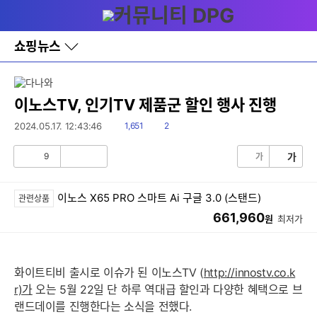
다
메뉴
나
와
홈
쇼핑뉴스
바
로
가
기
레
이노스TV, 인기TV 제품군 할인 행사 진행
이
어
읽
댓
2024.05.17. 12:43:46
1,651
2
창
음
글
토
9
가
가
글
공
비
감
공
감
이노스 X65 PRO 스마트 Ai 구글 3.0 (스탠드)
관련상품
661,960
원
최저가
화이트티비 출시로 이슈가 된 이노스TV (
http://innostv.co.k
r)가
오는 5월 22일 단 하루 역대급 할인과 다양한 혜택으로 브
랜드데이를 진행한다는 소식을 전했다.