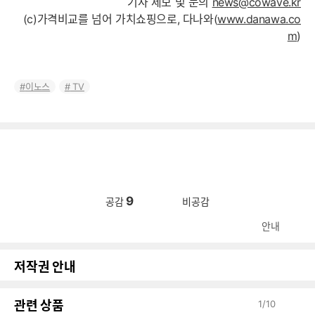
기사 제보 및 문의
news@cowave.kr
(c)가격비교를 넘어 가치쇼핑으로, 다나와(
www.danawa.co
m
)
이노스
TV
9
공감
비공감
안내
저작권 안내
관련 상품
1
/
10