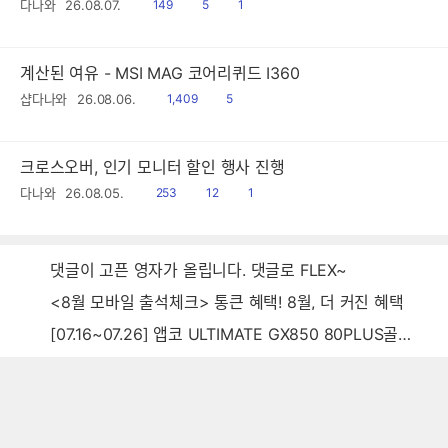
읽
공
댓
다나와
26.08.07.
149
5
1
음
감
글
계산된 여유 - MSI MAG 코어리퀴드 I360
읽
공
샵다나와
26.08.06.
1,409
5
음
감
크로스오버, 인기 모니터 할인 행사 진행
읽
공
댓
다나와
26.08.05.
253
12
1
음
감
글
댓글이 고픈 영자가 올립니다. 댓글로 FLEX~
<8월 모바일 출석체크> 통큰 혜택! 8월, 더 커진 혜택
[07.16~07.26] 앱코 ULTIMATE GX850 80PLUS골드 풀모듈러 ATX3.0 블랙