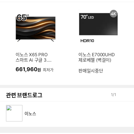
이노스 X65 PRO
이노스 E7000UHD
스마트 Ai 구글 3.0
제로베젤 (벽걸이)
(스탠드)
661,960
원
최저가
판매일시중단
관련 브랜드로그
1
/
1
이노스