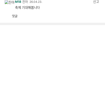
신고
M18
진아
26.04.23.
축제 기대해봅니다
댓글
공
비
감
공
감