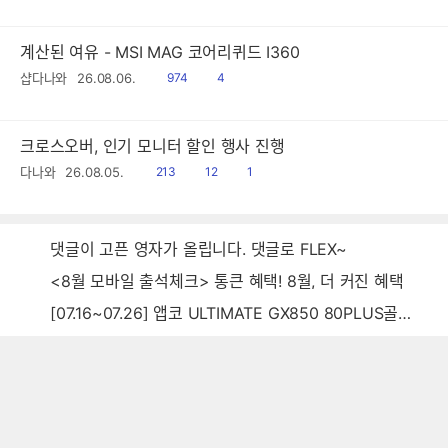
음
감
계산된 여유 - MSI MAG 코어리퀴드 I360
읽
공
샵다나와
26.08.06.
974
4
음
감
크로스오버, 인기 모니터 할인 행사 진행
읽
공
댓
다나와
26.08.05.
213
12
1
음
감
글
댓글이 고픈 영자가 올립니다. 댓글로 FLEX~
<8월 모바일 출석체크> 통큰 혜택! 8월, 더 커진 혜택
[07.16~07.26] 앱코 ULTIMATE GX850 80PLUS골드 풀모듈러 ATX3.0 블랙