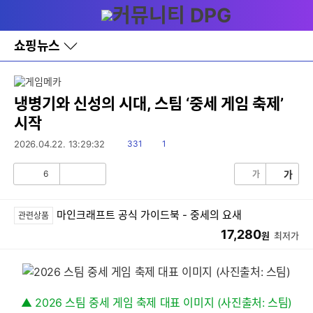
다
메뉴
나
와
홈
쇼핑뉴스
바
로
가
기
레
냉병기와 신성의 시대, 스팀 ‘중세 게임 축제’
이
시작
어
창
읽
댓
2026.04.22. 13:29:32
331
1
토
음
글
글
6
가
가
공
비
감
공
감
마인크래프트 공식 가이드북 - 중세의 요새
관련상품
17,280
원
최저가
▲ 2026 스팀 중세 게임 축제 대표 이미지 (사진출처: 스팀)