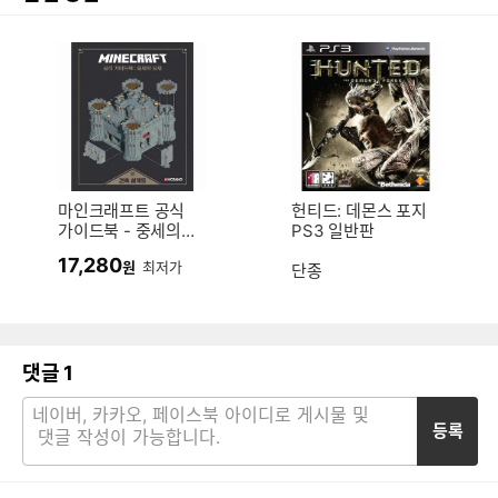
마인크래프트 공식
헌티드: 데몬스 포지
가이드북 - 중세의
PS3 일반판
요새
17,280
원
최저가
단종
댓글
1
등록