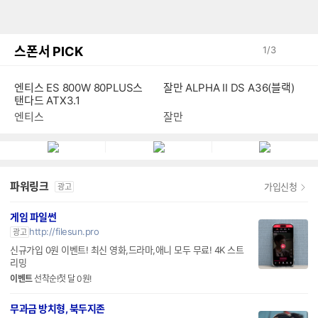
스폰서 PICK
1
/
3
엔티스 ES 800W 80PLUS스
잘만 ALPHA II DS A36(블랙)
탠다드 ATX3.1
엔티스
잘만
파워링크
가입신청
광고
게임 파일썬
http://filesun.pro
광고
신규가입 0원 이벤트! 최신 영화,드라마,애니 모두 무료! 4K 스트
리밍
이벤트
선착순!첫 달 0원!
무과금 방치형, 북두지존