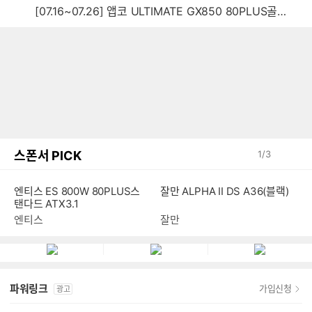
[07.16~07.26] 앱코 ULTIMATE GX850 80PLUS골드 풀모듈러 ATX3.0 블랙
스폰서 PICK
1
/
3
엔티스 ES 800W 80PLUS스
잘만 ALPHA II DS A36(블랙)
탠다드 ATX3.1
엔티스
잘만
파워링크
가입신청
광고