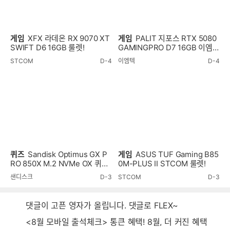
게임
XFX 라데온 RX 9070 XT
게임
PALIT 지포스 RTX 5080
SWIFT D6 16GB 룰렛!
GAMINGPRO D7 16GB 이엠텍
룰렛!
STCOM
D-4
이엠텍
D-4
퀴즈
Sandisk Optimus GX P
게임
ASUS TUF Gaming B85
RO 850X M.2 NVMe OX 퀴즈
0M-PLUS II STCOM 룰렛!
이벤트!
샌디스크
D-3
STCOM
D-3
댓글이 고픈 영자가 올립니다. 댓글로 FLEX~
<8월 모바일 출석체크> 통큰 혜택! 8월, 더 커진 혜택