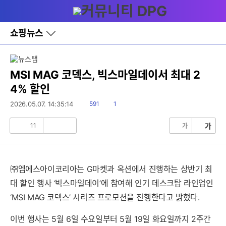
다
메뉴
나
와
홈
쇼핑뉴스
바
로
가
기
레
MSI MAG 코덱스, 빅스마일데이서 최대 2
이
4% 할인
어
창
읽
댓
2026.05.07. 14:35:14
591
1
토
음
글
글
11
가
가
공
비
감
공
감
㈜엠에스아이코리아는 G마켓과 옥션에서 진행하는 상반기 최
대 할인 행사 ‘빅스마일데이’에 참여해 인기 데스크탑 라인업인
‘MSI MAG 코덱스’ 시리즈 프로모션을 진행한다고 밝혔다.
이번 행사는 5월 6일 수요일부터 5월 19일 화요일까지 2주간