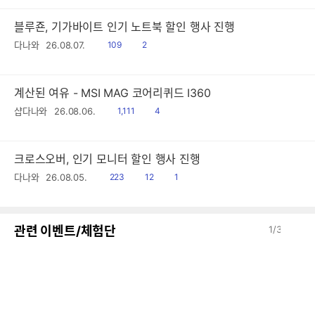
블루죤, 기가바이트 인기 노트북 할인 행사 진행
읽
공
다나와
26.08.07.
109
2
음
감
계산된 여유 - MSI MAG 코어리퀴드 I360
읽
공
샵다나와
26.08.06.
1,111
4
음
감
크로스오버, 인기 모니터 할인 행사 진행
읽
공
댓
다나와
26.08.05.
223
12
1
음
감
글
이
다
관련 이벤트/체험단
1
/
3
전
음