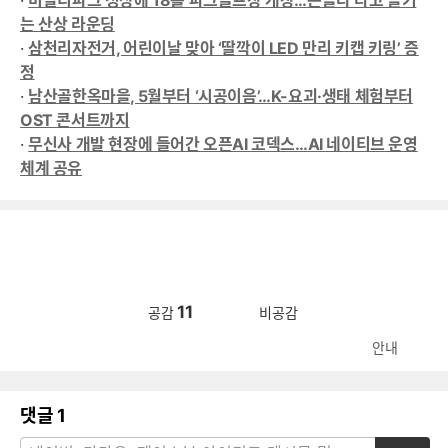
·
비발디파크 정상에 18홀 파크골프장 개장…곤돌라 타고 즐기
는 산상 라운딩
·
삼천리자전거, 어린이날 맞아 ‘딸깍이 LED 만리 키캡 키링’ 증
정
·
남산골한옥마을, 5월부터 ‘시공이음’…K-요괴·생태 체험부터
OST 콘서트까지
·
무신사 개발 현장에 들어간 오픈AI 코덱스…AI 네이티브 운영
체계 공유
11
공감
비공감
안내
댓글
1