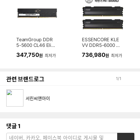
TeamGroup DDR
ESSENCORE KLE
5-5600 CL46 Elit
VV DDR5-6000 C
e 서린 (16GB)
L30 FIT V 패키지
347,750
736,980
원
최저가
원
최저가
서린 (32GB(16Gx
2))
관련 브랜드로그
1
/
1
서린씨앤아이
댓글
1