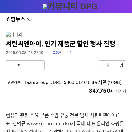
다
메뉴
나
와
홈
쇼핑뉴스
바
로
가
기
레
서린씨앤아이, 인기 제품군 할인 행사 진행
이
어
읽
댓
2026.05.08. 18:27:10
2,667
1
창
음
글
토
15
가
가
글
공
비
감
공
감
TeamGroup DDR5-5600 CL46 Elite 서린 (16GB)
관련상품
347,750
원
최저가
컴퓨터 관련 주요 부품 수입 유통 전문 업체 서린씨앤아이(대
표: 전덕규
www.seorincni.co.kr
)가 국내 대표 온라인 쇼핑몰
지마켓과 옥션이 공동 주관하는 대규모 쇼핑 행사 빅스마일데