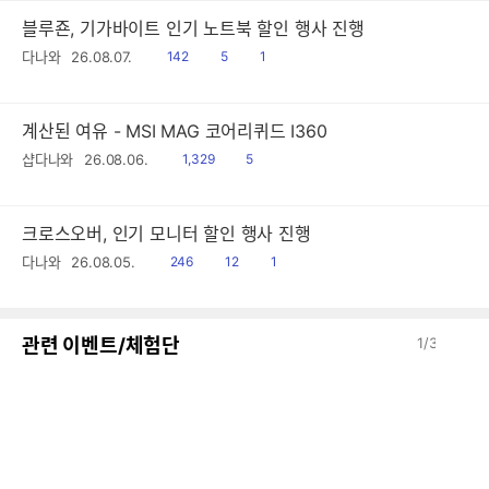
블루죤, 기가바이트 인기 노트북 할인 행사 진행
읽
공
댓
다나와
26.08.07.
142
5
1
음
감
글
계산된 여유 - MSI MAG 코어리퀴드 I360
읽
공
샵다나와
26.08.06.
1,329
5
음
감
크로스오버, 인기 모니터 할인 행사 진행
읽
공
댓
다나와
26.08.05.
246
12
1
음
감
글
이
다
관련 이벤트/체험단
1
/
3
전
음