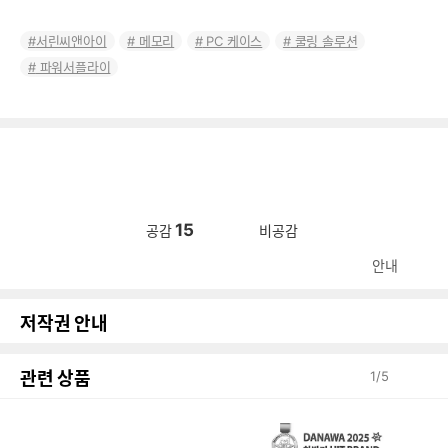
서린씨앤아이
메모리
PC 케이스
쿨링 솔루션
파워서플라이
15
공감
비공감
안내
저작권 안내
관련 상품
1
/
5