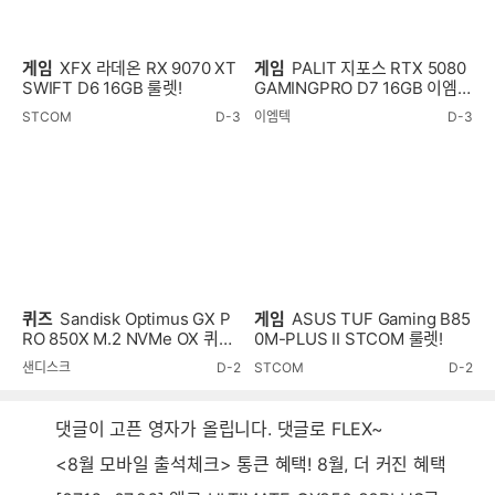
게임
XFX 라데온 RX 9070 XT
게임
PALIT 지포스 RTX 5080
SWIFT D6 16GB 룰렛!
GAMINGPRO D7 16GB 이엠텍
룰렛!
STCOM
D-3
이엠텍
D-3
퀴즈
Sandisk Optimus GX P
게임
ASUS TUF Gaming B85
RO 850X M.2 NVMe OX 퀴즈
0M-PLUS II STCOM 룰렛!
이벤트!
샌디스크
D-2
STCOM
D-2
댓글이 고픈 영자가 올립니다. 댓글로 FLEX~
<8월 모바일 출석체크> 통큰 혜택! 8월, 더 커진 혜택