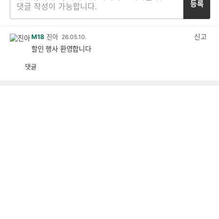
등록
신고
M18
진아
26.05.10.
할인 행사 환영합니다
댓글
공
비
감
공
감