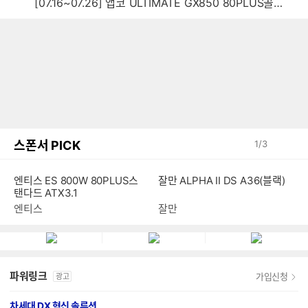
[07.16~07.26] 앱코 ULTIMATE GX850 80PLUS골드 풀모듈러 ATX3.0 블랙
스폰서 PICK
1
/
3
엔티스 ES 800W 80PLUS스
잘만 ALPHA II DS A36(블랙)
탠다드 ATX3.1
엔티스
잘만
파워링크
가입신청
광고
차세대 DX 혁신 솔루션