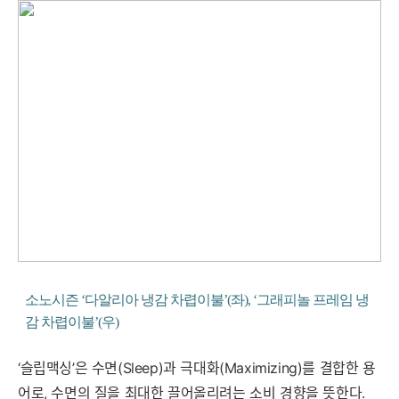
소노시즌 ‘다알리아 냉감 차렵이불’(좌), ‘그래피놀 프레임 냉
감 차렵이불’(우)
‘슬립맥싱’은 수면(Sleep)과 극대화(Maximizing)를 결합한 용
어로, 수면의 질을 최대한 끌어올리려는 소비 경향을 뜻한다.