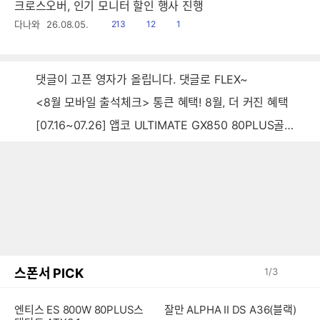
크로스오버, 인기 모니터 할인 행사 진행
읽
공
댓
다나와
26.08.05.
213
12
1
음
감
글
댓글이 고픈 영자가 올립니다. 댓글로 FLEX~
<8월 모바일 출석체크> 통큰 혜택! 8월, 더 커진 혜택
[07.16~07.26] 앱코 ULTIMATE GX850 80PLUS골드 풀모듈러 ATX3.0 블랙
스폰서 PICK
1
/
3
엔티스 ES 800W 80PLUS스
잘만 ALPHA II DS A36(블랙)