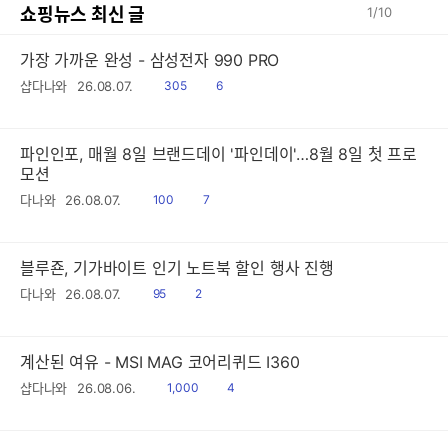
쇼핑뉴스 최신 글
1
/
10
가장 가까운 완성 - 삼성전자 990 PRO
읽
공
샵다나와
26.08.07.
305
6
음
감
파인인포, 매월 8일 브랜드데이 '파인데이'…8월 8일 첫 프로
모션
읽
공
다나와
26.08.07.
100
7
음
감
블루죤, 기가바이트 인기 노트북 할인 행사 진행
읽
공
다나와
26.08.07.
95
2
음
감
계산된 여유 - MSI MAG 코어리퀴드 I360
읽
공
샵다나와
26.08.06.
1,000
4
음
감