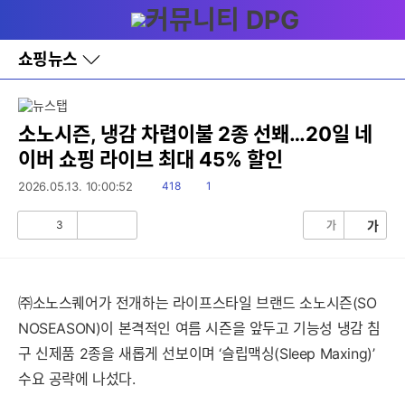
다
메뉴
나
와
홈
쇼핑뉴스
바
로
가
기
레
소노시즌, 냉감 차렵이불 2종 선봬…20일 네
이
이버 쇼핑 라이브 최대 45% 할인
어
창
읽
댓
2026.05.13. 10:00:52
418
1
토
음
글
글
3
가
가
공
비
감
공
감
㈜소노스퀘어가 전개하는 라이프스타일 브랜드 소노시즌(SO
NOSEASON)이 본격적인 여름 시즌을 앞두고 기능성 냉감 침
구 신제품 2종을 새롭게 선보이며 ‘슬립맥싱(Sleep Maxing)’
수요 공략에 나섰다.