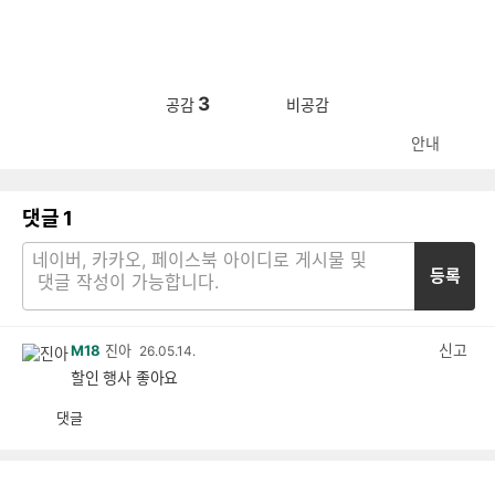
3
공감
비공감
안내
댓글
1
등록
신고
M18
진아
26.05.14.
할인 행사 좋아요
댓글
공
비
감
공
감