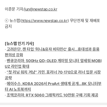
이준문 기자/
jun@newstap.co.kr
ⓒ 뉴스탭(
https://www.newstap.co.kr
) 무단전재 및 재배포
금지
[뉴스탭 인기 기사]
·
고려은단, 캔 타입 ‘허니&유자 비타민C’ 출시…휴대성과 음용
편의성 강화
·
벤큐코리아, 500Hz QD-OLED 게이밍 모니터 앞세워 MOBI
UZ 라인업 확대
·
“첫 러닝 워치 겨냥” 가민, 포러너 70·170으로 러너 입문 시장
공략
·
에이수스, KOBA 2026서 ProArt 생태계 공개…8K 모니터부
터 AI 노트북까지
·
조텍코리아, RTX 5060 그래픽카드 10만원 구매 기회 제공