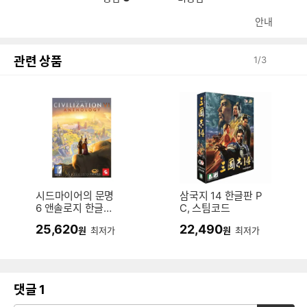
안내
관련 상품
1
/
3
시드마이어의 문명
삼국지 14 한글판 P
6 앤솔로지 한글판
C, 스팀코드
PC, 스팀코드
25,620
22,490
원
최저가
원
최저가
댓글
1