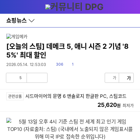
다
메뉴
나
와
홈
쇼핑뉴스
바
로
가
기
레
[오늘의 스팀] 데메크 5, 애니 시즌 2 기념 '8
이
5%' 최대 할인
어
창
읽
댓
2026.05.14. 12:53:03
306
1
토
음
글
글
5
가
가
공
비
감
공
감
시드마이어의 문명 6 앤솔로지 한글판 PC, 스팀코드
관련상품
25,620
원
최저가