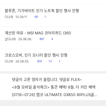
블루죤, 기가바이트 인기 노트북 할인 행사 진행
읽
공
다나와
15:26:11
68
1
음
감
계산된 여유 - MSI MAG 코어리퀴드 I360
읽
공
샵다나와
26.08.06.
867
4
음
감
크로스오버, 인기 모니터 할인 행사 진행
읽
공
댓
다나와
26.08.05.
209
12
1
음
감
글
댓글이 고픈 영자가 올립니다. 댓글로 FLEX~
<8월 모바일 출석체크> 통큰 혜택! 8월, 더 커진 혜택
[07.16~07.26] 앱코 ULTIMATE GX850 80PLUS골드 풀모듈러 ATX3.0 블랙