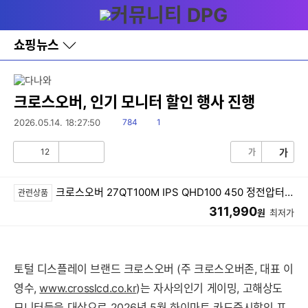
다
메뉴
나
와
홈
쇼핑뉴스
바
로
가
기
레
크로스오버, 인기 모니터 할인 행사 진행
이
어
읽
댓
2026.05.14. 18:27:50
784
1
창
음
글
토
12
가
가
글
공
비
감
공
감
크로스오버 27QT100M IPS QHD100 450 정전압터치 프리덤스탠드 애플망고 무결점
관련상품
311,990
원
최저가
토털 디스플레이 브랜드 크로스오버 (주 크로스오버존, 대표 이
영수,
www.crosslcd.co.kr
)는 자사의인기 게이밍, 고해상도
모니터들을 대상으로 2026년 5월 하이마트 카드즉시할인 프