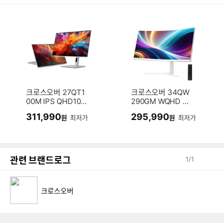
크로스오버 27QT1
크로스오버 34QW
00M IPS QHD100
290GM WQHD 게
450 정전압터치 프
이밍 멀티스탠드 화
311,990
295,990
원
최저가
원
최저가
리덤스탠드 애플망
이트 무결점
고 무결점
관련 브랜드로그
1
/
1
크로스오버