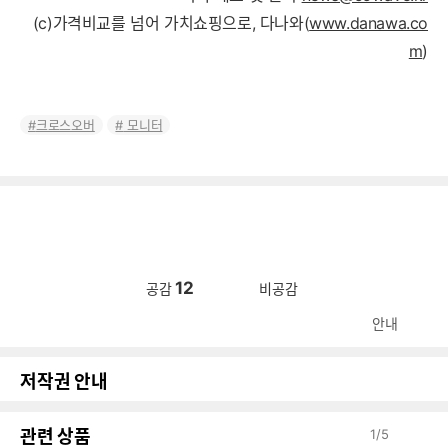
(c)가격비교를 넘어 가치쇼핑으로, 다나와(
www.danawa.co
m
)
크로스오버
모니터
12
공감
비공감
안내
저작권 안내
관련 상품
1
/
5