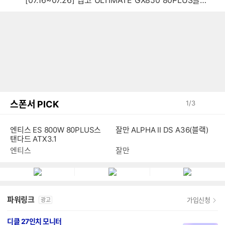
스폰서 PICK
1
/
3
엔티스 ES 800W 80PLUS스
잘만 ALPHA II DS A36(블랙)
탠다드 ATX3.1
엔티스
잘만
파워링크
가입신청
광고
디클 27인치 모니터