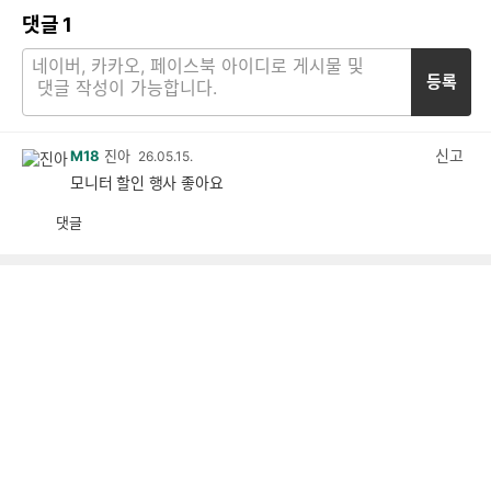
댓글
1
등록
신고
M18
진아
26.05.15.
모니터 할인 행사 좋아요
댓글
공
비
감
공
감