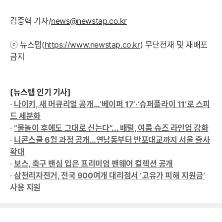
김종혁 기자/
news@newstap.co.kr
ⓒ 뉴스탭(
https://www.newstap.co.kr
) 무단전재 및 재배포
금지
[뉴스탭 인기 기사]
·
나이키, 새 머큐리얼 공개…‘베이퍼 17’·‘슈퍼플라이 11’로 스피
드 세분화
·
“물놀이 후에도 그대로 신는다”... 배럴, 여름 슈즈 라인업 강화
·
니콘스쿨 6월 과정 공개…연남동부터 반포대교까지 서울 출사
확대
·
보스, 축구 팬심 입은 프리미엄 팬웨어 컬렉션 공개
·
삼천리자전거, 전국 900여개 대리점서 ‘고유가 피해 지원금’
사용 지원