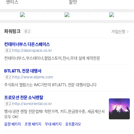
엔티스
잘만
파워링크
가입신청
광고
컨테이너부스 다온스페이스
http://daonspace.co.kr
광고
컨테이너부스,부스테이너,팝업스토어,전시,무대 설계 제작전문
BTL&TTL 전문 대행사
http://www.elpims.com
광고
주식회사 엘핌스는 IMC기반의 BTL&TTL 전문 대행사입니다
프로모션 전문 소닉렌탈
http://sonicrental.co.kr
광고
행사/공연 렌탈 전문업체! 착한가격, 카드,현금영수증, 세금계산서
모두 OK!
음향 패키지
조명 패키지
무대 패키지
포트폴리오