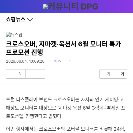
다
메뉴
나
와
홈
쇼핑뉴스
바
로
가
기
레
크로스오버, 지마켓·옥션서 6월 모니터 특가
이
프로모션 진행
어
창
읽
댓
2026.06.04. 10:09:20
305
1
토
음
글
글
3
가
가
공
비
감
공
감
토털 디스플레이 브랜드 크로스오버는 자사의 인기 게이밍·고
해상도 모니터를 대상으로 ‘지마켓 옥션 6월 G락페+빡세일 프
로모션’을 진행한다고 밝혔다.
이번 행사에서는 크로스오버의 포터블 모니터를 비롯해 24형,