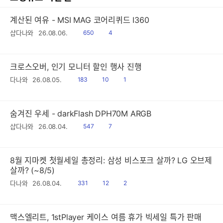
계산된 여유 - MSI MAG 코어리퀴드 I360
읽
공
샵다나와
26.08.06.
650
4
음
감
크로스오버, 인기 모니터 할인 행사 진행
읽
공
댓
다나와
26.08.05.
183
10
1
음
감
글
숨겨진 우세 - darkFlash DPH70M ARGB
읽
공
샵다나와
26.08.04.
547
7
음
감
8월 지마켓 첫월세일 총정리: 삼성 비스포크 살까? LG 오브제
살까? (~8/5)
읽
공
댓
다나와
26.08.04.
331
12
2
음
감
글
맥스엘리트, 1stPlayer 케이스 여름 휴가 빅세일 특가 판매