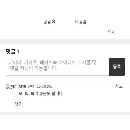
3
공감
비공감
안내
댓글
1
등록
신고
M18
진아
26.06.05.
모니터 특가 좋은듯 합니다
댓글
공
비
감
공
감