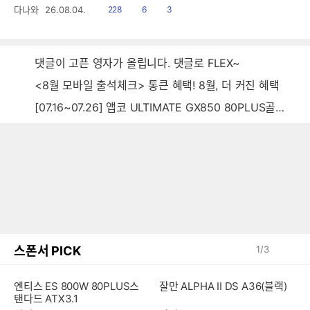
읽
공
댓
다나와
26.08.04.
228
6
3
음
감
글
댓글이 고픈 영자가 올립니다. 댓글로 FLEX~
<8월 모바일 출석체크> 통큰 혜택! 8월, 더 커진 혜택
[07.16~07.26] 앱코 ULTIMATE GX850 80PLUS골드 풀모듈러 ATX3.0 블랙
스폰서 PICK
1
/
3
엔티스 ES 800W 80PLUS스
잘만 ALPHA II DS A36(블랙)
탠다드 ATX3.1