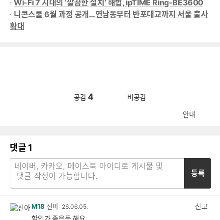
·
Wi-Fi 7 시대의 ‘깔끔한 설치’ 해법, ipTIME Ring-BE3600
·
니콘스쿨 6월 과정 공개…연남동부터 반포대교까지 서울 출사
확대
4
공감
비공감
안내
댓글
1
등록
신고
M18
진아
26.06.05.
할인가 좋은듯 해요