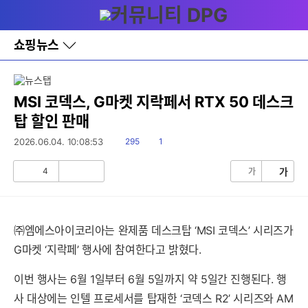
다
메뉴
나
와
홈
쇼핑뉴스
바
로
가
기
레
MSI 코덱스, G마켓 지락페서 RTX 50 데스크
이
탑 할인 판매
어
창
읽
댓
2026.06.04. 10:08:53
295
1
토
음
글
글
4
가
가
공
비
감
공
감
㈜엠에스아이코리아는 완제품 데스크탑 ‘MSI 코덱스’ 시리즈가
G마켓 ‘지락페’ 행사에 참여한다고 밝혔다.
이번 행사는 6월 1일부터 6월 5일까지 약 5일간 진행된다. 행
사 대상에는 인텔 프로세서를 탑재한 ‘코덱스 R2’ 시리즈와 AM