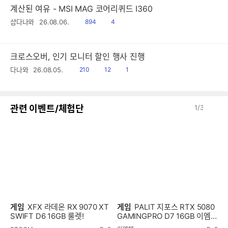
계산된 여유 - MSI MAG 코어리퀴드 I360
읽
공
샵다나와
26.08.06.
894
4
음
감
크로스오버, 인기 모니터 할인 행사 진행
읽
공
댓
다나와
26.08.05.
210
12
1
음
감
글
이
다
관련 이벤트/체험단
1
/
3
전
음
게임
XFX 라데온 RX 9070 XT
게임
PALIT 지포스 RTX 5080
SWIFT D6 16GB 룰렛!
GAMINGPRO D7 16GB 이엠텍
룰렛!