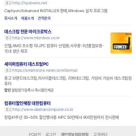
http://hyubwoo.net
광고
Caphyon/Advanced INSTALLER 판매,Windows 설치 프로그램
회사소개
제품소개
견적문의
데스크탑 전문 마이크로박스
http://www.microbox.co.kr
광고
인텔,AMD 초소형 미니PC 컴퓨터-산업용,사무용-3년품질보증-
국내 생산 제조
세이퍼컴퓨터 데스트탑PC
https://smartstore.naver.com/bornpc
광고
중고 브랜드데스크탑,리사이클데스크탑, 리퍼데스크탑, 가성비 가심비 데스크탑컴
퓨터
할인
알림받기등록시 즉시할인제공
컴퓨터할인매장 대한컴퓨터
http://www.daehancomputer.co.kr
광고
창립41주년 30~50% 할인행사중 AIPC 50만에서 900만원까지 전시판매
PC버전
로그인
개인정보처리방침
고객센터