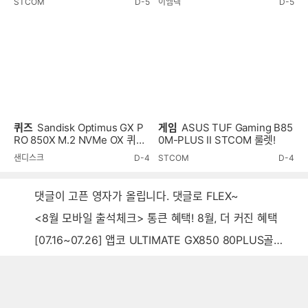
STCOM
D-5
이엠텍
D-5
퀴즈
Sandisk Optimus GX P
게임
ASUS TUF Gaming B85
RO 850X M.2 NVMe OX 퀴즈
0M-PLUS II STCOM 룰렛!
이벤트!
샌디스크
D-4
STCOM
D-4
댓글이 고픈 영자가 올립니다. 댓글로 FLEX~
<8월 모바일 출석체크> 통큰 혜택! 8월, 더 커진 혜택
[07.16~07.26] 앱코 ULTIMATE GX850 80PLUS골드 풀모듈러 ATX3.0 블랙