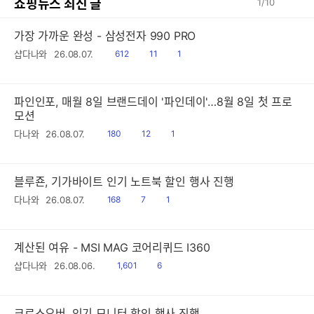
쇼핑뉴스 최신 글
1
/
10
가장 가까운 완성 - 삼성전자 990 PRO
읽
공
댓
샵다나와
26.08.07.
612
11
1
음
감
글
파인인포, 매월 8일 브랜드데이 '파인데이'…8월 8일 첫 프로
모션
읽
공
댓
다나와
26.08.07.
180
12
1
음
감
글
블루죤, 기가바이트 인기 노트북 할인 행사 진행
읽
공
댓
다나와
26.08.07.
168
7
1
음
감
글
계산된 여유 - MSI MAG 코어리퀴드 I360
읽
공
샵다나와
26.08.06.
1,601
6
음
감
크로스오버, 인기 모니터 할인 행사 진행