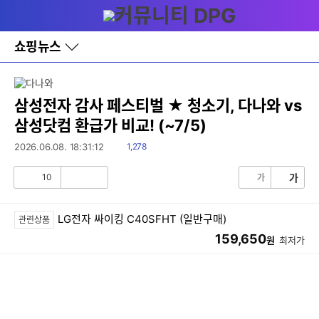
다
메뉴
나
와
홈
쇼핑뉴스
바
로
가
기
레
삼성전자 감사 페스티벌 ★ 청소기, 다나와 vs
이
삼성닷컴 환급가 비교! (~7/5)
어
창
읽
2026.06.08. 18:31:12
1,278
토
음
글
10
가
가
공
비
감
공
감
LG전자 싸이킹 C40SFHT (일반구매)
관련상품
159,650
원
최저가