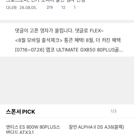
읽
공
댓
다나와
26.08.05.
279
12
1
음
감
글
댓글이 고픈 영자가 올립니다. 댓글로 FLEX~
<8월 모바일 출석체크> 통큰 혜택! 8월, 더 커진 혜택
[07.16~07.26] 앱코 ULTIMATE GX850 80PLUS골드 풀모듈러 ATX3.0 블랙
스폰서 PICK
1
/
3
엔티스 ES 800W 80PLUS스
잘만 ALPHA II DS A36(블랙)
탠다드 ATX3.1