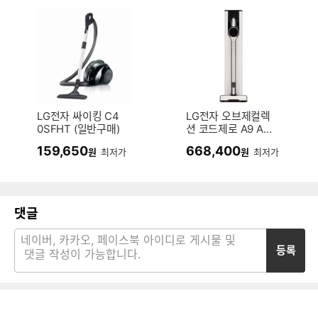
LG전자 싸이킹 C4
LG전자 오브제컬렉
0SFHT (일반구매)
션 코드제로 A9 AX
920BWE (일반구
159,650
668,400
원
최저가
원
최저가
매)
댓글
등록