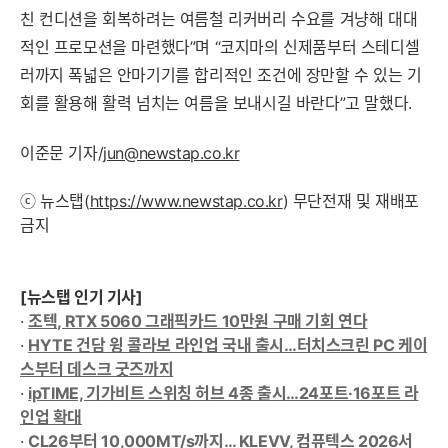
친 컨디션을 회복하려는 여름철 리커버리 수요를 겨냥해 대대
적인 프로모션을 마련했다”며 “코지마의 신제품부터 스테디셀
러까지 폭넓은 안마기기를 합리적인 조건에 장만할 수 있는 기
회를 활용해 활력 넘치는 여름을 보내시길 바란다”고 말했다.
이준문 기자/
jun@newstap.co.kr
ⓒ 뉴스탭(
https://www.newstap.co.kr
) 무단전재 및 재배포
금지
[뉴스탭 인기 기사]
·
조텍, RTX 5060 그래픽카드 10만원 구매 기회 연다
·
HYTE 건담 윙 콜라보 라인업 국내 출시…터치스크린 PC 케이
스부터 데스크 굿즈까지
·
ipTIME, 기가비트 스위칭 허브 4종 출시…24포트·16포트 라
인업 확대
·
CL26부터 10,000MT/s까지… KLEVV, 컴퓨텍스 2026서