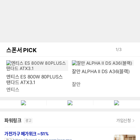
스폰서 PICK
1
/
3
엔티스 ES 800W 80PLUS스
잘만 ALPHA II DS A36(블랙)
탠다드 ATX3.1
엔티스
잘만
파워링크
가입신청
광고
가전가구 메가위크 ~51%
https://brand.naver.com/cozyma
광고
단 7일간, 코지마 인기템 ~51% 특가! 다시 돌아오지 않을 메가급