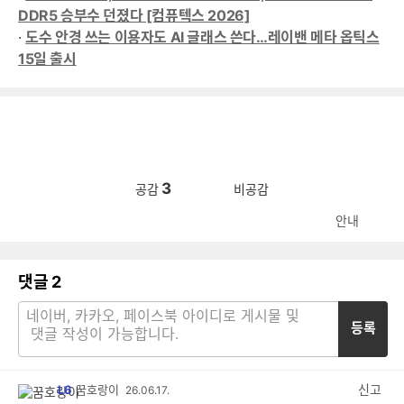
DDR5 승부수 던졌다 [컴퓨텍스 2026]
·
도수 안경 쓰는 이용자도 AI 글래스 쓴다…레이밴 메타 옵틱스
15일 출시
3
공감
비공감
안내
댓글
2
등록
신고
L6
꿈호랑이
26.06.17.