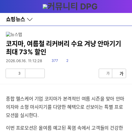
다
메뉴
나
와
홈
쇼핑뉴스
바
로
가
기
레
코지마, 여름철 리커버리 수요 겨냥 안마기기
이
최대 73% 할인
어
창
읽
댓
2026.06.16. 11:12:28
377
2
토
음
글
글
3
가
가
공
비
감
공
감
종합 헬스케어 기업 코지마가 본격적인 여름 시즌을 맞아 안마
의자와 소형 마사지기를 다양한 혜택으로 선보이는 특별 프로
모션을 실시한다.
이번 프로모션은 올여름 예고된 폭염 속에서 고객들의 건강한