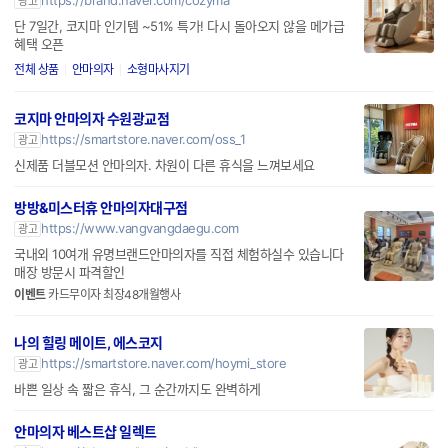
혜택 오픈
전체 상품
안마의자
소형마사지기
코지마 안마의자 수원광교점
https://smartstore.naver.com/oss_1
광고
신제품 더블모션 안마의자. 차원이 다른 휴식을 느껴보세요
방방&미스터휴 안마의자대구점
https://www.vangvangdaegu.com
광고
국내외 10여개 유명브랜드안마의자를 직접 체험하실수 있습니다
매장 방문시 파격할인
이벤트
카드무이자 최장48개월행사
나의 힐링 메이트, 에스코지
https://smartstore.naver.com/hoymi_store
광고
바쁜 일상 속 짧은 휴식, 그 순간까지도 완벽하게
안마의자 베스트샵 일렉트
https://ebestmall.net/mobile
광고
국내외 다양한 브랜드 제품을 한곳에서 직접 비교 체험 가능 다문