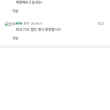
체험해보고싶네요~
댓글
공
비
감
공
감
신고
M18
진아
26.06.17.
최대 73% 할인 행사 환영합니다
댓글
공
비
감
공
감