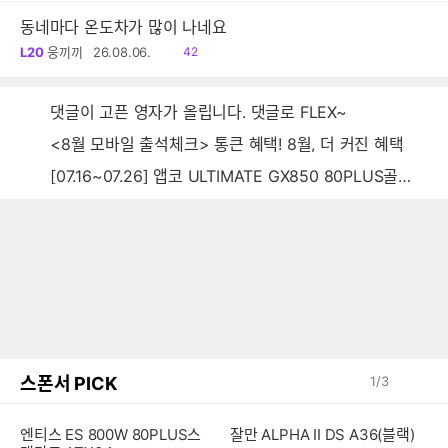
동네마다 온도차가 많이 나네요
읽
L20
웅끼끼
26.08.06.
42
음
댓글이 고픈 영자가 올립니다. 댓글로 FLEX~
<8월 모바일 출석체크> 통큰 혜택! 8월, 더 커진 혜택
[07.16~07.26] 앱코 ULTIMATE GX850 80PLUS골드 풀모듈러 ATX3.0 블랙
스폰서 PICK
1
/
3
엔티스 ES 800W 80PLUS스
잘만 ALPHA II DS A36(블랙)