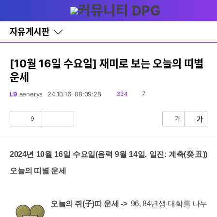
다
글쓰기
메뉴
나
와
홈
자유게시판
바
로
가
기
[10월 16일 수요일] 재미로 보는 오늘의 띠별
레
운세
이
어
창
읽
댓
L9
aenerys
24.10.16. 08:09:28
334
7
토
음
글
글
9
가
가
공
비
감
공
감
2024년 10월 16일 수요일(음력 9월 14일, 일진: 계축(癸丑))
오늘의 띠별 운세
오늘의 쥐(子)띠 운세 ->
96, 84년생 대화를 나누