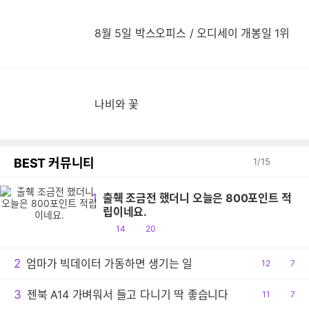
8월 5일 박스오피스 / 오디세이 개봉일 1위
나비와 꽃
BEST 커뮤니티
1
/
15
1
출췍 조금전 했더니 오늘은 800포인트 적
립이네요.
공
댓
14
20
감
글
2
엄마가 빅데이터 가동하면 생기는 일
공
12
댓
7
감
글
3
젠북 A14 가벼워서 들고 다니기 딱 좋습니다
공
11
댓
7
감
글