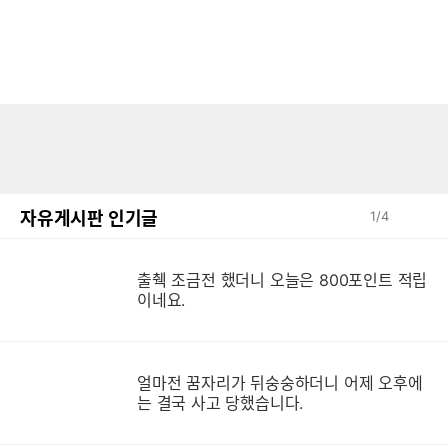
자유게시판 인기글
1
/
4
출췍 조금전 했더니 오늘은 800포인트 적립
이네요.
얼마전 꿈자리가 뒤숭숭하더니 어제 오후에
는 결국 사고 당했습니다.