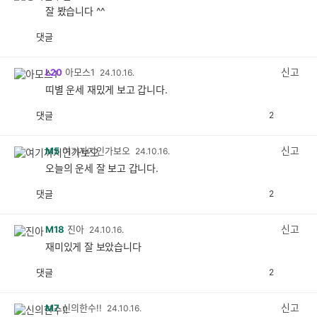
잘 봤습니다 ^^
댓글
공
비
감
공
감
신고
L20
아모스1
24.10.16.
띠별 운세 재밌게 보고 갑니다.
댓글
2
공
비
감
공
감
신고
M5
여기까지인가보오
24.10.16.
오늘의 운세 잘 보고 갑니다.
댓글
2
공
비
감
공
감
신고
M18
진아
24.10.16.
재미있게 잘 보았습니다
댓글
2
공
비
감
공
감
신고
M7
신의한수!!
24.10.16.