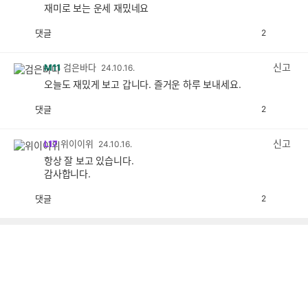
재미로 보는 운세 재밌네요
댓글
2
공
비
감
공
감
신고
M11
검은바다
24.10.16.
오늘도 재밌게 보고 갑니다. 즐거운 하루 보내세요.
댓글
2
공
비
감
공
감
신고
L17
위이이위
24.10.16.
항상 잘 보고 있습니다.
감사합니다.
댓글
2
공
비
감
공
감