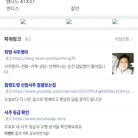
탠다드 ATX3.1
엔티스
잘만
파워링크
가입신청
광고
희망 사주명리
https://blog.naver.com/kjunhong75
광고
사주명리~전화~카톡 상담~선택하시는 순간 답답함이 풀어집니
다.
월령도령 신점사주 점잘보는집
https://www.youtube.com/channel/UCxV2PhLFgMR26wLEGHrcs4w
광고
오늘보다 더 나은 삶으로 명쾌하고 확실한 답을 찾아드립니다!
사주 등급 확인
https://www.durumisaju.com/
광고
무료로 내 사주 등급과 오행 분석을 확인해보세요
이벤트
결과 카톡 공유하면 5알!