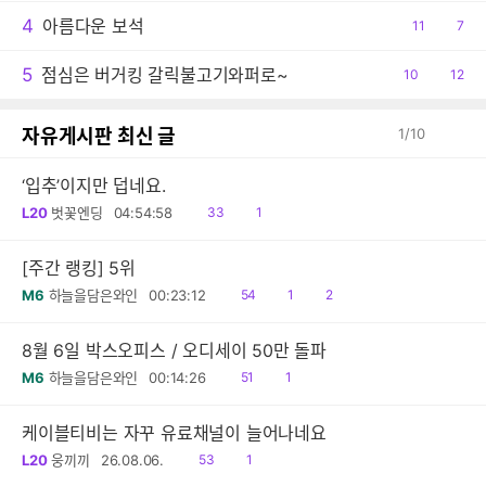
4
아름다운 보석
공
11
댓
7
감
글
5
점심은 버거킹 갈릭불고기와퍼로~
공
10
댓
12
감
글
자유게시판 최신 글
1
/
10
‘입추’이지만 덥네요.
읽
공
L20
벗꽃엔딩
04:54:58
33
1
음
감
[주간 랭킹] 5위
읽
공
댓
M6
하늘을담은와인
00:23:12
54
1
2
음
감
글
8월 6일 박스오피스 / 오디세이 50만 돌파
읽
공
M6
하늘을담은와인
00:14:26
51
1
음
감
케이블티비는 자꾸 유료채널이 늘어나네요
읽
공
L20
웅끼끼
26.08.06.
53
1
음
감