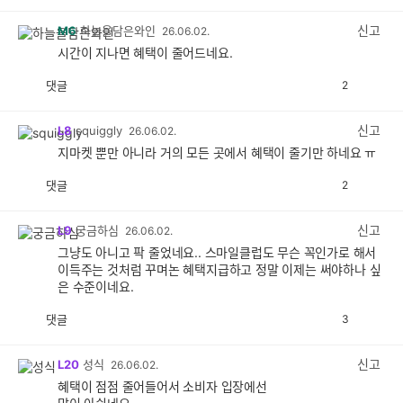
감
공
감
신고
M6
하늘을담은와인
26.06.02.
시간이 지나면 혜택이 줄어드네요.
댓글
2
공
비
감
공
감
신고
L8
squiggly
26.06.02.
지마켓 뿐만 아니라 거의 모든 곳에서 혜택이 줄기만 하네요 ㅠ
댓글
2
공
비
감
공
감
신고
L9
궁금하심
26.06.02.
그냥도 아니고 팍 줄었네요.. 스마일클럽도 무슨 꼭인가로 해서
이득주는 것처럼 꾸며논 혜택지급하고 정말 이제는 써야하나 싶
은 수준이네요.
댓글
3
공
비
감
공
감
신고
L20
성식
26.06.02.
혜택이 점점 줄어들어서 소비자 입장에선