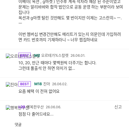
이베이( 옥션 , g마켓 ) 인수후 계속 적자라 예상 된 수순이었고
문제는 알리바바와 합작 법인으로 공동 운영 하는 부분이라 보여
집니다
옥션과 g마켓 털린 것만해도 몇 번이지만 이제는 고스란히~ ㅡ.
ㅡ
이번 멤버십 변경건만해도 메리트가 있는지 의문인데 가입하려
면 카드 번호까지 기재하라니 ~ 너무 찝집하네요
M2
오르테가%스칼렛
BEST
26.06.01.
10, 20, 만근 때마다 몇백원씩 더주기는 합니다.
그런데 풀출석 안 하면 의미가 없...
M18
진아
BEST
26.06.02.
요즘 혜택 이 전혀 없어요
신고
L20
행복한우산
26.06.06.
점점 다 줄어드네요...
댓글
공
비