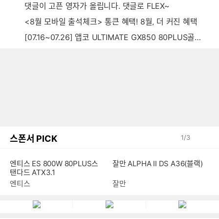
댓글이 고픈 영자가 올립니다. 댓글로 FLEX~
<8월 모바일 출석체크> 통큰 혜택! 8월, 더 커진 혜택
[07.16~07.26] 앱코 ULTIMATE GX850 80PLUS골드 풀모듈러 ATX3.0 블랙
스폰서 PICK
1
/
3
엔티스 ES 800W 80PLUS스
잘만 ALPHA II DS A36(블랙)
탠다드 ATX3.1
엔티스
잘만