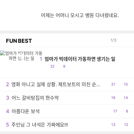
어제는 어머니 모시고 병원 다녀왔네요.
FUN BEST
1
/
3
엄
1
엄마가 빅데이터 가동하면 생기는 일
공
댓
22
9
감
글
2
영화 아니고 실제 상황. 제트보트의 미친 순발력
공
21
댓
10
감
글
3
어느 갈비탕집의 현수막
공
19
댓
14
감
글
4
아름다운 보석
공
17
댓
8
감
글
5
주인님 그 녀석은 가짜에요!!!
공
13
댓
12
감
글