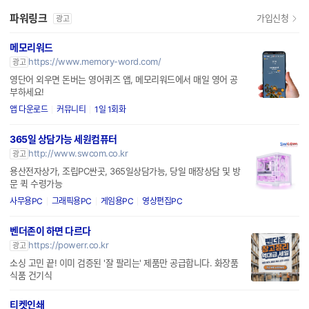
파워링크
가입신청
광고
메모리워드
https://www.memory-word.com/
광고
영단어 외우면 돈버는 영어퀴즈 앱, 메모리워드에서 매일 영어 공
부하세요!
앱 다운로드
커뮤니티
1일 1회화
365일 상담가능 세원컴퓨터
http://www.swcom.co.kr
광고
용산전자상가, 조립PC싼곳, 365일상담가능, 당일 매장상담 및 방
문 퀵 수령가능
사무용PC
그래픽용PC
게임용PC
영상편집PC
벤더존이 하면 다르다
https://powerr.co.kr
광고
소싱 고민 끝! 이미 검증된 '잘 팔리는' 제품만 공급합니다. 화장품
식품 건기식
티켓인쇄