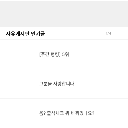
자유게시판 인기글
1
/
4
[주간 랭킹] 5위
그분을 사랑합니다
음? 출석체크 뭐 바뀌었나요?