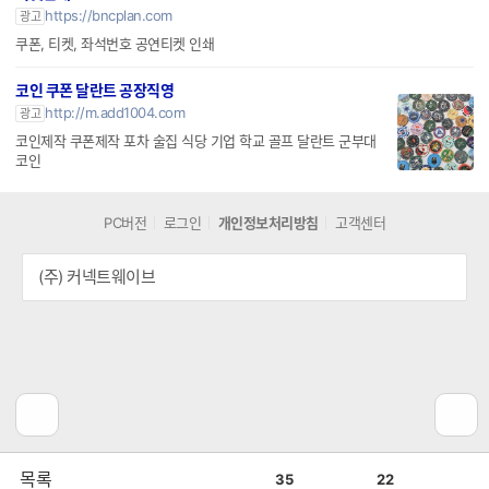
https://bncplan.com
광고
쿠폰, 티켓, 좌석번호 공연티켓 인쇄
코인 쿠폰 달란트 공장직영
http://m.add1004.com
광고
코인제작 쿠폰제작 포차 술집 식당 기업 학교 골프 달란트 군부대
코인
PC버전
로그인
개인정보처리방침
고객센터
(주) 커넥트웨이브
공
비
목록
35
22