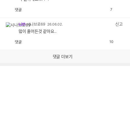
댓글
7
공
비
감
공
감
신고
L20
시나브로69
26.06.02.
많이 줄어든것 같아요..
댓글
10
공
비
감
공
감
댓글 더보기