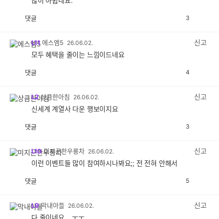
많이 아쉽네요.
댓글
3
공
비
감
공
감
신고
L11
에스엠5
26.06.02.
모두 혜택을 줄이는 느낌이드네요
댓글
4
공
비
감
공
감
신고
L2
상큼한아침
26.06.02.
신세계 계열사 다운 행보이지요
댓글
3
공
비
감
공
감
신고
L10
미지근한우롱차
26.06.02.
이런 이벤트들 많이 참여하시나봐요;; 전 전혀 안해서
댓글
5
공
비
감
공
감
신고
L9
막내아들
26.06.02.
다 줄이네요....ㅜㅜ