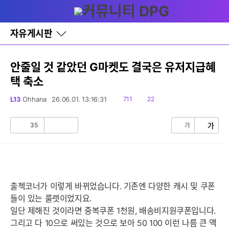
다
글쓰기
메뉴
나
와
홈
자유게시판
바
로
가
기
안줄일 것 같았던 G마켓도 결국은 유저지급혜
레
택 축소
이
어
창
읽
댓
L13
Ohhana
26.06.01. 13:16:31
711
22
토
음
글
글
35
가
가
공
비
감
공
감
출첵코너가 이렇게 바뀌었습니다. 기존엔 다양한 캐시 및 쿠폰
들이 있는 룰렛이었지요.
일단 제해진 것이라면 중복쿠폰 1천원, 배송비지원쿠폰입니다.
그리고 다 10으로 써있는 것으로 보아 50 100 이런 나름 큰 액