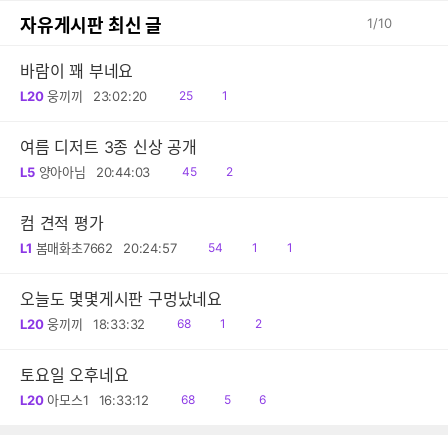
자유게시판 최신 글
1
/
10
바람이 꽤 부네요
읽
댓
L20
웅끼끼
23:02:20
25
1
음
글
여름 디저트 3종 신상 공개
읽
댓
L5
양아아님
20:44:03
45
2
음
글
컴 견적 평가
읽
공
댓
L1
봄매화초7662
20:24:57
54
1
1
음
감
글
오늘도 몇몇게시판 구멍났네요
읽
공
댓
L20
웅끼끼
18:33:32
68
1
2
음
감
글
토요일 오후네요
읽
공
댓
L20
아모스1
16:33:12
68
5
6
음
감
글