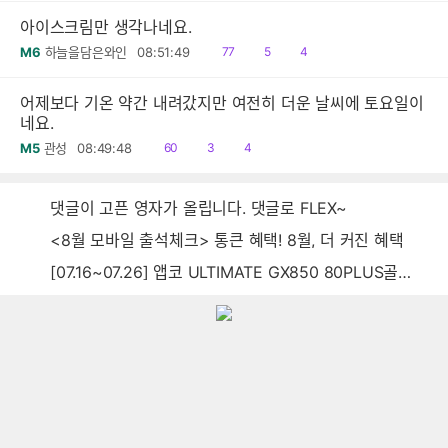
아이스크림만 생각나네요.
읽
공
댓
M6
하늘을담은와인
08:51:49
77
5
4
음
감
글
어제보다 기온 약간 내려갔지만 여전히 더운 날씨에 토요일이
네요.
읽
공
댓
M5
관성
08:49:48
60
3
4
음
감
글
댓글이 고픈 영자가 올립니다. 댓글로 FLEX~
<8월 모바일 출석체크> 통큰 혜택! 8월, 더 커진 혜택
[07.16~07.26] 앱코 ULTIMATE GX850 80PLUS골드 풀모듈러 ATX3.0 블랙