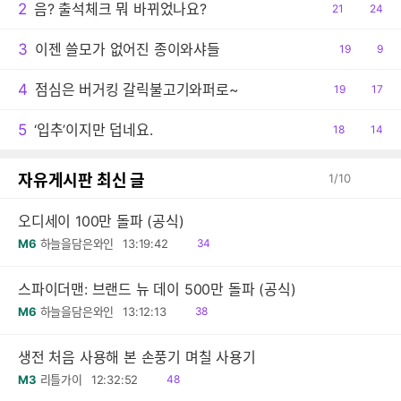
2
음? 출석체크 뭐 바뀌었나요?
공
21
댓
24
감
글
3
이젠 쓸모가 없어진 종이와샤들
공
19
댓
9
감
글
4
점심은 버거킹 갈릭불고기와퍼로~
공
19
댓
17
감
글
5
‘입추’이지만 덥네요.
공
18
댓
14
감
글
자유게시판 최신 글
1
/
10
오디세이 100만 돌파 (공식)
읽
M6
하늘을담은와인
13:19:42
34
음
스파이더맨: 브랜드 뉴 데이 500만 돌파 (공식)
읽
M6
하늘을담은와인
13:12:13
38
음
생전 처음 사용해 본 손풍기 며칠 사용기
읽
M3
리틀가이
12:32:52
48
음