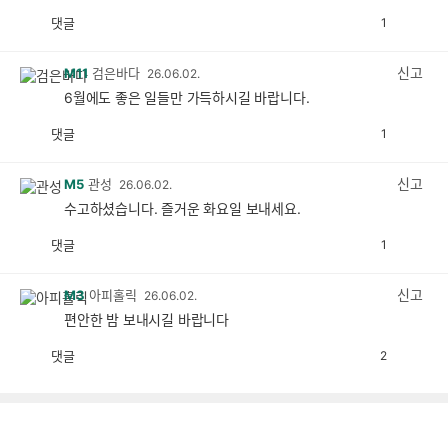
댓글
1
공
비
감
공
감
신고
M11
검은바다
26.06.02.
6월에도 좋은 일들만 가득하시길 바랍니다.
댓글
1
공
비
감
공
감
신고
M5
관성
26.06.02.
수고하셨습니다. 즐거운 화요일 보내세요.
댓글
1
공
비
감
공
감
신고
M3
아피홀릭
26.06.02.
편안한 밤 보내시길 바랍니다
댓글
2
공
비
감
공
감