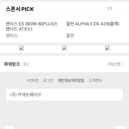
스폰서 PICK
1
/
3
엔티스 ES 800W 80PLUS스
잘만 ALPHA II DS A36(블랙)
탠다드 ATX3.1
엔티스
잘만
파워링크
가입신청
광고
PC버전
로그인
개인정보처리방침
고객센터
(주) 커넥트웨이브