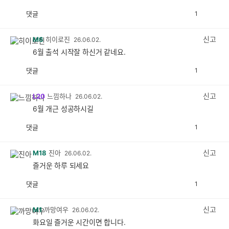
댓글
1
공
비
감
공
감
신고
M6
히이로진
26.06.02.
6월 출석 시작잘 하신거 같네요.
댓글
1
공
비
감
공
감
신고
L20
느낌하나
26.06.02.
6월 개근 성공하시길
댓글
1
공
비
감
공
감
신고
M18
진아
26.06.02.
즐거운 하루 되세요
댓글
1
공
비
감
공
감
신고
M1
까망여우
26.06.02.
화요일 즐거운 시간이면 합니다.