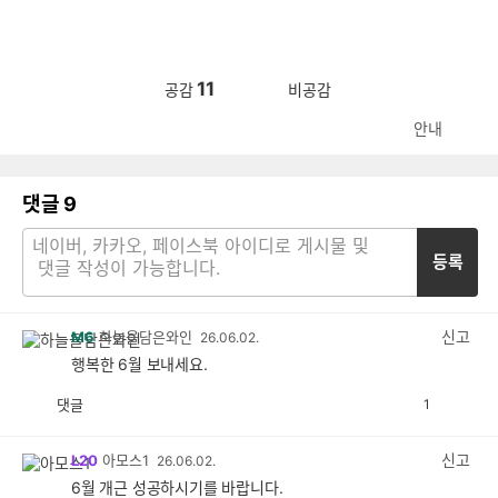
11
공감
비공감
안내
댓글
9
등록
신고
M6
하늘을담은와인
26.06.02.
행복한 6월 보내세요.
댓글
1
공
비
감
공
감
신고
L20
아모스1
26.06.02.
6월 개근 성공하시기를 바랍니다.