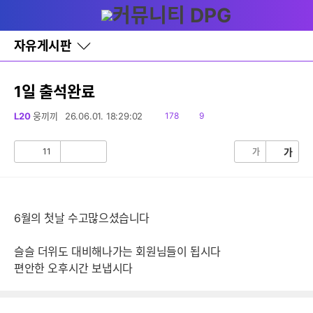
다
글쓰기
메뉴
나
와
홈
자유게시판
바
로
가
기
1일 출석완료
레
이
읽
댓
L20
웅끼끼
26.06.01. 18:29:02
178
9
어
음
글
창
토
11
가
가
공
비
글
감
공
감
6월의 첫날 수고많으셨습니다
슬슬 더위도 대비해나가는 회원님들이 됩시다
편안한 오후시간 보냅시다