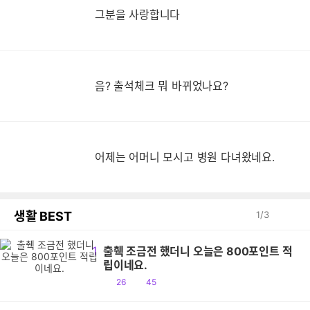
그분을 사랑합니다
음? 출석체크 뭐 바뀌었나요?
어제는 어머니 모시고 병원 다녀왔네요.
생활 BEST
1
/
3
1
출췍 조금전 했더니 오늘은 800포인트 적
립이네요.
공
댓
26
45
감
글