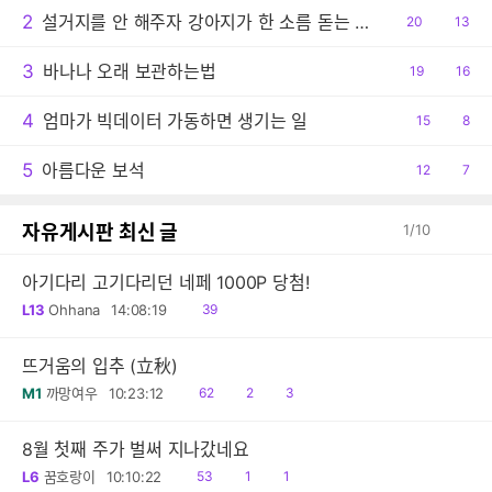
2
설거지를 안 해주자 강아지가 한 소름 돋는 행동
공
20
댓
13
감
글
3
바나나 오래 보관하는법
공
19
댓
16
감
글
4
엄마가 빅데이터 가동하면 생기는 일
공
15
댓
8
감
글
5
아름다운 보석
공
12
댓
7
감
글
자유게시판 최신 글
1
/
10
아기다리 고기다리던 네페 1000P 당첨!
읽
L13
Ohhana
14:08:19
39
음
뜨거움의 입추 (立秋)
읽
공
댓
M1
까망여우
10:23:12
62
2
3
음
감
글
8월 첫째 주가 벌써 지나갔네요
읽
공
댓
L6
꿈호랑이
10:10:22
53
1
1