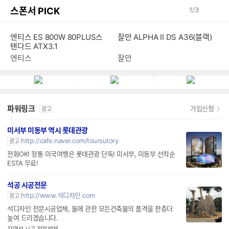
스폰서 PICK
1
/
3
엔티스 ES 800W 80PLUS스
잘만 ALPHA II DS A36(블랙)
탠다드 ATX3.1
엔티스
잘만
파워링크
가입신청
광고
미서부 미동부 역시 롯데관광
http://cafe.naver.com/toursutory
광고
전화OK! 정통 미국여행은 롯데관광 단독! 미서부, 미동부 선착순
ESTA 무료!
석공 시공전문
http://www.석디자인.com
광고
석디자인 전문시공업체, 돌에 관한 모든건축물의 품격을 한층더
높여 드리겠습니다.