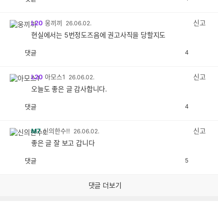
공
비
감
공
감
신고
L20
웅끼끼
26.06.02.
현실에서는 5번정도즈음에 권고사직을 당할지도
댓글
4
공
비
감
공
감
신고
L20
아모스1
26.06.02.
오늘도 좋은 글 감사합니다.
댓글
4
공
비
감
공
감
신고
M7
신의한수!!
26.06.02.
좋은 글 잘 보고 갑니다
댓글
5
공
비
감
공
감
댓글 더보기