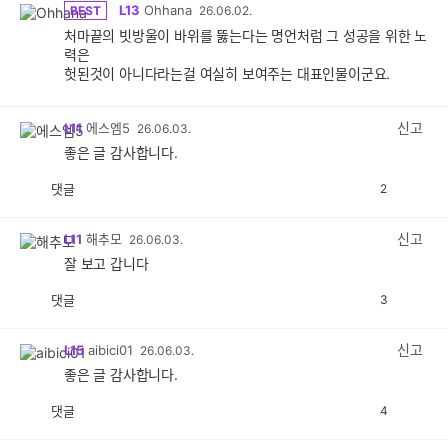
L13
Ohhana
BEST
26.06.02.
처마끝의 빗방울이 바위를 뚫는다는 명언처럼 그 성공을 위한 노
력은
헛된것이 아니다라는걸 여실히 보여주는 대표인물이군요.
신고
L11
에스엠5
26.06.03.
좋은 글 감사합니다.
댓글
2
공
비
감
공
감
신고
L11
해추모
26.06.03.
잘 보고 갑니다
댓글
3
공
비
감
공
감
신고
L15
aibici01
26.06.03.
좋은 글 감사합니다.
댓글
4
공
비
감
공