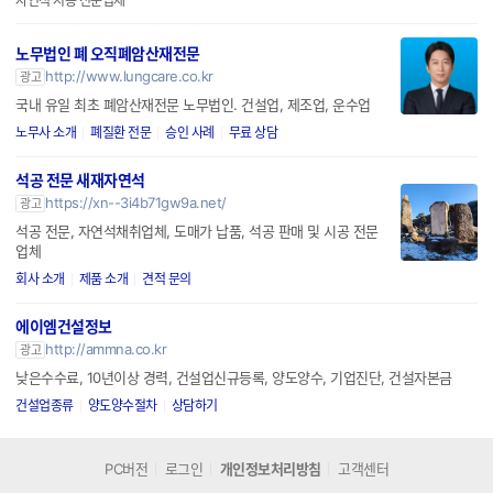
자연석 시공 전문업체
노무법인 폐 오직폐암산재전문
http://www.lungcare.co.kr
광고
국내 유일 최초 폐암산재전문 노무법인. 건설업, 제조업, 운수업
노무사 소개
폐질환 전문
승인 사례
무료 상담
석공 전문 새재자연석
https://xn--3i4b71gw9a.net/
광고
석공 전문, 자연석채취업체, 도매가 납품, 석공 판매 및 시공 전문
업체
회사 소개
제품 소개
견적 문의
에이엠건설정보
http://ammna.co.kr
광고
낮은수수료, 10년이상 경력, 건설업신규등록, 양도양수, 기업진단, 건설자본금
건설업종류
양도양수절차
상담하기
PC버전
로그인
개인정보처리방침
고객센터