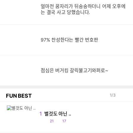
얼마전 꿈자리가 뒤숭숭하더니 어제 오후에
는 결국 사고 당했습니다.
97% 찬성한다는 빨간 번호판
점심은 버거킹 갈릭불고기와퍼로~
FUN BEST
1
/
3
1
별것도 아닌 ..
공
댓
21
17
감
글