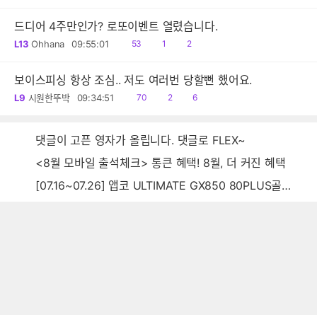
음
감
글
드디어 4주만인가? 로또이벤트 열렸습니다.
읽
공
댓
L13
Ohhana
09:55:01
53
1
2
음
감
글
보이스피싱 항상 조심.. 저도 여러번 당할뻔 했어요.
읽
공
댓
L9
시원한뚜박
09:34:51
70
2
6
음
감
글
댓글이 고픈 영자가 올립니다. 댓글로 FLEX~
<8월 모바일 출석체크> 통큰 혜택! 8월, 더 커진 혜택
[07.16~07.26] 앱코 ULTIMATE GX850 80PLUS골드 풀모듈러 ATX3.0 블랙