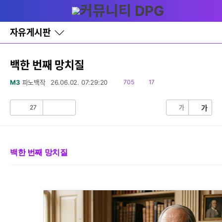
다
글쓰기
메뉴
나
와
홈
자유게시판
바
로
가
기
백한 번째 망치질
레
세부정보 열기/접기
이
읽
댓
M3
파노백작
26.06.02. 07:29:20
705
17
어
음
글
창
토
27
가
가
공
비
글
감
공
감
백한 번째 망치질