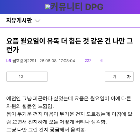
다
글쓰기
메뉴
나
와
홈
자유게시판
바
로
가
기
요즘 월요일이 유독 더 힘든 것 같은 건 나만 그
레
런가
이
어
창
읽
댓
L6
꿈호랑이2291
26.06.08. 17:08:04
227
6
토
음
글
글
10
가
가
공
비
감
공
감
예전엔 그냥 피곤하다 싶었는데 요즘은 월요일이 아예 다른
차원의 힘듦인 느낌임.
몸이 무거운 건지 마음이 무거운 건지 모르겠는데 아침에 알
람 끄면서 진지하게 오늘 어떻게 버티나 생각함.
그냥 나만 그런 건지 궁금해서 올려봄.