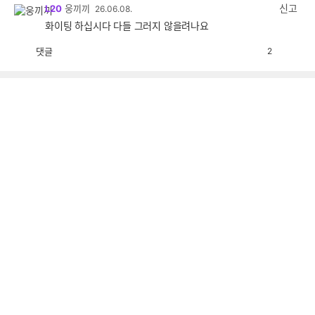
감
신고
L20
웅끼끼
26.06.08.
화이팅 하십시다 다들 그러지 않을려나요
댓글
2
공
비
감
공
감