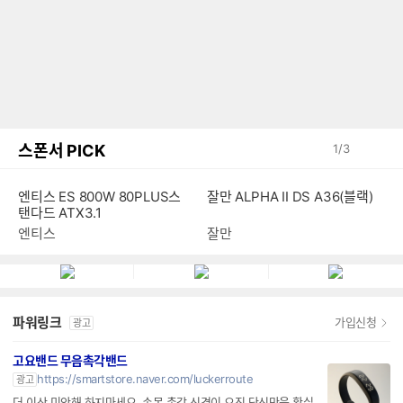
스폰서 PICK
1
/
3
엔티스 ES 800W 80PLUS스
잘만 ALPHA II DS A36(블랙)
탠다드 ATX3.1
엔티스
잘만
파워링크
가입신청
광고
고요밴드 무음촉각밴드
https://smartstore.naver.com/luckerroute
광고
더 이상 미안해 하지마세요. 손목 촉각 신경이 오직 당신만을 확실