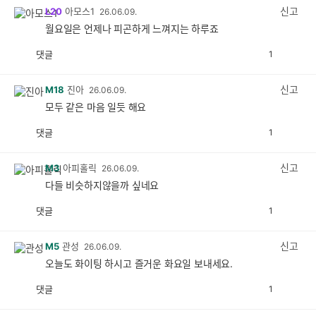
감
신고
L20
아모스1
26.06.09.
월요일은 언제나 피곤하게 느껴지는 하루죠
댓글
1
공
비
감
공
감
신고
M18
진아
26.06.09.
모두 같은 마음 일듯 해요
댓글
1
공
비
감
공
감
신고
M3
아피홀릭
26.06.09.
다들 비슷하지않을까 싶네요
댓글
1
공
비
감
공
감
신고
M5
관성
26.06.09.
오늘도 화이팅 하시고 즐거운 화요일 보내세요.
댓글
1
공
비
감
공