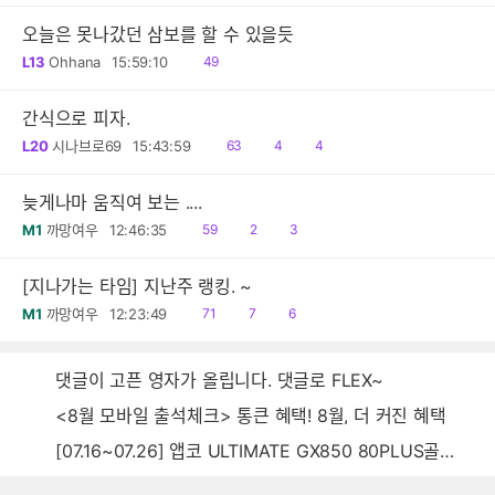
오늘은 못나갔던 삼보를 할 수 있을듯
읽
L13
Ohhana
15:59:10
49
음
간식으로 피자.
읽
공
댓
L20
시나브로69
15:43:59
63
4
4
음
감
글
늦게나마 움직여 보는 ....
읽
공
댓
M1
까망여우
12:46:35
59
2
3
음
감
글
[지나가는 타임] 지난주 랭킹. ~
읽
공
댓
M1
까망여우
12:23:49
71
7
6
음
감
글
댓글이 고픈 영자가 올립니다. 댓글로 FLEX~
<8월 모바일 출석체크> 통큰 혜택! 8월, 더 커진 혜택
[07.16~07.26] 앱코 ULTIMATE GX850 80PLUS골드 풀모듈러 ATX3.0 블랙