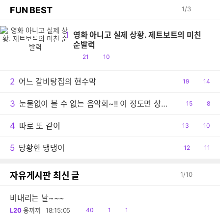
FUN BEST
1
/
3
1
영화 아니고 실제 상황. 제트보트의 미친
영
순발력
공
댓
21
10
감
글
2
어느 갈비탕집의 현수막
공
19
댓
14
감
글
3
눈물없이 볼 수 없는 음악회~!! 이 정도면 상줘야..ㅠ
공
15
댓
8
감
글
4
따로 또 같이
공
13
댓
10
감
글
5
당황한 댕댕이
공
12
댓
11
감
글
자유게시판 최신 글
1
/
10
비내리는 날~~~
읽
공
댓
L20
웅끼끼
18:15:05
40
1
1
음
감
글