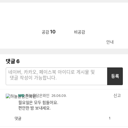
10
공감
비공감
안내
댓글
6
등록
신고
M6
하늘을담은와인
26.06.09.
월요일은 모두 힘들어요.
편안한 밤 보내세요.
댓글
1
공
비
감
공