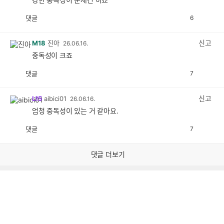
댓글
6
공
비
감
공
감
신고
M18
진아
26.06.16.
중독성이 크죠
댓글
7
공
비
감
공
감
신고
L15
aibici01
26.06.16.
엄청 중독성이 있는 거 같아요.
댓글
7
공
비
감
공
감
댓글 더보기