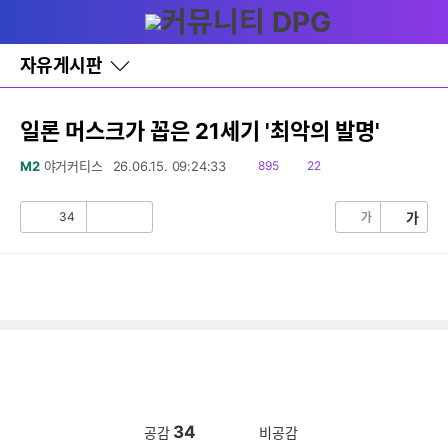
다
글쓰기
메뉴
나
와
홈
자유게시판
바
로
가
기
일론 머스크가 꼽은 21세기 '최악의 발명'
레
이
읽
댓
M2
야거커티스
26.06.15. 09:24:33
895
22
어
음
글
창
토
34
가
가
공
비
글
감
공
감
34
공감
비공감