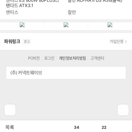
엔티스 ES 800W 80PLUS스
잘만 ALPHA II DS A36(블랙)
탠다드 ATX3.1
엔티스
잘만
파워링크
가입신청
광고
PC버전
로그인
개인정보처리방침
고객센터
(주) 커넥트웨이브
공
비
목록
34
22
감
공