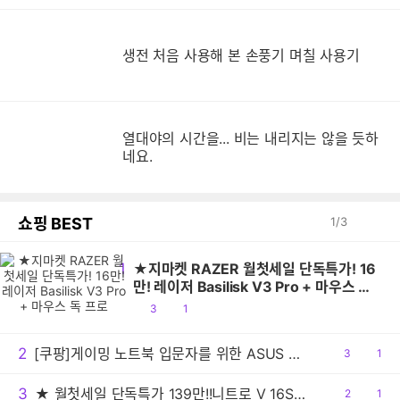
생
생전 처음 사용해 본 손풍기 며칠 사용기
열대야의 시간을... 비는 내리지는 않을 듯하
네요.
쇼핑 BEST
1
/
3
1
★지마켓 RAZER 월첫세일 단독특가! 16
만! 레이저 Basilisk V3 Pro + 마우스 독
프로
공
댓
3
1
감
글
2
[쿠팡]게이밍 노트북 입문자를 위한 ASUS Gaming V16 특가
공
3
댓
1
감
글
3
★ 월첫세일 단독특가 139만!!니트로 V 16S AI 게이밍노트북 R7 260 RTX5060 512GB / 16GB
공
2
댓
1