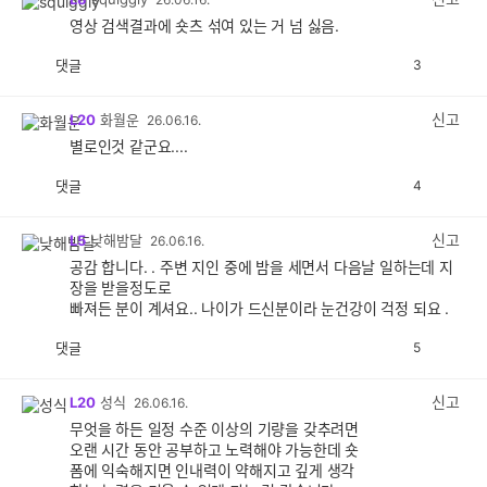
영상 검색결과에 숏츠 섞여 있는 거 넘 싫음.
댓글
3
공
비
감
공
감
신고
L20
화월운
26.06.16.
별로인것 같군요....
댓글
4
공
비
감
공
감
신고
L5
낮해밤달
26.06.16.
공감 합니다. . 주변 지인 중에 밤을 세면서 다음날 일하는데 지
장을 받을정도로
빠져든 분이 계셔요.. 나이가 드신분이라 눈건강이 걱정 되요 .
댓글
5
공
비
감
공
감
신고
L20
성식
26.06.16.
무엇을 하든 일정 수준 이상의 기량을 갖추려면
오랜 시간 동안 공부하고 노력해야 가능한데 숏
폼에 익숙해지면 인내력이 약해지고 깊게 생각