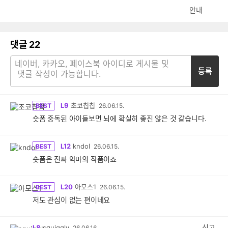
안내
댓글
22
등록
L9
초코칩칩
BEST
26.06.15.
숏폼 중독된 아이들보면 뇌에 확실히 좋진 않은 것 같습니다.
L12
kndol
BEST
26.06.15.
숏폼은 진짜 악마의 작품이죠
L20
아모스1
BEST
26.06.15.
저도 관심이 없는 편이네요
신고
L8
squiggly
26.06.16.