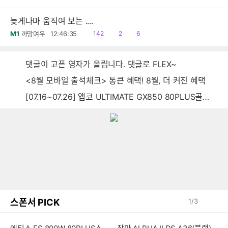
음
감
글
늦게나마 움직여 보는 ....
읽
공
댓
M1
까망여우
12:46:35
142
2
6
음
감
글
댓글이 고픈 영자가 올립니다. 댓글로 FLEX~
<8월 모바일 출석체크> 통큰 혜택! 8월, 더 커진 혜택
[07.16~07.26] 앱코 ULTIMATE GX850 80PLUS골드 풀모듈러 ATX3.0 블랙
스폰서 PICK
1
/
3