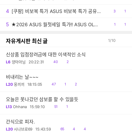
감
글
4
[쿠팡] 비보북 특가 ASUS 비보북 특가 공유드립니다.
공
3
댓
1
감
글
5
★2026 ASUS 월첫세일 특가!! ASUS OLED 젠북 A16 UX3607QA 4가지 시리즈
공
1
댓
1
감
글
자유게시판 최신 글
1
/
10
신상품 입점장려금에 대한 이색적인 소식
읽
공
L6
양아아님
20:22:31
40
2
음
감
비내리는 날~~~
읽
공
댓
L20
웅끼끼
18:15:05
47
1
2
음
감
글
오늘은 못나갔던 삼보를 할 수 있을듯
읽
댓
L13
Ohhana
15:59:10
51
1
음
글
간식으로 피자.
읽
공
댓
L20
시나브로69
15:43:59
65
4
4