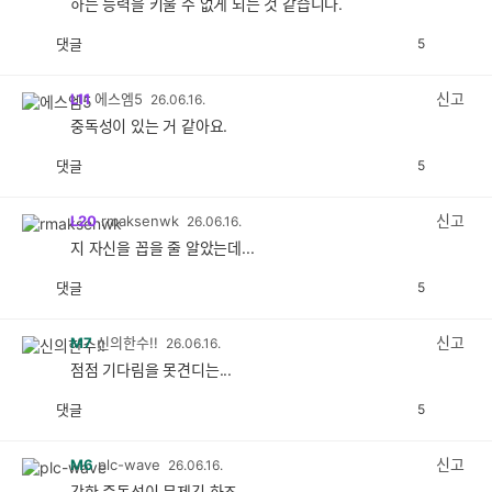
하는 능력을 키울 수 없게 되는 것 같습니다.
댓글
5
공
비
감
공
감
신고
L11
에스엠5
26.06.16.
중독성이 있는 거 같아요.
댓글
5
공
비
감
공
감
신고
L20
rmaksenwk
26.06.16.
지 자신을 꼽을 줄 알았는데...
댓글
5
공
비
감
공
감
신고
M7
신의한수!!
26.06.16.
점점 기다림을 못견디는...
댓글
5
공
비
감
공
감
신고
M6
plc-wave
26.06.16.
강한 중독성이 문제긴 하죠