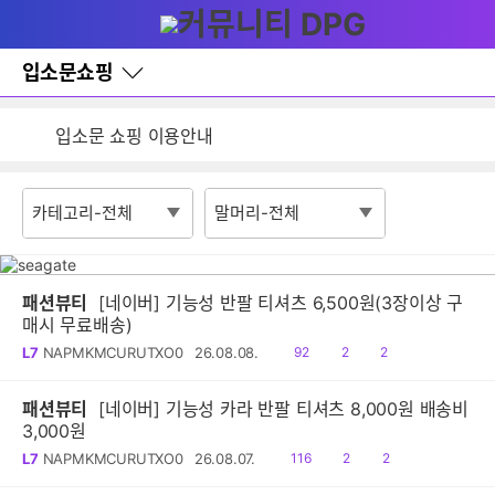
다
글쓰기
메뉴
나
와
홈
입소문쇼핑
검색
바
잦은 오류, PC속도 잡자! PC안정화 위해 이건 꼭!
로
가
입소문 쇼핑 이용안내
기
레
게시판 활동 제한 정책 안내
이
어
창
토
글
패션뷰티
[네이버] 기능성 반팔 티셔츠 6,500원(3장이상 구
매시 무료배송)
읽
공
댓
L7
NAPMKMCURUTXO0
26.08.08.
92
2
2
음
감
글
패션뷰티
[네이버] 기능성 카라 반팔 티셔츠 8,000원 배송비
3,000원
읽
공
댓
L7
NAPMKMCURUTXO0
26.08.07.
116
2
2
음
감
글