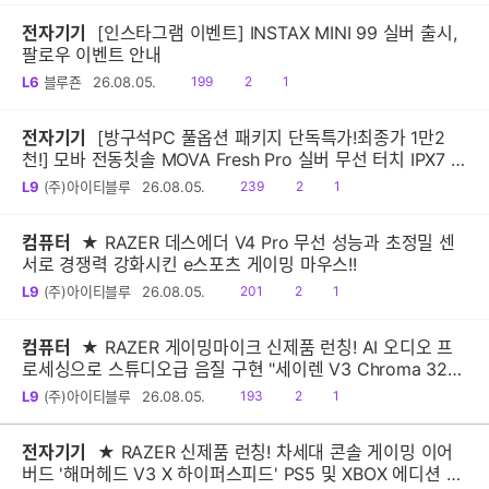
전자기기
[인스타그램 이벤트] INSTAX MINI 99 실버 출시,
팔로우 이벤트 안내
읽
공
댓
L6
블루죤
26.08.05.
199
2
1
음
감
글
전자기기
[방구석PC 풀옵션 패키지 단독특가!최종가 1만2
천!] 모바 전동칫솔 MOVA Fresh Pro 실버 무선 터치 IPX7 방
수 10단계 진동 음파 전동칫솔
읽
공
댓
L9
(주)아이티블루
26.08.05.
239
2
1
음
감
글
컴퓨터
★ RAZER 데스에더 V4 Pro 무선 성능과 초정밀 센
서로 경쟁력 강화시킨 e스포츠 게이밍 마우스!!
읽
공
댓
L9
(주)아이티블루
26.08.05.
201
2
1
음
감
글
컴퓨터
★ RAZER 게이밍마이크 신제품 런칭! AI 오디오 프
로세싱으로 스튜디오급 음질 구현 "세이렌 V3 Chroma 32-
Bit DSP"
읽
공
댓
L9
(주)아이티블루
26.08.05.
193
2
1
음
감
글
전자기기
★ RAZER 신제품 런칭! 차세대 콘솔 게이밍 이어
버드 '해머헤드 V3 X 하이퍼스피드' PS5 및 XBOX 에디션 출