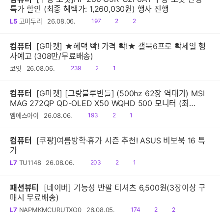
특가 할인 (최종 혜택가: 1,260,030원) 행사 진행
읽
공
댓
L5
고미두리
26.08.06.
197
2
2
음
감
글
컴퓨터
[G마켓] ★혜택 빡! 가격 빡!★ 갤북6프로 빡세일 행
사예고 (308만/무료배송)
읽
공
댓
코잇
26.08.06.
239
2
1
음
감
글
컴퓨터
[G마켓] [그랑블루번들] (500hz 62장 역대가) MSI
MAG 272QP QD-OLED X50 WQHD 500 모니터 (최
종:620,160원)
읽
공
댓
엠에스아이
26.08.06.
193
2
1
음
감
글
컴퓨터
[쿠팡]여름방학·휴가 시즌 추천! ASUS 비보북 16 특
가
읽
공
댓
L7
TU1148
26.08.06.
203
2
1
음
감
글
패션뷰티
[네이버] 기능성 반팔 티셔츠 6,500원(3장이상 구
매시 무료배송)
읽
공
댓
L7
NAPMKMCURUTXO0
26.08.05.
174
2
2
음
감
글