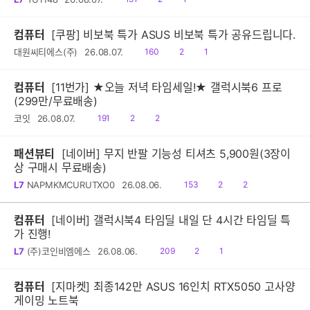
음
감
글
컴퓨터
[쿠팡] 비보북 특가 ASUS 비보북 특가 공유드립니다.
읽
공
댓
대원씨티에스(주)
26.08.07.
160
2
1
음
감
글
컴퓨터
[11번가] ★오늘 저녁 타임세일!★ 갤럭시북6 프로
(299만/무료배송)
읽
공
댓
코잇
26.08.07.
191
2
2
음
감
글
패션뷰티
[네이버] 무지 반팔 기능성 티셔츠 5,900원(3장이
상 구매시 무료배송)
읽
공
댓
L7
NAPMKMCURUTXO0
26.08.06.
153
2
2
음
감
글
컴퓨터
[네이버] 갤럭시북4 타임딜 내일 단 4시간 타임딜 특
가 진행!
읽
공
댓
L7
(주)코인비엠에스
26.08.06.
209
2
1
음
감
글
컴퓨터
[지마켓] 최종142만 ASUS 16인치 RTX5050 고사양
게이밍 노트북