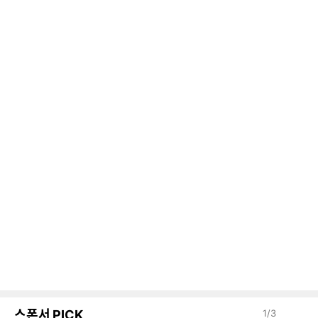
스폰서 PICK
1
/
3