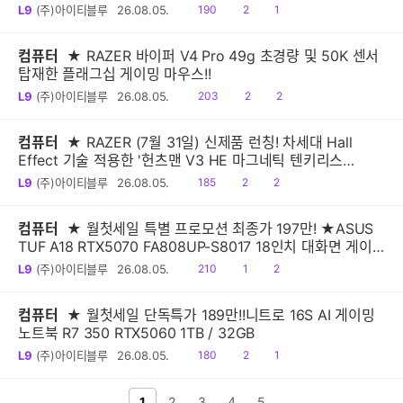
시!
읽
공
댓
L9
(주)아이티블루
26.08.05.
190
2
1
음
감
글
컴퓨터
★ RAZER 바이퍼 V4 Pro 49g 초경량 및 50K 센서
탑재한 플래그십 게이밍 마우스!!
읽
공
댓
L9
(주)아이티블루
26.08.05.
203
2
2
음
감
글
컴퓨터
★ RAZER (7월 31일) 신제품 런칭! 차세대 Hall
Effect 기술 적용한 '헌츠맨 V3 HE 마그네틱 텐키리스
8KHz, 미니 65% 8KHz' 출시
읽
공
댓
L9
(주)아이티블루
26.08.05.
185
2
2
음
감
글
컴퓨터
★ 월첫세일 특별 프로모션 최종가 197만! ★ASUS
TUF A18 RTX5070 FA808UP-S8017 18인치 대화면 게이
밍노트북
읽
공
댓
L9
(주)아이티블루
26.08.05.
210
1
2
음
감
글
컴퓨터
★ 월첫세일 단독특가 189만!!니트로 16S AI 게이밍
노트북 R7 350 RTX5060 1TB / 32GB
읽
공
댓
L9
(주)아이티블루
26.08.05.
180
2
1
음
감
글
전 페이지
1
2
다음 페이지
3
4
5