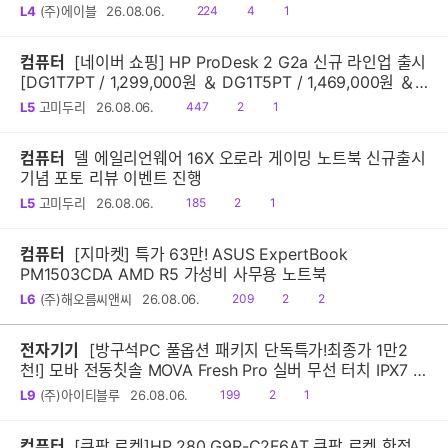
읽
공
댓
L4
(주)에이블
26.08.06.
224
4
1
음
감
글
컴퓨터
[네이버 쇼핑] HP ProDesk 2 G2a 신규 라인업 출시
[DG1T7PT / 1,299,000원 ＆ DG1T5PT / 1,469,000원 ＆
DG1Q4PT / 1,599,000원]
읽
공
댓
L5
고미두리
26.08.06.
447
2
1
음
감
글
컴퓨터
델 에일리언웨어 16X 오로라 게이밍 노트북 신규출시
기념 포토 리뷰 이벤트 진행
읽
공
댓
L5
고미두리
26.08.06.
185
2
1
음
감
글
컴퓨터
[지마켓] 특가 63만! ASUS ExpertBook
PM1503CDA AMD R5 가성비 사무용 노트북
읽
공
댓
L6
(주)해오름씨앤씨
26.08.06.
209
2
2
음
감
글
전자기기
[방구석PC 풀옵션 패키지 단독특가!최종가 1만2
천!] 모바 전동칫솔 MOVA Fresh Pro 실버 무선 터치 IPX7 방
수 10단계 진동 음파 전동칫솔
읽
공
댓
L9
(주)아이티블루
26.08.06.
199
2
1
음
감
글
컴퓨터
[쿠팡 로켓]HP 280 G9R-C2F6AT 쿠팡 로켓 한정