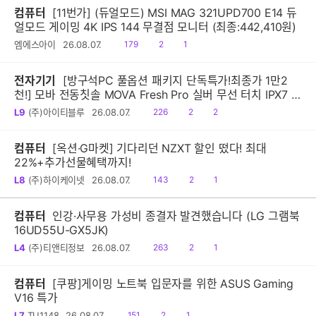
컴퓨터
[11번가] (듀얼모드) MSI MAG 321UPD700 E14 듀
얼모드 게이밍 4K IPS 144 무결점 모니터 (최종:442,410원)
읽
공
댓
엠에스아이
26.08.07.
179
2
1
음
감
글
전자기기
[방구석PC 풀옵션 패키지 단독특가!최종가 1만2
천!] 모바 전동칫솔 MOVA Fresh Pro 실버 무선 터치 IPX7 방
수 10단계 진동 음파 전동칫솔
읽
공
댓
L9
(주)아이티블루
26.08.07.
226
2
2
음
감
글
컴퓨터
[옥션·G마켓] 기다리던 NZXT 할인 떴다! 최대
22%+추가선물혜택까지!
읽
공
댓
L8
(주)하이케이넷
26.08.07.
143
2
1
음
감
글
컴퓨터
인강·사무용 가성비 종결자 발견했습니다 (LG 그램북
16UD55U-GX5JK)
읽
공
댓
L4
(주)티앤티정보
26.08.07.
263
2
1
음
감
글
컴퓨터
[쿠팡]게이밍 노트북 입문자를 위한 ASUS Gaming
V16 특가
읽
공
댓
L7
TU1148
26.08.07.
151
2
1