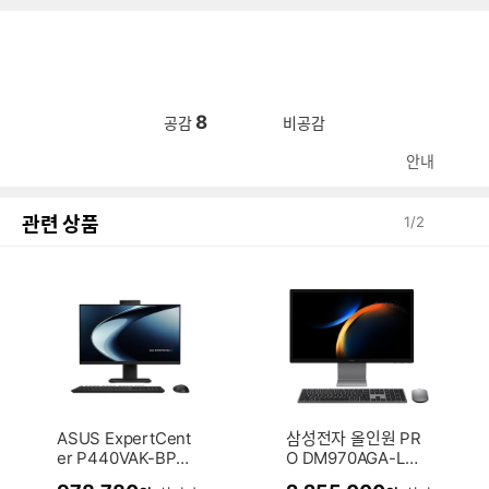
8
공감
비공감
안내
관련 상품
1
/
2
ASUS ExpertCent
삼성전자 올인원 PR
er P440VAK-BPC
O DM970AGA-L5
9000 (16GB, M.2
1AG Win11Pro (16