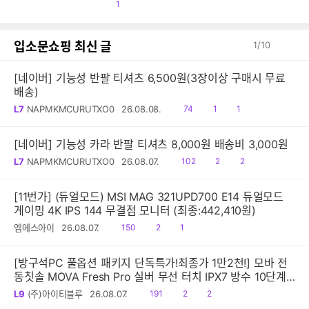
공
1
감
입소문쇼핑 최신 글
1
/
10
[네이버] 기능성 반팔 티셔츠 6,500원(3장이상 구매시 무료
배송)
읽
공
댓
L7
NAPMKMCURUTXO0
26.08.08.
74
1
1
음
감
글
[네이버] 기능성 카라 반팔 티셔츠 8,000원 배송비 3,000원
읽
공
댓
L7
NAPMKMCURUTXO0
26.08.07.
102
2
2
음
감
글
[11번가] (듀얼모드) MSI MAG 321UPD700 E14 듀얼모드
게이밍 4K IPS 144 무결점 모니터 (최종:442,410원)
읽
공
댓
엠에스아이
26.08.07.
150
2
1
음
감
글
[방구석PC 풀옵션 패키지 단독특가!최종가 1만2천!] 모바 전
동칫솔 MOVA Fresh Pro 실버 무선 터치 IPX7 방수 10단계
진동 음파 전동칫솔
읽
공
댓
L9
(주)아이티블루
26.08.07.
191
2
2
음
감
글