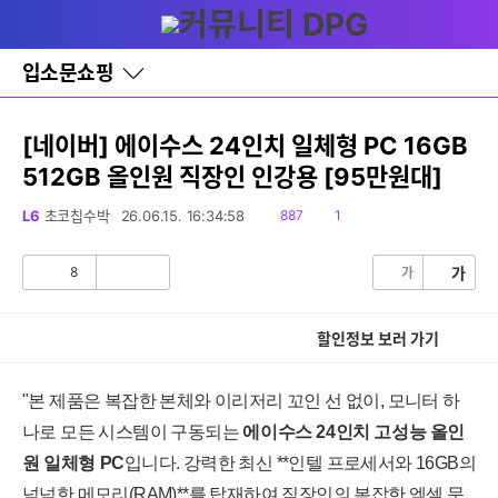
다
글쓰기
메뉴
나
와
홈
입소문쇼핑
바
로
가
기
[네이버] 에이수스 24인치 일체형 PC 16GB
레
512GB 올인원 직장인 인강용 [95만원대]
이
어
창
읽
댓
L6
초코칩수박
26.06.15. 16:34:58
887
1
토
음
글
글
8
가
가
공
비
감
공
감
할인정보 보러 가기
"본 제품은 복잡한 본체와 이리저리 꼬인 선 없이, 모니터 하
나로 모든 시스템이 구동되는
에이수스 24인치 고성능 올인
원 일체형 PC
입니다. 강력한 최신 **인텔 프로세서와 16GB의
넉넉한 메모리(RAM)**를 탑재하여 직장인의 복잡한 엑셀 문