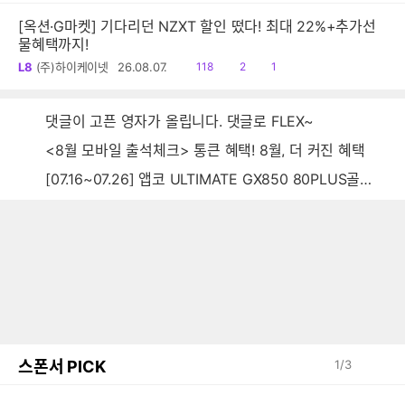
[옥션·G마켓] 기다리던 NZXT 할인 떴다! 최대 22%+추가선
물혜택까지!
읽
공
댓
L8
(주)하이케이넷
26.08.07.
118
2
1
음
감
글
댓글이 고픈 영자가 올립니다. 댓글로 FLEX~
<8월 모바일 출석체크> 통큰 혜택! 8월, 더 커진 혜택
[07.16~07.26] 앱코 ULTIMATE GX850 80PLUS골드 풀모듈러 ATX3.0 블랙
스폰서 PICK
1
/
3