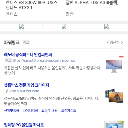
엔티스 ES 800W 80PLUS스
잘만 ALPHA II DS A36(블랙)
탠다드 ATX3.1
엔티스
잘만
파워링크
가입신청
광고
레노버 공식파트너 인컴씨앤씨
https://smartstore.naver.com/incomss
광고
복잡한 설치 없이 바로 사용하는 올인원PC, 사무 학습 가정용까지
한 번에
셋톱박스 전문 기업 크라이저
http://krizer.com
광고
성능/속도/모바일연동, 최적의 안정성! 산업용, 광고용, 사이니지,
맞춤커스텀까지
산업맞춤형
사이니지형
교육/안내용
프랜차이즈
일체형 PC 올인원 하나로