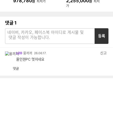
978,780
2,255,000
원
최저가
원
최저
512GB)
GB, M.2 1TB)
가
댓글
1
등록
신고
L20
웅끼끼
26.06.17.
올인원PC 멋지네요
댓글
공
비
감
공
감