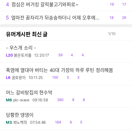
4
점심은 버거킹 갈릭불고기와퍼로~
공
19
댓
17
감
글
5
얼마전 꿈자리가 뒤숭숭하더니 어제 오후에는 결국 사고 당했습니다.
공
18
댓
26
감
글
유머게시판 최신 글
1
/
10
- 우스개 소리 -
읽
공
댓
L20
붉은토끼풀
12:20:17
59
4
4
음
감
글
폭염에 열대야 버티는 40대 가장의 하루 루틴 정리해봄
읽
공
댓
L6
꿈호랑이
10:11:25
150
5
3
음
감
글
어느 갈비탕집의 현수막
읽
공
댓
M6
plc-wave
09:16:58
260
8
8
음
감
글
당황한 댕댕이
읽
공
댓
M3
파노백작
07:54:48
164
6
5
음
감
글