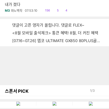
내가 졌다
읽
공
댓
M3
파노백작
07:53:10
156
5
4
음
감
글
댓글이 고픈 영자가 올립니다. 댓글로 FLEX~
<8월 모바일 출석체크> 통큰 혜택! 8월, 더 커진 혜택
[07.16~07.26] 앱코 ULTIMATE GX850 80PLUS골드 풀모듈러 ATX3.0 블랙
스폰서 PICK
1
/
3