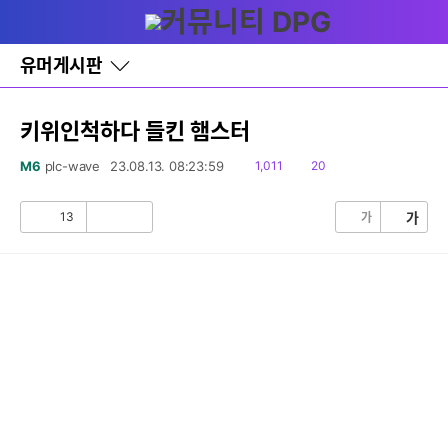
다
글쓰기
메뉴
나
와
홈
유머게시판
바
로
가
기
키위인척하다 들킨 햄스터
레
이
읽
댓
M6
plc-wave
23.08.13. 08:23:59
1,011
20
어
음
글
창
토
13
가
가
공
비
글
감
공
감