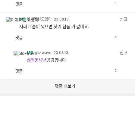
댓글
1
공
비
감
공
감
신고
M5
이제미련도없다
23.08.13.
저러고 숨어 있으면 찾기 힘들 거 같네요.
댓글
4
공
비
감
공
감
신고
M6
plc-wave
23.08.13.
@행운사냥
공감합니다
댓글
2
공
비
감
공
감
댓글 더보기