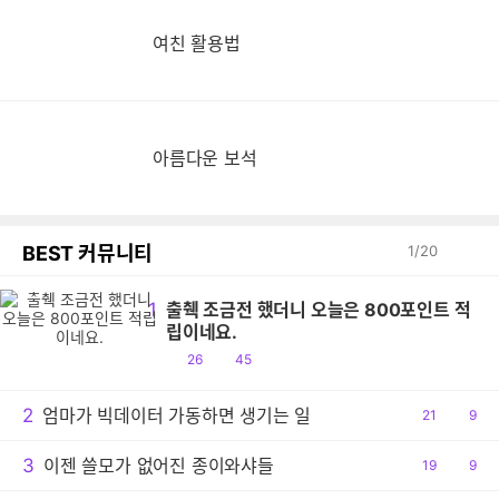
여친 활용법
아름다운 보석
BEST 커뮤니티
1
/
20
1
출췍 조금전 했더니 오늘은 800포인트 적
립이네요.
공
댓
26
45
감
글
2
엄마가 빅데이터 가동하면 생기는 일
공
21
댓
9
감
글
3
이젠 쓸모가 없어진 종이와샤들
공
19
댓
9
감
글