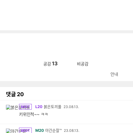
13
공감
비공감
안내
댓글
20
L20
붉은토끼풀
BEST
23.08.13.
키위인척~~ ㅋㅋ
M20
야간순찰™
BEST
23.08.13.