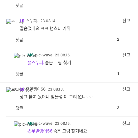
댓글
공
비
감
공
감
신고
L9
스누피.
23.08.14.
잘숨었네요 ㅋㅋ 햄스터 키위
댓글
2
공
비
감
공
감
신고
M6
plc-wave
23.08.15.
@스누피.
숨은 그림 찾기
댓글
1
공
비
감
공
감
신고
L8
무말랭이56
23.08.13.
상표 붙여 놨더니 참을성 이 그리 없냐~~~
댓글
3
공
비
감
공
감
신고
M6
plc-wave
23.08.15.
@무말랭이56
숨은 그림 찾기네요