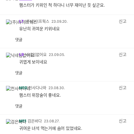
햄스터가 키위인 척 하다니 너무 재미난 듯 싶군요.
신고
L7
(주)라이프웍스
23.09.20.
유난히 귀여운 키위네요
댓글
공
비
감
공
감
신고
L9
닉네임없어요
23.09.05.
귀엽게 보이네요
댓글
공
비
감
공
감
신고
M10
천사다나와
23.08.30.
햄스터 위장술이 좋네요.
댓글
공
비
감
공
감
신고
M11
검은바다
23.08.27.
귀여운 녀석 먹는거에 숨어 있었네요.