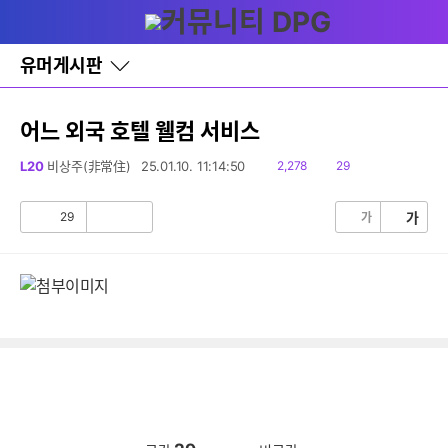
다
글쓰기
메뉴
나
와
홈
유머게시판
바
로
가
기
어느 외국 호텔 웰컴 서비스
레
이
읽
댓
L20
비상주(非常住)
25.01.10. 11:14:50
2,278
29
어
음
글
창
토
29
가
가
공
비
글
감
공
감