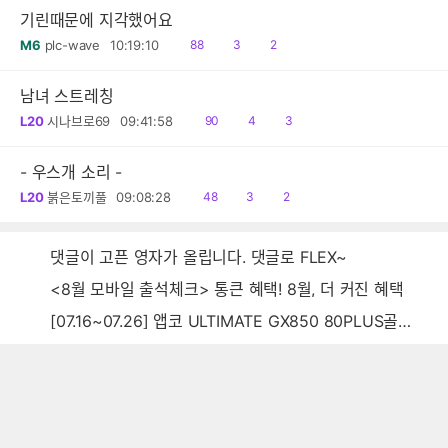
기린때문에 지각했어요
읽
공
댓
M6
plc-wave
10:19:10
88
3
2
음
감
글
남녀 스트레칭
읽
공
댓
L20
시나브로69
09:41:58
90
4
3
음
감
글
- 우스개 소리 -
읽
공
댓
L20
붉은토끼풀
09:08:28
48
3
2
음
감
글
댓글이 고픈 영자가 올립니다. 댓글로 FLEX~
<8월 모바일 출석체크> 통큰 혜택! 8월, 더 커진 혜택
[07.16~07.26] 앱코 ULTIMATE GX850 80PLUS골드 풀모듈러 ATX3.0 블랙