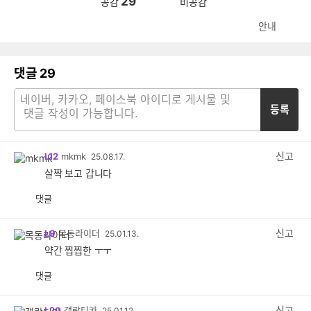
29
공감
비공감
안내
댓글
29
등록
신고
L12
mkmk
25.08.17.
살짝 보고 갑니다
댓글
공
비
감
공
감
신고
L9
목동라이더
25.01.13.
약간 찝찝한 ㅜㅜ
댓글
공
비
감
공
감
신고
L20
갤락티카
25.01.12.