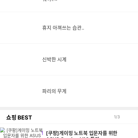
휴지 아껴쓰는 습관..
신박한 시계
파리의 무게
쇼핑 BEST
1
/
3
1
[쿠팡]게이밍 노트북 입문자를 위한