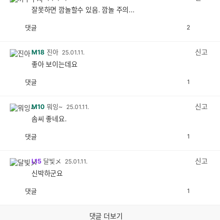
잘못하면 깜놀할수 있음. 깜놀 주의...
댓글
2
공
비
감
공
감
신고
M18
진아
25.01.11.
좋아 보이는데요
댓글
1
공
비
감
공
감
신고
M10
뭐잉~
25.01.11.
솜씨 좋네요.
댓글
1
공
비
감
공
감
신고
L15
달빛メ
25.01.11.
신박하군요
댓글
1
공
비
감
공
감
댓글 더보기