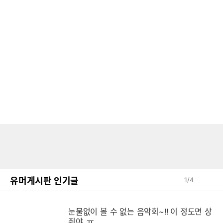
유머게시판 인기글
1
/
4
눈
눈물없이 볼 수 없는 음악회~!! 이 정도면 상
줘야..ㅠ