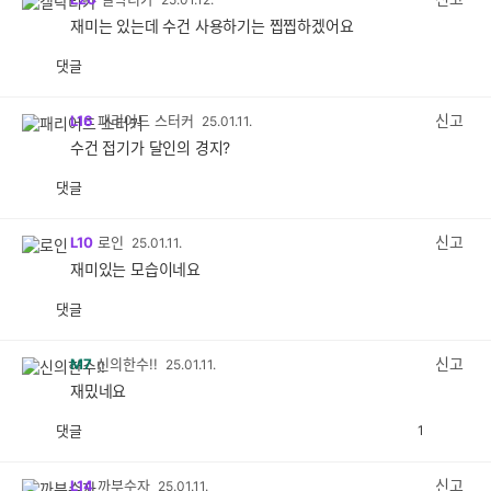
재미는 있는데 수건 사용하기는 찝찝하겠어요
댓글
공
비
감
공
감
신고
L16
패리어드 스터커
25.01.11.
수건 접기가 달인의 경지?
댓글
공
비
감
공
감
신고
L10
로인
25.01.11.
재미있는 모습이네요
댓글
공
비
감
공
감
신고
M7
신의한수!!
25.01.11.
재밌네요
댓글
1
공
비
감
공
감
신고
L14
까부수자
25.01.11.