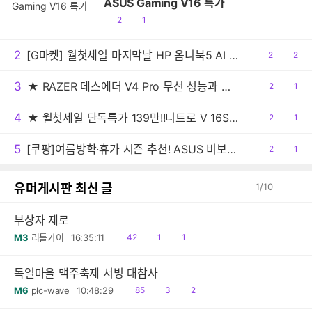
ASUS Gaming V16 특가
공
댓
2
1
감
글
2
[G마켓] 월첫세일 마지막날 HP 옴니북5 AI 노트북 16-af1087TU 최종 149만원대!
공
2
댓
2
감
글
3
★ RAZER 데스에더 V4 Pro 무선 성능과 초정밀 센서로 경쟁력 강화시킨 e스포츠 게이밍 마우스!!
공
2
댓
1
감
글
4
★ 월첫세일 단독특가 139만!!니트로 V 16S AI 게이밍노트북 R7 260 RTX5060 512GB / 16GB
공
2
댓
1
감
글
5
[쿠팡]여름방학·휴가 시즌 추천! ASUS 비보북 16 특가
공
2
댓
1
감
글
유머게시판 최신 글
1
/
10
부상자 제로
읽
공
댓
M3
리틀가이
16:35:11
42
1
1
음
감
글
독일마을 맥주축제 서빙 대참사
읽
공
댓
M6
plc-wave
10:48:29
85
3
2
음
감
글