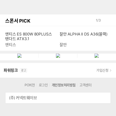
스폰서 PICK
1
/
3
잘만 ALPHA II DS A36(블랙)
엔티스 ES 800W 80PLUS스
탠다드 ATX3.1
잘만
엔티스
파워링크
가입신청
광고
PC버전
로그인
개인정보처리방침
고객센터
(주) 커넥트웨이브