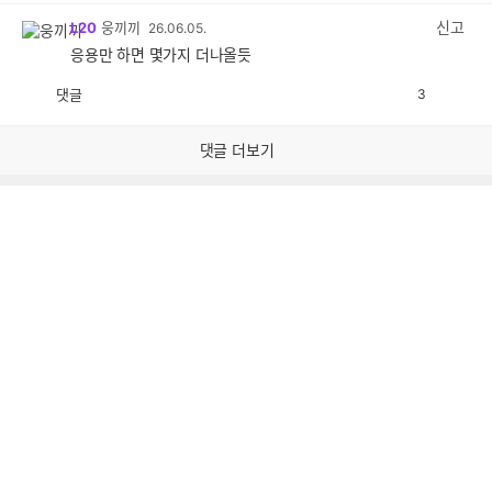
감
신고
L20
웅끼끼
26.06.05.
응용만 하면 몇가지 더나올듯
댓글
3
공
비
감
공
감
댓글 더보기