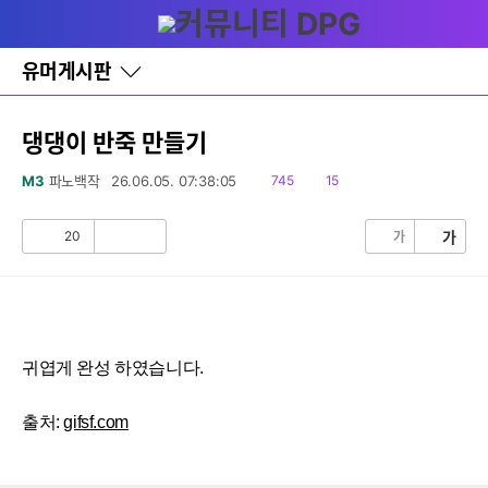
다
글쓰기
메뉴
나
와
홈
유머게시판
바
로
가
기
댕댕이 반죽 만들기
레
이
읽
댓
M3
파노백작
26.06.05. 07:38:05
745
15
어
음
글
창
토
20
가
가
공
비
글
감
공
감
귀엽게 완성 하였습니다.
출처:
gifsf.com