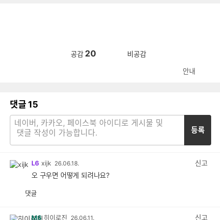
20
공감
비공감
안내
댓글
15
등록
신고
L6
xijk
26.06.18.
오 구우면 어떻게 되려나요?
댓글
공
비
감
공
감
신고
M6
히이로진
26.06.11.