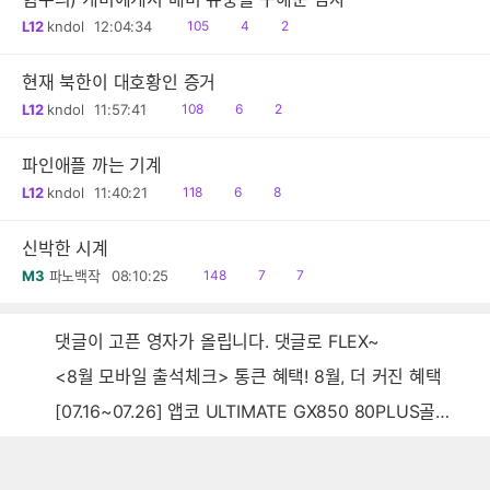
읽
공
댓
L12
kndol
12:04:34
105
4
2
음
감
글
현재 북한이 대호황인 증거
읽
공
댓
L12
kndol
11:57:41
108
6
2
음
감
글
파인애플 까는 기계
읽
공
댓
L12
kndol
11:40:21
118
6
8
음
감
글
신박한 시계
읽
공
댓
M3
파노백작
08:10:25
148
7
7
음
감
글
댓글이 고픈 영자가 올립니다. 댓글로 FLEX~
<8월 모바일 출석체크> 통큰 혜택! 8월, 더 커진 혜택
[07.16~07.26] 앱코 ULTIMATE GX850 80PLUS골드 풀모듈러 ATX3.0 블랙