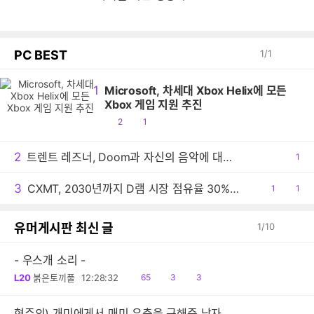
PC BEST
1
/
1
1
Microsoft, 차세대 Xbox Helix에 모든
Xbox 게임 지원 추진
공
댓
2
1
감
글
2
트렌트 레즈너, Doom과 자신의 음악에 대한 생각 밝혀
공
1
감
3
CXMT, 2030년까지 D램 시장 점유율 30% 목표
공
1
댓
1
감
글
유머게시판 최신 글
1
/
10
- 우스개 소리 -
읽
공
댓
L20
붉은토끼풀
12:28:32
65
3
3
음
감
글
혐주의) 개미에게서 매미 유충을 구해준 남자