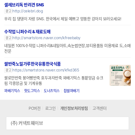
셀레브리독 반려견 SNS
http://celebri.dog
광고
우리 집 댕댕이 자랑 SNS. 한국에서 제일 예쁘고 엉뚱한 강아지 보러오세요!
수작업 니퍼수리 & 재료도매
http://smartstore.naver.com/kfreebaby
광고
네일퀸 100%수작업 니퍼수리&네일아트,속눈썹연장,뷰티용품등 미용재료 도,소매
전문
쌀반죽노밀가루한국유통한국식품
https://smartstore.naver.com/kfkd365
광고
쌀로만반죽 붕어빵반죽 호두과자반죽 꽈배기믹스 통팥앙금 슈크
림 각종앙금 및 기계유통
꽈배기믹스
핫도그믹스
도너츠믹스
찹쌀꽈배기
PC버전
로그인
개인정보처리방침
고객센터
(주) 커넥트웨이브