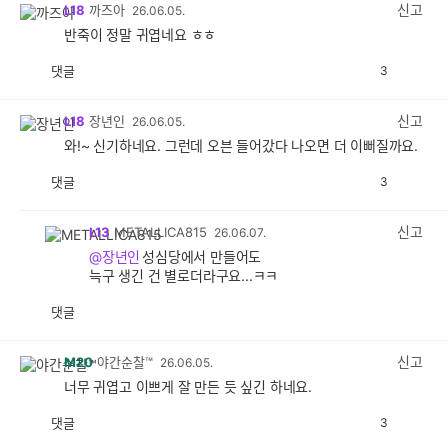
감
신고
L18
까즈아
26.06.05.
반죽이 정말 귀엽네요 ㅎㅎ
댓글
3
공
비
감
공
감
신고
L18
장년인
26.06.05.
와!~ 신기하네요. 그런데 오븐 들어갔다 나오면 더 이뻐질까요.
댓글
3
공
비
감
공
감
신고
L13
METALLICA815
26.06.07.
@장년인
성심당에서 만들어도
늑구 생긴 건 별로더라구요...ㅋㅋ
댓글
공
비
감
공
감
신고
M20
야간순찰™
26.06.05.
너무 귀엽고 이쁘게 잘 만든 듯 싶긴 하네요.
댓글
3
공
비
감
공