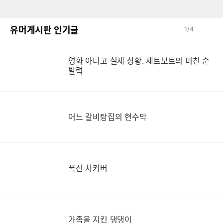
유머게시판 인기글
1
/
4
영화 아니고 실제 상황. 제트보트의 미친 순
영
발력
어느 갈비탕집의 현수막
폭신 차커버
가족을 지킨 댕댕이