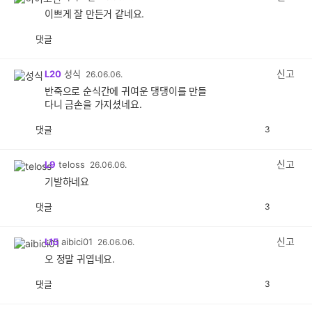
이쁘게 잘 만든거 같네요.
댓글
공
비
감
공
감
신고
L20
성식
26.06.06.
반죽으로 순식간에 귀여운 댕댕이를 만들
다니 금손을 가지셨네요.
댓글
3
공
비
감
공
감
신고
L9
teloss
26.06.06.
기발하네요
댓글
3
공
비
감
공
감
신고
L15
aibici01
26.06.06.
오 정말 귀엽네요.
댓글
3
공
비
감
공