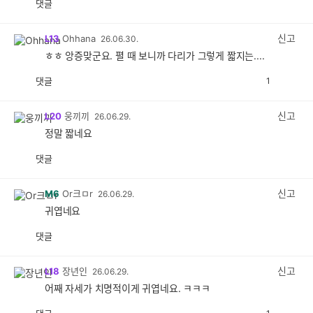
댓글
공
비
감
공
감
신고
L13
Ohhana
26.06.30.
ㅎㅎ 앙증맞군요. 펼 때 보니까 다리가 그렇게 짧지는....
댓글
1
공
비
감
공
감
신고
L20
웅끼끼
26.06.29.
정말 짧네요
댓글
공
비
감
공
감
신고
M6
Or크ㅁr
26.06.29.
귀엽네요
댓글
공
비
감
공
감
신고
L18
장년인
26.06.29.
어째 자세가 치명적이게 귀엽네요. ㅋㅋㅋ