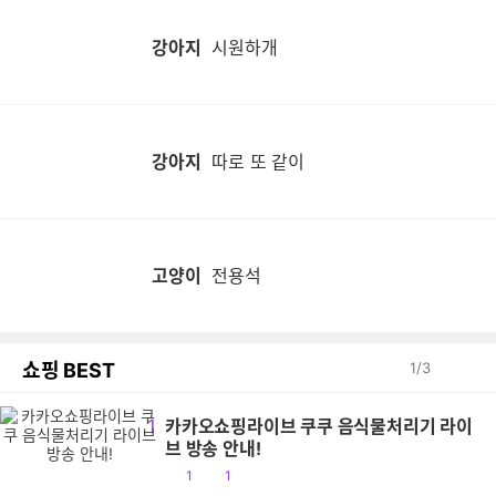
강아지
시원하개
강아지
따로 또 같이
고양이
전용석
쇼핑 BEST
1
/
3
1
카카오쇼핑라이브 쿠쿠 음식물처리기 라이
브 방송 안내!
공
댓
1
1
감
글