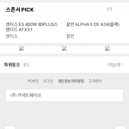
스폰서 PICK
1
/
3
엔티스 ES 800W 80PLUS스
잘만 ALPHA II DS A36(블랙)
탠다드 ATX3.1
엔티스
잘만
파워링크
가입신청
광고
PC버전
로그인
개인정보처리방침
고객센터
(주) 커넥트웨이브