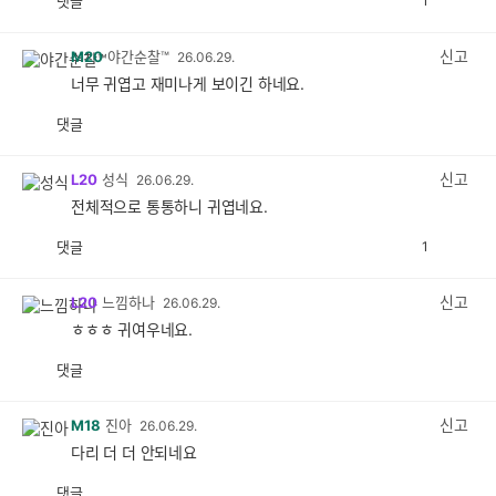
댓글
1
공
비
감
공
감
신고
M20
야간순찰™
26.06.29.
너무 귀엽고 재미나게 보이긴 하네요.
댓글
공
비
감
공
감
신고
L20
성식
26.06.29.
전체적으로 통통하니 귀엽네요.
댓글
1
공
비
감
공
감
신고
L20
느낌하나
26.06.29.
ㅎㅎㅎ 귀여우네요.
댓글
공
비
감
공
감
신고
M18
진아
26.06.29.
다리 더 더 안되네요
댓글