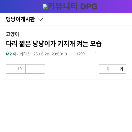
다
글쓰기
메뉴
나
와
홈
댕냥이게시판
바
로
가
고양이
기
레
다리 짧은 냥냥이가 기지개 켜는 모습
이
어
읽
댓
M2
야거커티스
26.06.28. 23:53:13
1,299
11
창
음
글
토
글
19
가
가
공
비
감
공
감