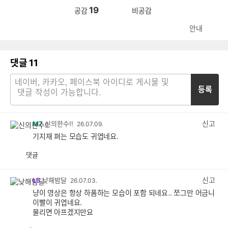
19
공감
비공감
안내
댓글
11
등록
신고
M7
신의한수!!
26.07.09.
기지재 펴는 모습도 귀엽네요.
댓글
공
비
감
공
감
신고
L5
낮해밤달
26.07.03.
냥이 영상은 항상 하품하는 모습이 포함 되네요.. 쪼그만 어금니
이빨이 귀엽네요.
물리면 아프겠지만요