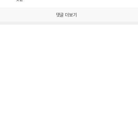
공
비
감
공
감
댓글 더보기