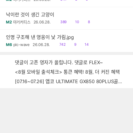
음
감
글
낙이란 것이 생긴 고양이
읽
공
댓
M2
야거커티스
26.06.28.
389
10
8
음
감
글
인명 구조해 낸 영웅이 낯 가림.jpg
읽
공
댓
M6
plc-wave
26.06.28.
742
9
14
음
감
글
댓글이 고픈 영자가 올립니다. 댓글로 FLEX~
<8월 모바일 출석체크> 통큰 혜택! 8월, 더 커진 혜택
[07.16~07.26] 앱코 ULTIMATE GX850 80PLUS골드 풀모듈러 ATX3.0 블랙