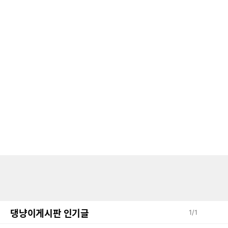
댕냥이게시판 인기글
1
/
1