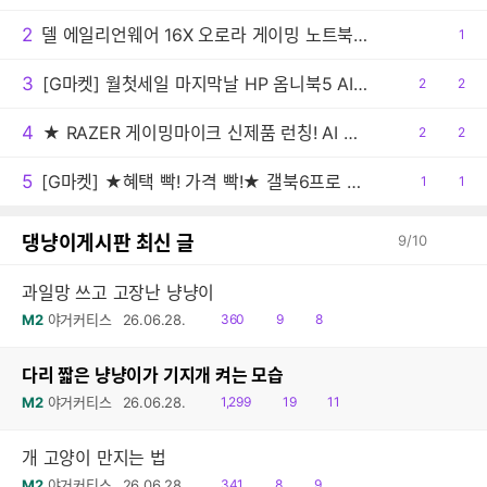
2
델 에일리언웨어 16X 오로라 게이밍 노트북 신규출시 기념 포토 리뷰 이벤트 진행
공
1
감
3
[G마켓] 월첫세일 마지막날 HP 옴니북5 AI 노트북 16-af1087TU 최종 149만원대!
공
2
댓
2
감
글
4
★ RAZER 게이밍마이크 신제품 런칭! AI 오디오 프로세싱으로 스튜디오급 음질 구현 "세이렌 V3 Chroma 32-Bit DSP"
공
2
댓
2
감
글
5
[G마켓] ★혜택 빡! 가격 빡!★ 갤북6프로 빡세일 행사예고 (308만/무료배송)
공
1
댓
1
감
글
댕냥이게시판 최신 글
9
/
10
과일망 쓰고 고장난 냥냥이
읽
공
댓
M2
야거커티스
26.06.28.
360
9
8
음
감
글
다리 짧은 냥냥이가 기지개 켜는 모습
읽
공
댓
M2
야거커티스
26.06.28.
1,299
19
11
음
감
글
개 고양이 만지는 법
읽
공
댓
M2
야거커티스
26.06.28.
341
8
9