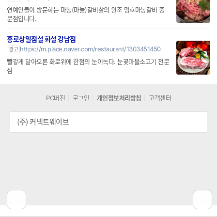
연예인들이 방문하는 마농(마늘)갈비살의 원조 명호마농갈비 중
문점입니다.
홍로상일점설 화설 강남점
https://m.place.naver.com/restaurant/1303451450
광고
빨갛게 달아오른 화로위에 한점의 눈이녹다. 눈꽃마블소고기 전문
점
PC버전
로그인
개인정보처리방침
고객센터
(주) 커넥트웨이브