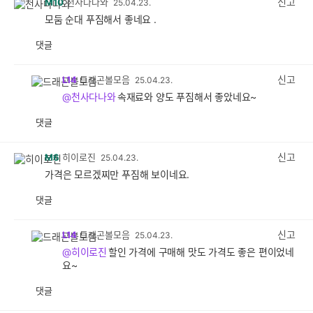
신고
M10
천사다나와
25.04.23.
모둠 순대 푸짐해서 좋네요 .
댓글
공
비
감
공
감
신고
L14
드래곤볼모음
25.04.23.
@천사다나와
속재료와 양도 푸짐해서 좋았네요~
댓글
공
비
감
공
감
신고
M6
히이로진
25.04.23.
가격은 모르겠찌만 푸짐해 보이네요.
댓글
공
비
감
공
감
신고
L14
드래곤볼모음
25.04.23.
@히이로진
할인 가격에 구매해 맛도 가격도 좋은 편이었네
요~
댓글
공
비
감
공