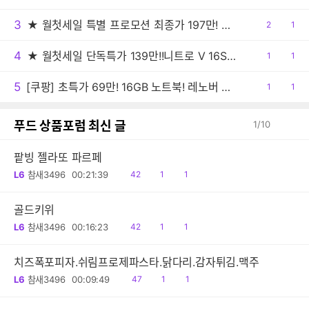
감
글
3
★ 월첫세일 특별 프로모션 최종가 197만! ★ASUS TUF A18 RTX5070 FA808UP-S8017 18인치 대화면 게이밍노트북
공
2
댓
1
감
글
4
★ 월첫세일 단독특가 139만!!니트로 V 16S AI 게이밍노트북 R7 260 RTX5060 512GB / 16GB
공
1
댓
1
감
글
5
[쿠팡] 초특가 69만! 16GB 노트북! 레노버 아이디어패드 슬림3 라이젠5
공
1
댓
1
감
글
푸드 상품포럼 최신 글
1
/
10
팥빙 젤라또 파르페
읽
공
댓
L6
참새3496
00:21:39
42
1
1
음
감
글
골드키위
읽
공
댓
L6
참새3496
00:16:23
42
1
1
음
감
글
치즈폭포피자.쉬림프로제파스타.닭다리.감자튀김.맥주
읽
공
댓
L6
참새3496
00:09:49
47
1
1
음
감
글