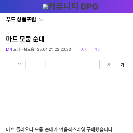
다
글쓰기
메뉴
나
와
홈
푸드 상품포럼
바
로
가
기
마트 모둠 순대
레
이
읽
댓
L14
드래곤볼모음
25.04.21. 22:20:33
687
33
어
음
글
창
토
14
가
가
공
비
글
감
공
감
마트 들러오다 모둠 순대가 먹음직스러워 구매했습니다