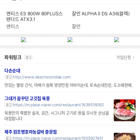
엔티스 ES 800W 80PLUS스
잘만 ALPHA II DS A36(블랙)
탠다드 ATX3.1
엔티스
잘만
파워링크
가입신청
광고
다손순대
http://www.dasonsoondae.com
광고
맛있는 웰빙 간식, 야채가 듬뿍 영양만점 아바이순대, 토속순대전문, 도소매판매.
그대가 꿈꾸던 고깃집 육몽
https://m.place.naver.com/restaurant/1639516083
광고
육몽만의 특별한 술과, 공간, 시그니처 고기로 왕을 모시듯 손님을
대접합니다
제주 원조명호마농갈비 중문점
https://m.place.naver.com/restaurant/1503927451
광고