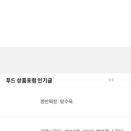
푸드 상품포럼 인기글
1
/
3
쟁반짜장. 탕수육.