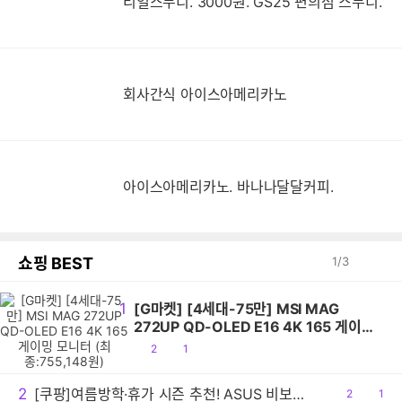
리얼스무디. 3000원. GS25 편의점 스무디.
회사간식 아이스아메리카노
아이스아메리카노. 바나나달달커피.
쇼핑 BEST
1
/
3
1
[G마켓] [4세대-75만] MSI MAG
272UP QD-OLED E16 4K 165 게이밍
모니터 (최종:755,148원)
공
댓
2
1
감
글
2
[쿠팡]여름방학·휴가 시즌 추천! ASUS 비보북 16 특가
공
2
댓
1