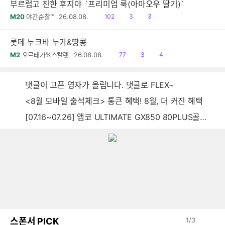
부르럽고 진한 후지야 `프리미엄 룩(아마오우 딸기)`
읽
공
댓
M20
야간순찰™
26.08.08.
102
3
3
음
감
글
롯데 누크바 누가&땅콩
읽
공
댓
M2
오르테가%스칼렛
26.08.08.
77
3
4
음
감
글
댓글이 고픈 영자가 올립니다. 댓글로 FLEX~
<8월 모바일 출석체크> 통큰 혜택! 8월, 더 커진 혜택
[07.16~07.26] 앱코 ULTIMATE GX850 80PLUS골드 풀모듈러 ATX3.0 블랙
스폰서 PICK
1
/
3