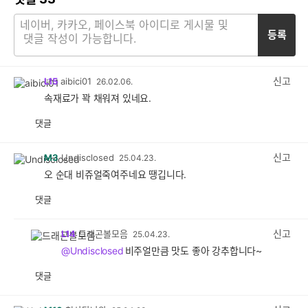
등록
신고
L15
aibici01
26.02.06.
속재료가 꽉 채워져 있네요.
댓글
공
비
감
공
감
신고
M3
Undisclosed
25.04.23.
오 순대 비쥬얼죽여주네요 땡깁니다.
댓글
공
비
감
공
감
신고
L14
드래곤볼모음
25.04.23.
@Undisclosed
비주얼만큼 맛도 좋아 강추합니다~
댓글
공
비
감
공
감