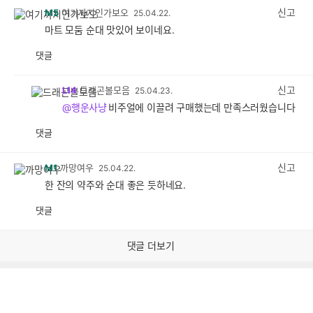
감
신고
M5
여기까지인가보오
25.04.22.
마트 모둠 순대 맛있어 보이네요.
댓글
공
비
감
공
감
신고
L14
드래곤볼모음
25.04.23.
@행운사냥
비주얼에 이끌려 구매했는데 만족스러웠습니다
댓글
공
비
감
공
감
신고
M1
까망여우
25.04.22.
한 잔의 약주와 순대 좋은 듯하네요.
댓글
공
비
감
공
감
댓글 더보기