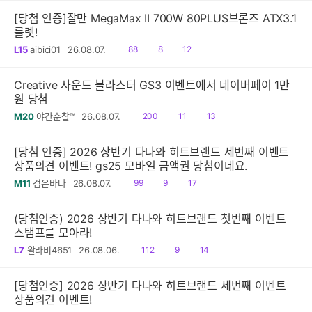
[당첨 인증]잘만 MegaMax II 700W 80PLUS브론즈 ATX3.1
룰렛!
읽
공
댓
L15
aibici01
26.08.07.
88
8
12
음
감
글
Creative 사운드 블라스터 GS3 이벤트에서 네이버페이 1만
원 당첨
읽
공
댓
M20
야간순찰™
26.08.07.
200
11
13
음
감
글
[당첨 인증] 2026 상반기 다나와 히트브랜드 세번째 이벤트
상품의견 이벤트! gs25 모바일 금액권 당첨이네요.
읽
공
댓
M11
검은바다
26.08.07.
99
9
17
음
감
글
(당첨인증) 2026 상반기 다나와 히트브랜드 첫번째 이벤트
스탬프를 모아라!
읽
공
댓
L7
왈라비4651
26.08.06.
112
9
14
음
감
글
[당첨인증] 2026 상반기 다나와 히트브랜드 세번째 이벤트
상품의견 이벤트!