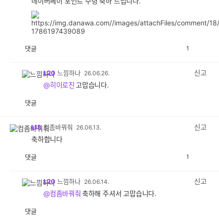
네이버페이 포인트 수령 축하 드립니다.
댓글
1
공
비
감
공
감
신고
L20
느낌하나
26.06.26.
@히이로진
고맙습니다.
댓글
공
비
감
공
감
신고
L18
컴좀바꿔줘
26.06.13.
축하합니다
댓글
1
공
비
감
공
감
신고
L20
느낌하나
26.06.14.
@컴좀바꿔줘
축하해 주셔서 고맙습니다.
댓글
공
비