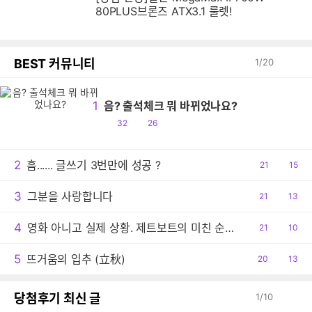
80PLUS브론즈 ATX3.1 룰렛!
BEST 커뮤니티
1
/
20
1
음? 출석체크 뭐 바뀌었나요?
공
댓
32
26
감
글
2
흠...... 글쓰기 3번만에 성공 ?
공
21
댓
15
감
글
3
그분을 사랑합니다
공
21
댓
13
감
글
4
영화 아니고 실제 상황. 제트보트의 미친 순발력
공
21
댓
10
감
글
5
뜨거움의 입추 (立秋)
공
20
댓
13
감
글
당첨후기 최신 글
1
/
10