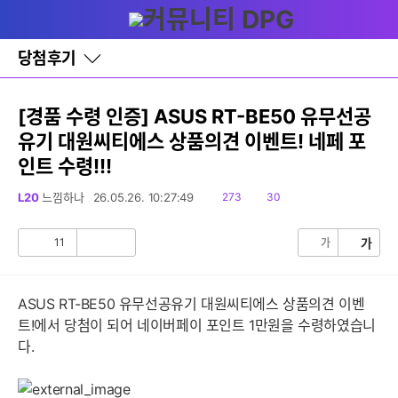
다
글쓰기
메뉴
나
와
홈
당첨후기
바
로
가
기
[경품 수령 인증] ASUS RT-BE50 유무선공
레
유기 대원씨티에스 상품의견 이벤트! 네페 포
이
어
인트 수령!!!
창
토
읽
댓
L20
느낌하나
26.05.26. 10:27:49
273
30
글
음
글
11
가
가
공
비
감
공
감
ASUS RT-BE50 유무선공유기 대원씨티에스 상품의견 이벤
트!에서 당첨이 되어 네이버페이 포인트 1만원을 수령하였습니
다.