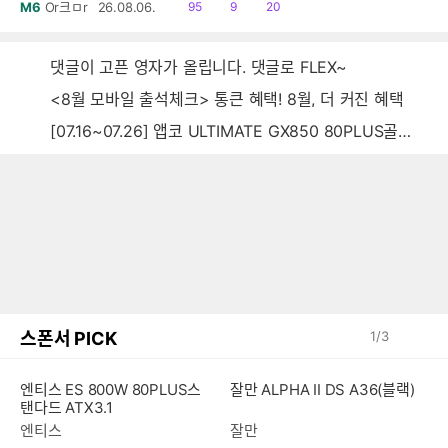
읽
공
댓
M6
Or크ㅁr
26.08.06.
95
9
20
음
감
글
댓글이 고픈 영자가 올립니다. 댓글로 FLEX~
<8월 모바일 출석체크> 통큰 혜택! 8월, 더 커진 혜택
[07.16~07.26] 앱코 ULTIMATE GX850 80PLUS골드 풀모듈러 ATX3.0 블랙
스폰서 PICK
1
/
3
엔티스 ES 800W 80PLUS스
잘만 ALPHA II DS A36(블랙)
탠다드 ATX3.1
엔티스
잘만