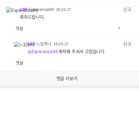
감
공
감
신고
L20
Esperanza99
26.05.27.
축하드립니다.
댓글
1
공
비
감
공
감
신고
L20
느낌하나
26.05.27.
@Esperanza99
축하해 주셔서 고맙습니다
댓글
공
비
감
공
감
댓글 더보기