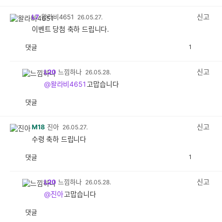
감
공
감
신고
L7
왈라비4651
26.05.27.
이벤트 당첨 축하 드립니다.
댓글
1
공
비
감
공
감
신고
L20
느낌하나
26.05.28.
@왈라비4651
고맙습니다
댓글
공
비
감
공
감
신고
M18
진아
26.05.27.
수령 축하 드립니다
댓글
1
공
비
감
공
감
신고
L20
느낌하나
26.05.28.
@진아
고맙습니다
댓글
공
비