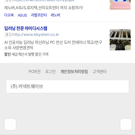
광고
레노버,ASUS,로지텍,산리오프린터 까지 쇼핑하기!
다오북
ASUS
라벨프린터
레노버
딥러닝 전문 아이디시스템
http://www.idsystem.co.kr
광고
AI 인공지능 딥러닝 머신러닝 PC 연산 도커 컨테이너 학교/연구
소외 사양변경견적
할인
세금계산서 발행 할인 가격
PC버전
로그인
개인정보처리방침
고객센터
(주) 커넥트웨이브