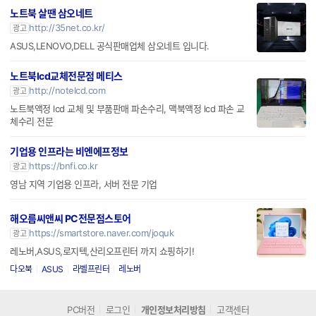
노트북 살땐 삼오네트
http://35net.co.kr/
광고
ASUS,LENOVO,DELL 공식판매업체 삼오네트 입니다.
노트북lcd교체전문점 메티스
http://notelcd.com
광고
노트북액정 lcd 교체 및 부품판매 파손수리, 맥북액정 lcd 파손 교
체수리 전문
기업용 인프라는 비엔에프정보
https://bnfi.co.kr
광고
영남 지역 기업용 인프라, 서버 전문 기업
해오름씨앤씨 PC전문점스토어
https://smartstore.naver.com/joquk
광고
레노버,ASUS,로지텍,산리오프린터 까지 쇼핑하기!
다오북
ASUS
라벨프린터
레노버
PC버전
로그인
개인정보처리방침
고객센터