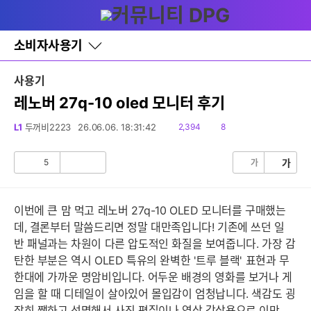
다
글쓰기
메뉴
나
와
홈
소비자사용기
바
로
가
사용기
기
레
레노버 27q-10 oled 모니터 후기
이
어
읽
댓
L1
두꺼비2223
26.06.06. 18:31:42
2,394
8
창
음
글
토
글
5
가
가
공
비
감
공
감
이번에 큰 맘 먹고 레노버 27q-10 OLED 모니터를 구매했는
데, 결론부터 말씀드리면 정말 대만족입니다! 기존에 쓰던 일
반 패널과는 차원이 다른 압도적인 화질을 보여줍니다. 가장 감
탄한 부분은 역시 OLED 특유의 완벽한 '트루 블랙' 표현과 무
한대에 가까운 명암비입니다. 어두운 배경의 영화를 보거나 게
임을 할 때 디테일이 살아있어 몰입감이 엄청납니다. 색감도 굉
장히 쨍하고 선명해서 사진 편집이나 영상 감상용으로 이만