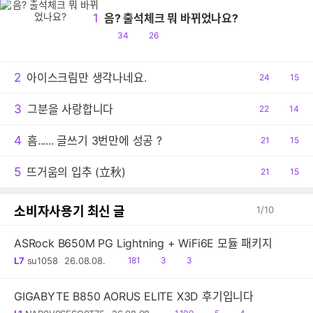
1
음? 출석체크 뭐 바뀌었나요?
공
댓
34
26
감
글
2
아이스크림만 생각나네요.
공
24
댓
15
감
글
3
그분을 사랑합니다
공
22
댓
14
감
글
4
흠...... 글쓰기 3번만에 성공 ?
공
21
댓
15
감
글
5
뜨거움의 입추 (立秋)
공
21
댓
15
감
글
소비자사용기 최신 글
1
/
10
ASRock B650M PG Lightning + WiFi6E 모듈 패키지
읽
공
댓
L7
su1058
26.08.08.
181
3
3
음
감
글
GIGABYTE B850 AORUS ELITE X3D 후기입니다
읽
공
댓