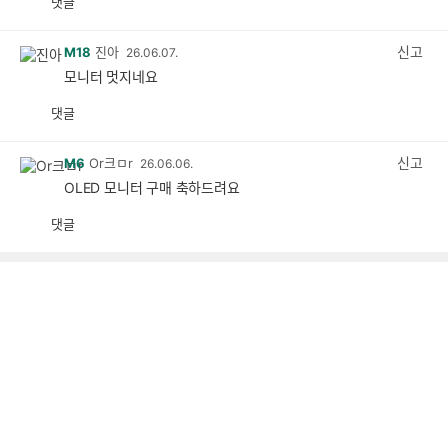
댓글
공
비
감
공
감
신고
M18
진아
26.06.07.
모니터 멋지네요
댓글
공
비
감
공
감
신고
M6
Or크ㅁr
26.06.06.
OLED 모니터 구매 축하드려요
댓글
공
비
감
공
감