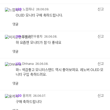
감
공
감
신고
L20
느낌하나
26.06.09.
OLED 모니터 구매 축하드립니다.
댓글
공
비
감
공
감
신고
L10
미지근한우롱차
26.06.08.
햐 요즘엔 모니터가 참 다 좋네요
댓글
공
비
감
공
감
신고
L13
Ohhana
26.06.08.
와~ 색감좋고 모니터스탠드 역시 좋아보여요. 레노버 OLED 모
니터 구입 축하드려요.
댓글
공
비
감
공
감
신고
L20
웅끼끼
26.06.07.
구매 축하드립니다