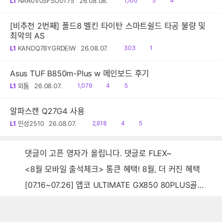
L1
NAR0V0SFSO0T75
26.08.08.
1,100
5
4
음
감
글
[비추천 2번째] 폴드8 벨킨 타이탄 스마트쉴드 타공 불량 및
최악의 AS
읽
댓
L1
KANDQ78YGRDEIW
26.08.07.
303
1
음
글
Asus TUF B850m-Plus w 메인보드 후기
읽
공
댓
L1
외톰
26.08.07.
1,079
4
5
음
감
글
알파스캔 Q27G4 사용
읽
공
댓
L1
민성2510
26.08.07.
2,618
4
5
음
감
글
댓글이 고픈 영자가 올립니다. 댓글로 FLEX~
<8월 모바일 출석체크> 통큰 혜택! 8월, 더 커진 혜택
[07.16~07.26] 앱코 ULTIMATE GX850 80PLUS골드 풀모듈러 ATX3.0 블랙