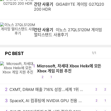
간단 사용기
GIGABYTE 게이밍 G27Q20
200 HDR
간단 사용기
이노스 27QLS120M 게이밍
멀티스탠드 사용후기
PC BEST
1
/
1
1
Microsoft, 차세대 Xbox Helix에 모든
Xbox 게임 지원 추진
공
댓
2
1
감
글
2
CXMT, DRAM 매출 716% 성장…세계 1위 기록
공
2
댓
2
감
글
3
SpaceX, AI 컴퓨팅에 NVIDIA GPU 전용 사용
공
2
댓
1
감
글