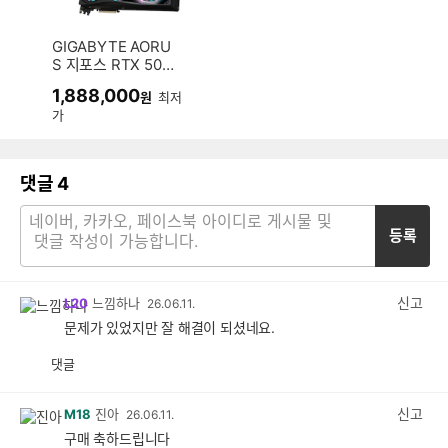
GIGABYTE AORU
S 지포스 RTX 508
0 MASTER D7 16
1,888,000
원
최저
GB 제이씨현
가
댓글
4
등록
신고
L20
느낌하나
26.06.11.
문제가 있었지만 잘 해결이 되셨네요.
댓글
공
비
감
공
감
신고
M18
진아
26.06.11.
구매 축하드립니다