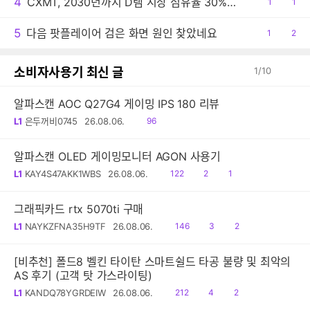
4
CXMT, 2030년까지 D램 시장 점유율 30% 목표
공
1
댓
1
감
글
5
다음 팟플레이어 검은 화면 원인 찾았네요
공
1
댓
2
감
글
소비자사용기 최신 글
1
/
10
알파스캔 AOC Q27G4 게이밍 IPS 180 리뷰
읽
L1
은두꺼비0745
26.08.06.
96
음
알파스캔 OLED 게이밍모니터 AGON 사용기
읽
공
댓
L1
KAY4S47AKK1WBS
26.08.06.
122
2
1
음
감
글
그래픽카드 rtx 5070ti 구매
읽
공
댓
L1
NAYKZFNA35H9TF
26.08.06.
146
3
2
음
감
글
[비추천] 폴드8 벨킨 타이탄 스마트쉴드 타공 불량 및 최악의
AS 후기 (고객 탓 가스라이팅)
읽
공
댓
L1
KANDQ78YGRDEIW
26.08.06.
212
4
2
음
감
글