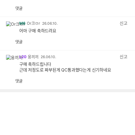
댓글
공
비
감
공
감
신고
M6
Or크ㅁr
26.06.10.
어마 구매 축하드려요
댓글
공
비
감
공
감
신고
L20
웅끼끼
26.06.10.
구매 축하드립니다
근데 저정도로 짜부된게 QC통과했다는게 신기하네요
댓글
공
비
감
공
감