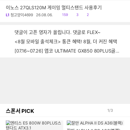
이노스 27QLS120M 게이밍 멀티스탠드 사용후기
읽
공
댓
L1
청고양이4699
26.08.06.
159
3
2
음
감
글
댓글이 고픈 영자가 올립니다. 댓글로 FLEX~
<8월 모바일 출석체크> 통큰 혜택! 8월, 더 커진 혜택
[07.16~07.26] 앱코 ULTIMATE GX850 80PLUS골드 풀모듈러 ATX3.0 블랙
스폰서 PICK
1
/
3
엔티스 ES 800W 80PLUS스
잘만 ALPHA II DS A36(블랙)