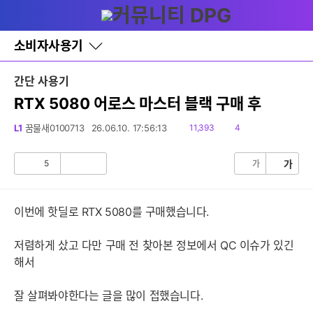
다
글쓰기
메뉴
나
와
홈
소비자사용기
바
로
가
간단 사용기
기
레
RTX 5080 어로스 마스터 블랙 구매 후
이
어
읽
댓
L1
꿈물새0100713
26.06.10. 17:56:13
11,393
4
창
음
글
토
글
5
가
가
공
비
감
공
감
이번에 핫딜로 RTX 5080를 구매했습니다.
저렴하게 샀고 다만 구매 전 찾아본 정보에서 QC 이슈가 있긴
해서
잘 살펴봐야한다는 글을 많이 접했습니다.