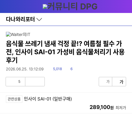
다
메뉴
나
와
홈
다나와리포터
바
로
가
기
레
음식물 쓰레기 냄새 걱정 끝!? 여름철 필수 가
이
전, 인사이 SAI-01 가성비 음식물처리기 사용
어
창
후기
토
글
읽
댓
2026.06.25. 13:12:09
5,018
6
음
글
5
가
가
공
비
감
공
감
인사이 SAI-01 (일반구매)
관련상품
289,100
원
최저가