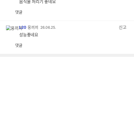
음식물 처리기 좋네요
댓글
공
비
감
공
감
신고
L20
웅끼끼
26.06.25.
성능좋네요
댓글
공
비
감
공
감