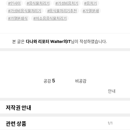
인사이
음식물처리기
가성비음처기
음처기
가성비음식물처리기
음식물처리기추천
가열분쇄
가열분쇄식
저소음음식물처리기
본 글은
다나와 리포터 Walter의IT
님이 작성하였습니다.
5
공감
비공감
안내
저작권 안내
관련 상품
1
/
1