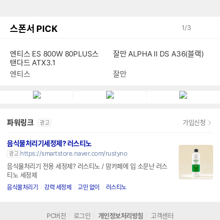
스폰서 PICK
1
/
3
엔티스 ES 800W 80PLUS스
잘만 ALPHA II DS A36(블랙)
탠다드 ATX3.1
엔티스
잘만
파워링크
가입신청
광고
음식물처리기세정제? 러스티노
https://smartstore.naver.com/rustyno
광고
음식물처리기 전용 세정제? 러스티노 / 맘카페에 입 소문난 러스
티노 세정제
음식물처리기
강력 세정제
고민 없이
러스티노
PC버전
로그인
개인정보처리방침
고객센터