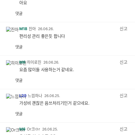
아요
댓글
공
비
감
공
감
신고
M18
진아
26.06.26.
편리성 관리 좋은듯 합니다
댓글
공
비
감
공
감
신고
M6
히이로진
26.06.26.
요즘 많이들 사용하는거 같네요.
댓글
공
비
감
공
감
신고
L20
느낌하나
26.06.25.
가성비 괜찮은 음쓰처리기인거 같으네요.
댓글
공
비
감
공
감
신고
M6
Or크ㅁr
26.06.25.