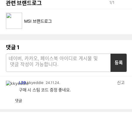
관련 브랜드로그
1
/
1
MSI 브랜드로그
댓글
1
등록
신고
L20
kkyeddie
24.11.24.
구매 시 스팀 코드 증정 좋네요.
댓글
공
비
감
공
감