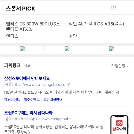
스폰서 PICK
1
/
3
엔티스 ES 800W 80PLUS스
잘만 ALPHA II DS A36(블랙)
탠다드 ATX3.1
엔티스
잘만
파워링크
가입신청
광고
삼성스토어에서 만나보세요
https://www.samsungstore.com/
광고
NEW 갤럭시Z 폴드8 시리즈, 매니저와 함께 제품 체험부터 구매, 개통까지!
웨딩이벤트
입주이벤트
오픈매장안내
조립PC구매는 역시 샵다나와
http://mshop.danawa.com/mobile
광고
조립PC전문 다나와 공식쇼핑몰. 컴퓨터는 샵다나와! 가격비교 정
품인증, 무상A/S