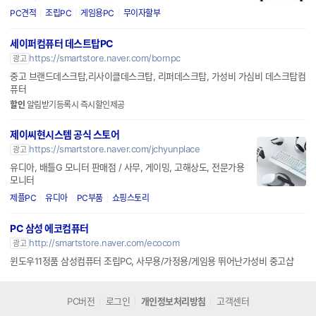
PC견적
조립PC
게임용PC
무이자할부
세이퍼컴퓨터 데스트탑PC
https://smartstore.naver.com/bornpc
광고
중고 브랜드데스크탑,리사이클데스크탑, 리퍼데스크탑, 가성비 가심비 데스크탑컴
퓨터
할인
알림받기등록시 즉시할인제공
제이씨현시스템 공식 스토어
https://smartstore.naver.com/jchyunplace
광고
유디아, 배틀G 모니터 판매점 / 사무, 게이밍, 고해상도, 전문가용
모니터
제플PC
유디아
PC부품
쇼핑스토리
PC 삼성 에코컴퓨터
http://smartstore.naver.com/ecocom
광고
윈도우11정품 삼성컴퓨터 조립PC, 사무용/가정용/게임용 뛰어난가성비 중고샵
PC버전
로그인
개인정보처리방침
고객센터