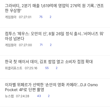
그라비티, 2분기 매출 1,619억에 영업익 276억 원 기록..'견조
한 우상향'
읽
공
게임동아
07:27:01
75
2
음
감
컴투스 ‘제우스: 오만의 신’, 8월 26일 정식 출시..'서머너즈 워'
아성 넘본다
읽
공
게임동아
07:27:00
71
2
음
감
한국 첫 에이서 데이, 김포 팝업 열고 소비자 접점 확대
읽
공
위클리포스트
07:25:16
55
2
음
감
이자벨 위페르가 선택한 ‘손안의 영화 카메라’…DJI Osmo
Pocket 4P로 단편 촬영
읽
공
뉴스탭
07:24:28
43
2
음
감