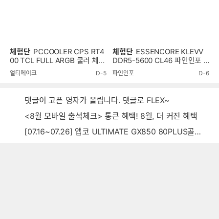
체험단
PCCOOLER CPS RT4
체험단
ESSENCORE KLEVV
00 TCL FULL ARGB 쿨러 체험
DDR5-5600 CL46 파인인포 (1
단
6GB) RAM 체험단
얼티메이크
D-5
파인인포
D-6
댓글이 고픈 영자가 올립니다. 댓글로 FLEX~
<8월 모바일 출석체크> 통큰 혜택! 8월, 더 커진 혜택
[07.16~07.26] 앱코 ULTIMATE GX850 80PLUS골드 풀모듈러 ATX3.0 블랙