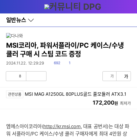
다
메뉴
나
와
홈
일반뉴스
바
로
가
기
레
MSI코리아, 파워서플라이/PC 케이스/수냉
이
쿨러 구매 시 스팀 코드 증정
어
창
읽
댓
2024.11.22. 12:29:29
692
1
토
음
글
글
8
가
가
공
비
감
공
감
MSI MAG A1250GL 80PLUS골드 풀모듈러 ATX3.1
관련상품
172,200
원
최저가
엠에스아이코리아(
http://kr.msi.com
, 대표 공번서)는 대상 파
워 서플라이/PC 케이스/수냉 쿨러 구매자에게 최대 4만원 상