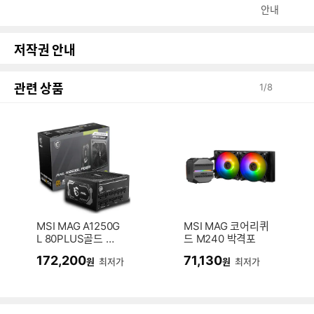
안내
저작권 안내
관련 상품
1
/
8
MSI MAG A1250G
MSI MAG 코어리퀴
L 80PLUS골드 풀
드 M240 박격포
모듈러 ATX3.1
172,200
71,130
원
최저가
원
최저가