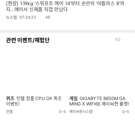
[현장] 1.19kg ‘스위프트 에어 14’부터 손안의 ‘아틀라스 8’까
지…에이서 신제품 직접 만났다
읽
뉴스탭
07:24:23
48
음
이
다
관련 이벤트/체험단
1
/
3
전
음
퀴즈
인텔 정품 CPU OX 퀴즈
게임
GIGABYTE B850M GA
이벤트!
MING X WIFI6E 제이씨현 룰렛!
인텔
D-5
제이씨현시스템
D-5