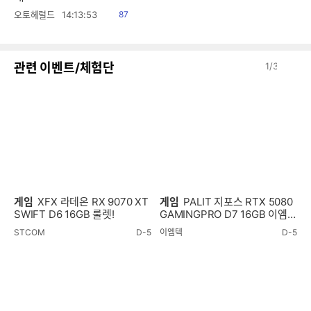
읽
오토헤럴드
14:13:53
87
음
이
다
관련 이벤트/체험단
1
/
3
전
음
게임
XFX 라데온 RX 9070 XT
게임
PALIT 지포스 RTX 5080
SWIFT D6 16GB 룰렛!
GAMINGPRO D7 16GB 이엠텍
룰렛!
STCOM
D-5
이엠텍
D-5