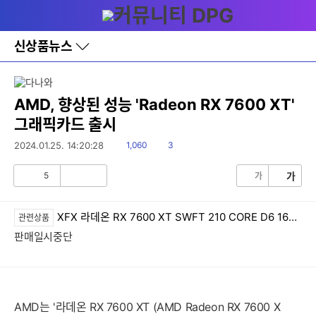
다
메뉴
나
와
홈
신상품뉴스
바
로
가
기
레
AMD, 향상된 성능 'Radeon RX 7600 XT'
이
그래픽카드 출시
어
창
읽
댓
2024.01.25. 14:20:28
1,060
3
토
음
글
글
5
가
가
공
비
감
공
감
XFX 라데온 RX 7600 XT SWFT 210 CORE D6 16GB
관련상품
판매일시중단
AMD는 '라데온 RX 7600 XT (AMD Radeon RX 7600 X