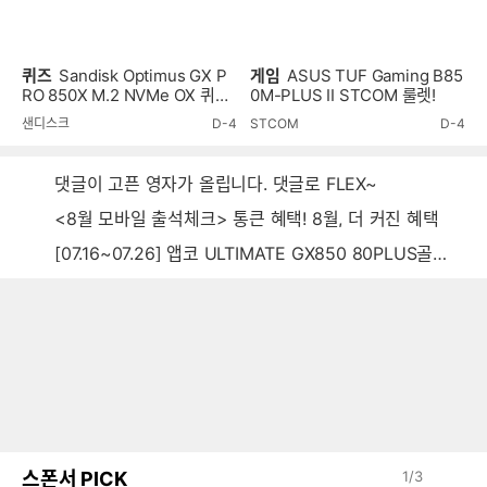
퀴즈
Sandisk Optimus GX P
게임
ASUS TUF Gaming B85
RO 850X M.2 NVMe OX 퀴즈
0M-PLUS II STCOM 룰렛!
이벤트!
샌디스크
D-4
STCOM
D-4
댓글이 고픈 영자가 올립니다. 댓글로 FLEX~
<8월 모바일 출석체크> 통큰 혜택! 8월, 더 커진 혜택
[07.16~07.26] 앱코 ULTIMATE GX850 80PLUS골드 풀모듈러 ATX3.0 블랙
스폰서 PICK
1
/
3