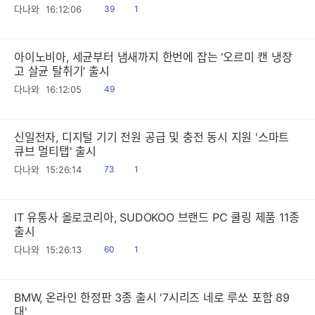
읽
공
다나와
16:12:06
39
1
음
감
아이노비아, 세균부터 냄새까지 한번에 잡는 ‘오르미 캔 냉장
고 살균 탈취기’ 출시
읽
다나와
16:12:05
49
음
신일전자, 디지털 기기 전원 공급 및 충전 동시 지원 '스마트
큐브 멀티탭' 출시
읽
공
다나와
15:26:14
73
1
음
감
IT 유통사 올로코리아, SUDOKOO 브랜드 PC 쿨링 제품 11종
출시
읽
공
다나와
15:26:13
60
1
음
감
BMW, 온라인 한정판 3종 출시 '7시리즈 네로 루쏘 포함 89
대'