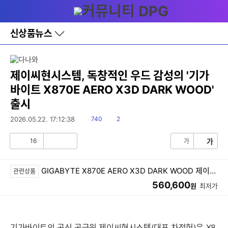
다
메뉴
나
와
홈
신상품뉴스
바
로
가
기
레
제이씨현시스템, 독창적인 우드 감성의 '기가
이
바이트 X870E AERO X3D DARK WOOD'
어
창
출시
토
글
읽
댓
2026.05.22. 17:12:38
740
2
음
글
16
가
가
공
비
감
공
감
GIGABYTE X870E AERO X3D DARK WOOD 제이씨현
관련상품
560,600
원
최저가
기가바이트의 공식 공급원 제이씨현시스템(대표 차정헌)은 X8