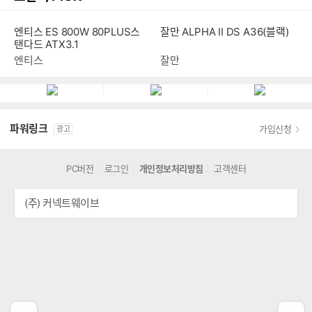
엔티스 ES 800W 80PLUS스
잘만 ALPHA II DS A36(블랙)
탠다드 ATX3.1
엔티스
잘만
파워링크
가입신청
광고
PC버전
로그인
개인정보처리방침
고객센터
(주) 커넥트웨이브