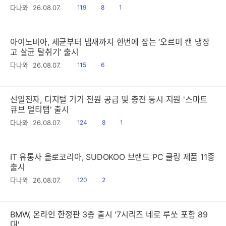
읽
공
댓
다나와
26.08.07.
119
8
1
음
감
글
아이노비아, 세균부터 냄새까지 한번에 잡는 ‘오르미 캔 냉장
고 살균 탈취기’ 출시
읽
공
다나와
26.08.07.
115
6
음
감
신일전자, 디지털 기기 전원 공급 및 충전 동시 지원 '스마트
큐브 멀티탭' 출시
읽
공
댓
다나와
26.08.07.
124
8
1
음
감
글
IT 유통사 올로코리아, SUDOKOO 브랜드 PC 쿨링 제품 11종
출시
읽
공
다나와
26.08.07.
120
2
음
감
BMW, 온라인 한정판 3종 출시 '7시리즈 네로 루쏘 포함 89
대'