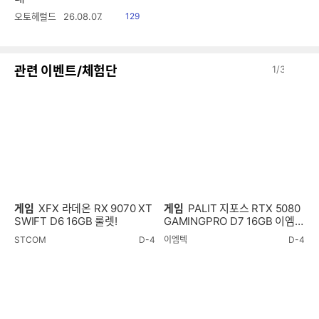
읽
오토헤럴드
26.08.07.
129
음
이
다
관련 이벤트/체험단
1
/
3
전
음
게임
XFX 라데온 RX 9070 XT
게임
PALIT 지포스 RTX 5080
SWIFT D6 16GB 룰렛!
GAMINGPRO D7 16GB 이엠텍
룰렛!
STCOM
D-4
이엠텍
D-4