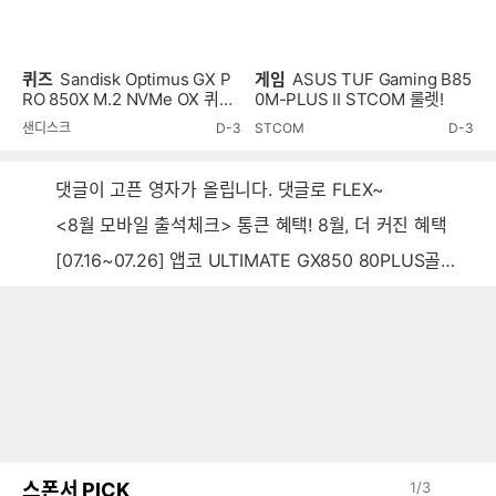
퀴즈
Sandisk Optimus GX P
게임
ASUS TUF Gaming B85
RO 850X M.2 NVMe OX 퀴즈
0M-PLUS II STCOM 룰렛!
이벤트!
샌디스크
D-3
STCOM
D-3
댓글이 고픈 영자가 올립니다. 댓글로 FLEX~
<8월 모바일 출석체크> 통큰 혜택! 8월, 더 커진 혜택
[07.16~07.26] 앱코 ULTIMATE GX850 80PLUS골드 풀모듈러 ATX3.0 블랙
스폰서 PICK
1
/
3