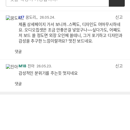
신고
L17
꿈도리_
26.05.24.
제품 상세페이지 가서 보니까..스펙도, 디자인도 어마무시하네
요. 오디오칩셋은 조금 안좋은걸 넣었구나~~싶다가도, 어째도
저 보드 쓸 정도면 외장 오인페 쓸테니, 그거 포기하고 디자인과
감성을 추구한 느낌이랄까요? 멋진 보드네요.
댓글
공
비
감
공
감
신고
M18
진아
26.05.23.
감성적인 분위기를 주는듯 멋지네요
댓글
공
비
감
공
감