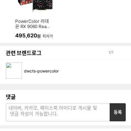
PowerColor 라데
온 RX 9060 Reape
r D6 8GB 몬길: 스
495,620
원
최저가
타다이브 에디션
관련 브랜드로그
1
/
1
dwcts-powercolor
댓글
등록