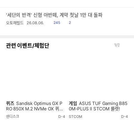
음
감
'세단의 반격' 신형 아반떼, 계약 첫날 1만 대 돌파
읽
공
오토헤럴드
26.08.06.
245
2
음
감
이
다
관련 이벤트/체험단
1
/
3
전
음
퀴즈
Sandisk Optimus GX P
게임
ASUS TUF Gaming B85
RO 850X M.2 NVMe OX 퀴즈
0M-PLUS II STCOM 룰렛!
이벤트!
샌디스크
D-4
STCOM
D-4