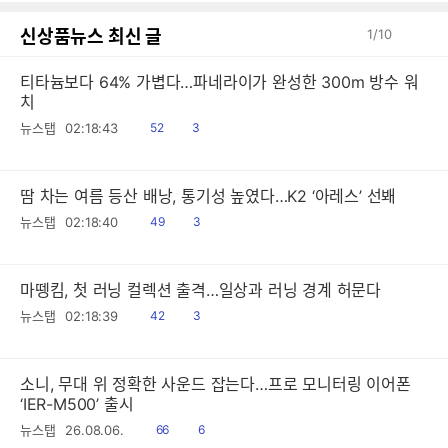
신상품뉴스 최신 글
1
/
10
티타늄보다 64% 가볍다…파네라이가 완성한 300m 방수 워
치
읽
공
뉴스탭
02:18:43
52
3
음
감
땀 차는 여름 등산 배낭, 통기성 높였다…K2 ‘아레스’ 선봬
읽
공
뉴스탭
02:18:40
49
3
음
감
마뗑킴, 첫 러닝 컬렉션 출격…일상과 러닝 경계 허문다
읽
공
뉴스탭
02:18:39
42
3
음
감
소니, 무대 위 정확한 사운드 잡는다…프로 모니터링 이어폰
‘IER-M500’ 출시
읽
공
뉴스탭
26.08.06.
66
6