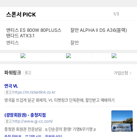
스폰서 PICK
1
/
3
엔티스 ES 800W 80PLUS스
잘만 ALPHA II DS A36(블랙)
탠다드 ATX3.1
엔티스
잘만
파워링크
가입신청
광고
연극 VL
https://m.ticketlink.co.kr
광고
영국을 뜨겁게 달군 화제작, VL 티켓링크 단독판매, 할인받고 예매하기
(광장회원권) - 충청지점
http://www.gj-cc.com/
광고
충청권 회원권 전문상담 . q 단순문의 환영! 기명&무기명 p
충청 회원권
무기명 4인
회원권 상담