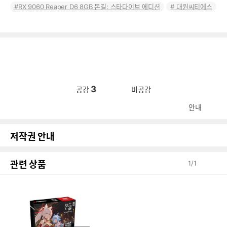
RX 9060 Reaper D6 8GB 몬길: 스타다이브 에디션
대원씨티에스
3
공감
비공감
안내
저작권 안내
관련 상품
1
/
1