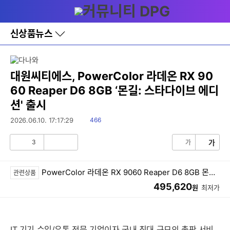
다
메뉴
나
와
홈
신상품뉴스
바
로
가
기
레
대원씨티에스, PowerColor 라데온 RX 90
이
60 Reaper D6 8GB ‘몬길: 스타다이브 에디
어
창
션' 출시
토
글
읽
2026.06.10. 17:17:29
466
음
3
가
가
공
비
감
공
감
PowerColor 라데온 RX 9060 Reaper D6 8GB 몬길: 스타다이브 에디션
관련상품
495,620
원
최저가
IT 기기 수입/유통 전문 기업이자 국내 최대 규모의 총판 서비