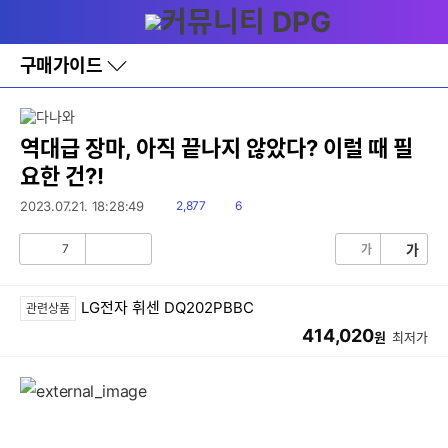
다
메뉴
나
와
홈
구매가이드
바
로
가
기
레
역대급 장마, 아직 끝나지 않았다? 이럴 때 필
이
요한 건?!
어
창
읽
댓
2023.07.21. 18:28:49
2,877
6
토
음
글
글
7
가
가
공
비
감
공
감
LG전자 휘센 DQ202PBBC
관련상품
414,020
원
최저가