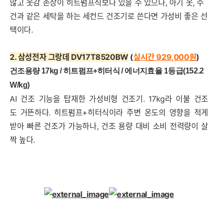
많고 옷감 손상이 히트펌프식보다 있을 수 있으나, 아기 옷, 수
건과 같은 세탁을 하는 세컨드 건조기로 쓴다면 가성비 좋은 선
택이다.
2. 삼성전자 그랑데 DV17T8520BW
(
실시간 929,000
원
)
건조용량 17kg / 히트펌프+히터식 /
에너지효율 1
등급
(152.2
W/kg
)
AI 건조 기능을 탑재한 가성비형 건조기. 17kg라 이불 건조
도 거뜬하다. 히트펌프+히터식이라 주변 온도의 영향을 적게
받아 빠른 건조가 가능하나, 건조 용량 대비 소비 전력량이 살
짝 높다.