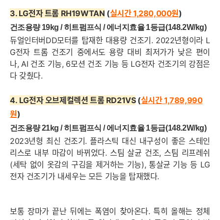
3. LG전자 트롬 RH19WTAN
(
실시간 1,280,000
원
)
건조용량 19kg / 히트펌프식 /
에너지효율 1
등급
(148.2W/kg
)
듀얼인터버DD모터를 탑재한 대용량 건조기. 2022년형이라 L
G전자 트롬 건조기 중에서도 용량 대비 최저가가 낮은 편이
나, AI 건조 기능, 6모션 건조 기능 등 LG전자 건조기의 강점은
다 갖췄다.
4.
LG전자 오브제컬렉션 트롬 RD21VS
(
실시간 1,789,990
원
)
건조용량 21kg / 히트펌프식 /
에너지효율 1
등급
(148.2W/kg
)
2023년형 최신 건조기. 플라스틱 대신 내구성이 좋은 스테인
리스로 내부 마감이 바뀌었다. 스팀 살균 건조, 스팀 리프레쉬
(세탁 없이 옷감의 구김을 제거하는 기능), 통살균 기능 등 LG
전자 건조기가 내세우는 모든 기능을 탑재했다.
보통 장마가 끝난 뒤에는 폭염이 찾아온다. 특히 올해는 정체