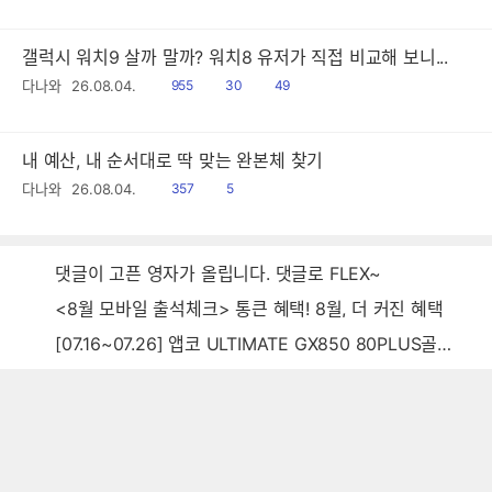
음
감
갤럭시 워치9 살까 말까? 워치8 유저가 직접 비교해 보니...
읽
공
댓
다나와
26.08.04.
955
30
49
음
감
글
내 예산, 내 순서대로 딱 맞는 완본체 찾기
읽
공
다나와
26.08.04.
357
5
음
감
댓글이 고픈 영자가 올립니다. 댓글로 FLEX~
<8월 모바일 출석체크> 통큰 혜택! 8월, 더 커진 혜택
[07.16~07.26] 앱코 ULTIMATE GX850 80PLUS골드 풀모듈러 ATX3.0 블랙