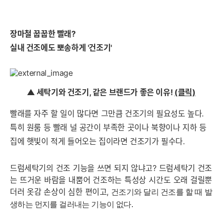
장마철 꿉꿉한 빨래?
실내 건조에도 뽀송하게 '건조기'
▲
세탁기와 건조기, 같은 브랜드가 좋은 이유!
(클릭)
빨래를 자주 할
일이 많다면 그만큼 건조기의 필요성도 높다.
특히 원룸 등 빨래 널 공간이 부족한 곳이나 북향이
나 지하 등
집에 햇빛이 적게 들어오는 집이라면 건조기가 필수다.
드럼세탁기의 건조 기능을 쓰면 되지 않냐고? 드럼세탁기 건조
는 뜨거운 바람을 내뿜어 건조하는 특성상 시간도 오래 걸릴뿐
더러 옷감 손상이 심한 편이고,
건조기와 달리 건조를 할 때 발
생하는 먼지를 걸러내는 기능이 없다.